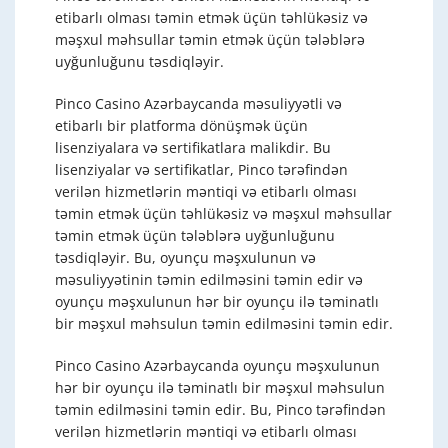
etibarlı olması təmin etmək üçün təhlükəsiz və
məşxul məhsullar təmin etmək üçün tələblərə
uyğunluğunu təsdiqləyir.
Pinco Casino Azərbaycanda məsuliyyətli və
etibarlı bir platforma dönüşmək üçün
lisenziyalara və sertifikatlara malikdir. Bu
lisenziyalar və sertifikatlar, Pinco tərəfindən
verilən hizmetlərin məntiqi və etibarlı olması
təmin etmək üçün təhlükəsiz və məşxul məhsullar
təmin etmək üçün tələblərə uyğunluğunu
təsdiqləyir. Bu, oyunçu məşxulunun və
məsuliyyətinin təmin edilməsini təmin edir və
oyunçu məşxulunun hər bir oyunçu ilə təminatlı
bir məşxul məhsulun təmin edilməsini təmin edir.
Pinco Casino Azərbaycanda oyunçu məşxulunun
hər bir oyunçu ilə təminatlı bir məşxul məhsulun
təmin edilməsini təmin edir. Bu, Pinco tərəfindən
verilən hizmetlərin məntiqi və etibarlı olması