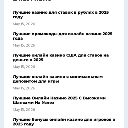
Лучшие казино для ставок в рублях в 2025
году
May 15, 2026
Лучшие промокоды для онлайн казино 2025
года
May 15, 2026
Лучшие онлайн казино США для ставок на
деньги в 2025
May 15, 2026
Лучшие онлайн казино с минимальным
депозитом для игры
May 15, 2026
Лучшие Онлайн Казино 2025 С Высокими
Шансами На Успех
May 15, 2026
Лучшие бонусы онлайн казино для игроков в
2025 году