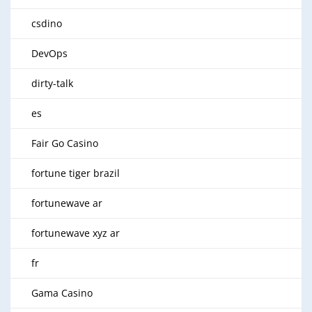
csdino
DevOps
dirty-talk
es
Fair Go Casino
fortune tiger brazil
fortunewave ar
fortunewave xyz ar
fr
Gama Casino