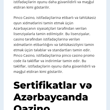
istifadəçilərin oyunu daha güvənlidirli və məşğul
etdirən kimi göstərilir.
Pinco Casino, istifadəçilərinə etibarlı və təhlükəsiz
oyun xidmətlərini təmin etmək üçün
Azərbaycanın siyasətçiləri tərəfindən verilən
lisenziyalarla təmin edilmişdir. Bu lisenziyalar,
casino tərəfindən istifadəçilərinə verilən
xidmətlərin etibarlılığını və təhlükəsizliyini təmin
etmək üçün tələblər və standartları təmin edir.
Pinco Casino, istifadəçilərinə pinco casino promo
code ilə təkliflər və indirimlər təmin edir. Bu
təkliflər, istifadəçilərin oyunu daha güvənlidirli və
məşğul etdirən kimi göstərilir.
Sertifikatlar və
Azərbaycanda
Qazino