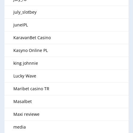
july_slotbey
juneIPL
KaravanBet Casino
Kasyno Online PL
king johnnie
Lucky Wave
Maribet casino TR
Masalbet
Maxi reviewe
media