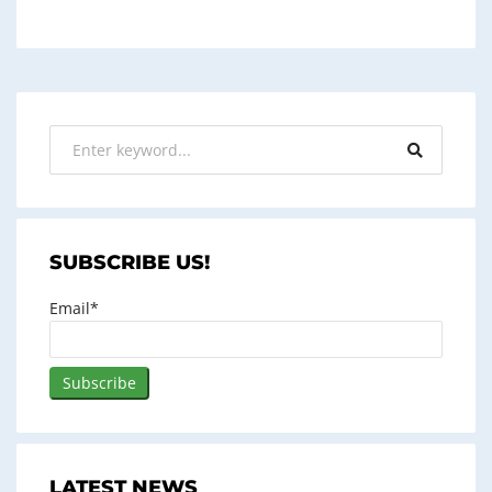
SUBSCRIBE US!
Email*
LATEST NEWS