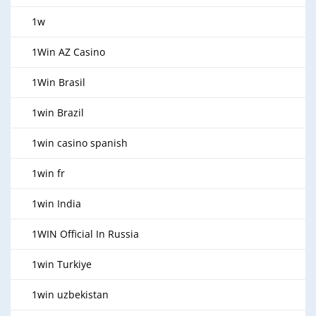
1w
1Win AZ Casino
1Win Brasil
1win Brazil
1win casino spanish
1win fr
1win India
1WIN Official In Russia
1win Turkiye
1win uzbekistan