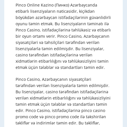
Pinco Online Kazino (Пинко) Azərbaycanda
etibarlı lisenziyaların nəticəsidir, kiçikdən
böyükdən azərbaycan istifadəçilərinin güvənlidirli
oyunu təmin etmək. Bu lisenziyaların təminatı ilə
Pinco Casino, istifadəçilərinə təhlükəsiz və etibarlı
bir oyun ortamı verir. Pinco Casino, Azərbaycanın
siyasətçiləri və təhsilçiləri tərəfindən verilən
lisenziyalarla təmin edilmişdir. Bu lisenziyalar,
casino tərəfindən istifadəçilərinə verilən
xidmətlərin etibarlılığını və təhlükəsizliyini təmin
etmək üçün tələblər və standartları təmin edir.
Pinco Casino, Azərbaycanın siyasətçiləri
tərəfindən verilən lisenziyalarla təmin edilmişdir.
Bu lisenziyalar, casino tərəfindən istifadəçilərinə
verilən xidmətlərin etibarlılığını və təhlükəsizliyini
təmin etmək üçün tələblər və standartları təmin
edir. Pinco Casino, istifadəçilərinə pinco casino
promo code və pinco promo code ilə təkshirilən
təkliflər və indirimlər təmin edir. Bu təkliflər,