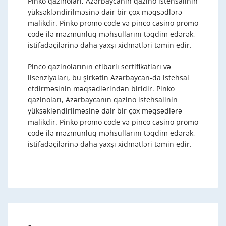
Pinko qazinoları, Azərbaycanın qazino istehsalinin
yüksəkləndirilməsinə dair bir çox məqsədlərə
malikdir. Pinko promo code və pinco casino promo
code ilə məzmunluq məhsullarını təqdim edərək,
istifadəçilərinə daha yaxşı xidmətləri təmin edir.
Pinco qazinolarının etibarlı sertifikatları və
lisenziyaları, bu şirkətin Azərbaycan-da istehsal
etdirməsinin məqsədlərindən biridir. Pinko
qazinoları, Azərbaycanın qazino istehsalinin
yüksəkləndirilməsinə dair bir çox məqsədlərə
malikdir. Pinko promo code və pinco casino promo
code ilə məzmunluq məhsullarını təqdim edərək,
istifadəçilərinə daha yaxşı xidmətləri təmin edir.