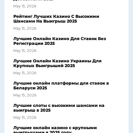
May 15, 2026
Рейтинг Лучших Казино С Высокими
Шансами На Выигрыш 2025
May 15, 2026
Лучшие Онлайн Казино Для Ставок Без
Регистрации 2025
May 15, 2026
Лучшие Онлайн Казино Украины Для
Крупных Выигрышей 2025
May 15, 2026
Лучшие онлайн платформы для ставок в
Беларуси 2025
May 15, 2026
Лучшие слоты с высокими шансами на
выигрыш в 2025
May 15, 2026
Лучшие онлайн казино с крупными
выигрышами в 2025 году