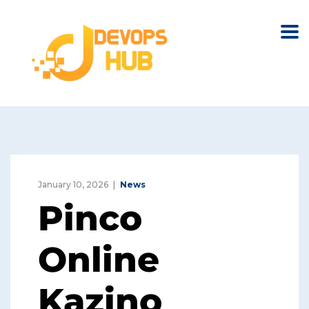
January 10, 2026
News
Pinco
Online
Kazino