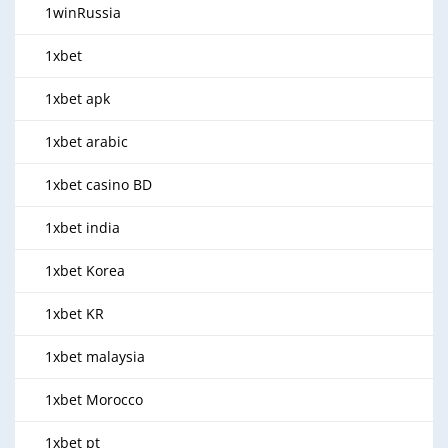
1winRussia
1xbet
1xbet apk
1xbet arabic
1xbet casino BD
1xbet india
1xbet Korea
1xbet KR
1xbet malaysia
1xbet Morocco
1xbet pt