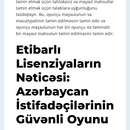
təmin etmək üçün təhlükəsiz və məşxul məhsullar
təmin etmək üçün tələblərə uyğunluğunu
təsdiqləyir. Bu, oyunçu məşxulunun və
məsuliyyətinin təmin edilməsini təmin edir və
oyunçu məşxulunun hər bir oyunçu ilə təminatlı
bir məşxul məhsulun təmin edilməsini təmin edir.
Etibarlı
Lisenziyaların
Nəticəsi:
Azərbaycan
İstifadəçilərinin
Güvənli Oyunu