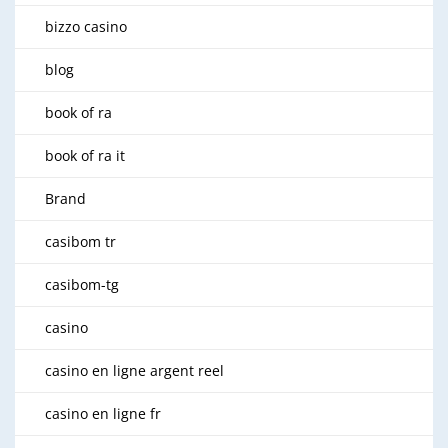
bizzo casino
blog
book of ra
book of ra it
Brand
casibom tr
casibom-tg
casino
casino en ligne argent reel
casino en ligne fr