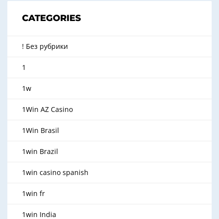
CATEGORIES
! Без рубрики
1
1w
1Win AZ Casino
1Win Brasil
1win Brazil
1win casino spanish
1win fr
1win India