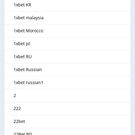
1xbet KR
1xbet malaysia
1xbet Morocco
1xbet pt
1xbet RU
1xbet Russian
1xbet russian1
2
222
22bet
22Bet BD