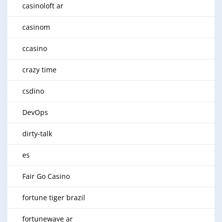
casinoloft ar
casinom
ccasino
crazy time
csdino
DevOps
dirty-talk
es
Fair Go Casino
fortune tiger brazil
fortunewave ar