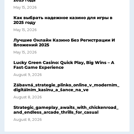
2025 года
May 15, 2026
Как выбрать надежное казино для игры в
2025 году
May 15, 2026
Лучшие Онлайн Казино Без Регистрации И
Вложений 2025
May 15, 2026
Lucky Green Casino: Quick Play, Big Wins – A
Fast‑Game Experience
August 9, 2026
Zábavná_strategie_plinko_online_v_moderním_
digitálním_kasinu_a_šance_na_ve
August 8, 2026
Strategic_gameplay_awaits_with_chickenroad_
and_endless_arcade_thrills_for_casual
August 8, 2026