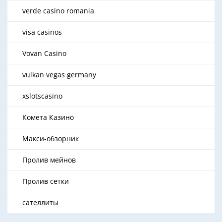
verde casino romania
visa casinos
Vovan Casino
vulkan vegas germany
xslotscasino
Комета Казино
Макси-обзорник
Пролив мейнов
Пролив сетки
сателлиты