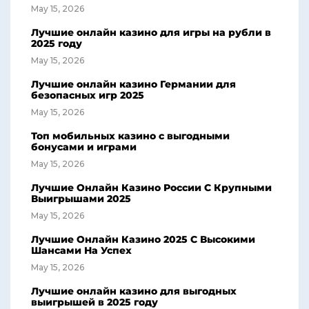
May 15, 2026
Лучшие онлайн казино для игры на рубли в
2025 году
May 15, 2026
Лучшие онлайн казино Германии для
безопасных игр 2025
May 15, 2026
Топ мобильных казино с выгодными
бонусами и играми
May 15, 2026
Лучшие Онлайн Казино России С Крупными
Выигрышами 2025
May 15, 2026
Лучшие Онлайн Казино 2025 С Высокими
Шансами На Успех
May 15, 2026
Лучшие онлайн казино для выгодных
выигрышей в 2025 году