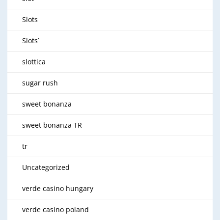
Slots
Slots`
slottica
sugar rush
sweet bonanza
sweet bonanza TR
tr
Uncategorized
verde casino hungary
verde casino poland