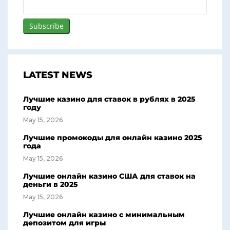
LATEST NEWS
Лучшие казино для ставок в рублях в 2025
году
May 15, 2026
Лучшие промокоды для онлайн казино 2025
года
May 15, 2026
Лучшие онлайн казино США для ставок на
деньги в 2025
May 15, 2026
Лучшие онлайн казино с минимальным
депозитом для игры