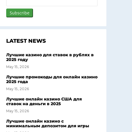
LATEST NEWS
Лучшие казино для ставок в рублях в
2025 году
May 15, 2026
Лучшие промокоды для онлайн казино
2025 года
May 15, 2026
Лучшие онлайн казино США для
ставок на деньги в 2025
May 15, 2026
Лучшие онлайн казино с
минимальным депозитом для игры