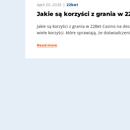
April 20, 2025
22bet
Jakie są korzyści z grania w 
Jakie są korzyści z grania w 22Bet Casino na de
wiele korzyści, które sprawiają, że doświadczen
Read more