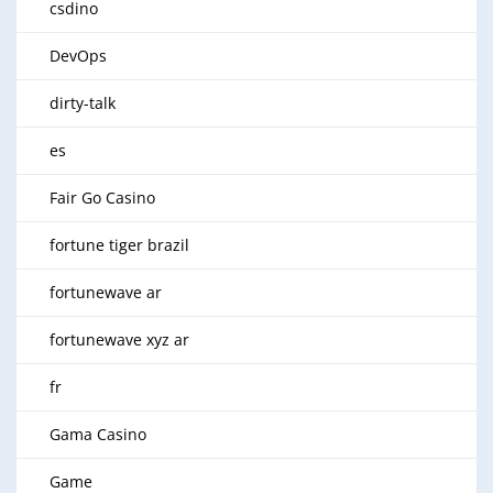
csdino
DevOps
dirty-talk
es
Fair Go Casino
fortune tiger brazil
fortunewave ar
fortunewave xyz ar
fr
Gama Casino
Game