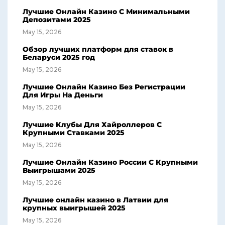
Лучшие Онлайн Казино С Минимальными
Депозитами 2025
May 15, 2026
Обзор лучших платформ для ставок в
Беларуси 2025 год
May 15, 2026
Лучшие Онлайн Казино Без Регистрации
Для Игры На Деньги
May 15, 2026
Лучшие Клубы Для Хайроллеров С
Крупными Ставками 2025
May 15, 2026
Лучшие Онлайн Казино России С Крупными
Выигрышами 2025
May 15, 2026
Лучшие онлайн казино в Латвии для
крупных выигрышей 2025
May 15, 2026