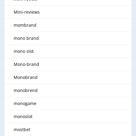
Mini-reviews
mombrand
mono brand
mono slot
Mono-brand
Monobrand
monobrend
monogame
monoslot
mostbet