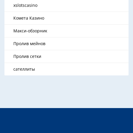
xslotscasino
Комета Казино
Макси-обзорник
Пролив мейнов
Пролив сетки
сателлиты