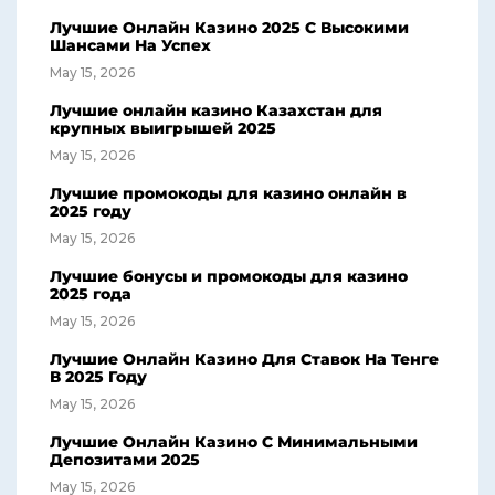
Лучшие Онлайн Казино 2025 С Высокими
Шансами На Успех
May 15, 2026
Лучшие онлайн казино Казахстан для
крупных выигрышей 2025
May 15, 2026
Лучшие промокоды для казино онлайн в
2025 году
May 15, 2026
Лучшие бонусы и промокоды для казино
2025 года
May 15, 2026
Лучшие Онлайн Казино Для Ставок На Тенге
В 2025 Году
May 15, 2026
Лучшие Онлайн Казино С Минимальными
Депозитами 2025
May 15, 2026