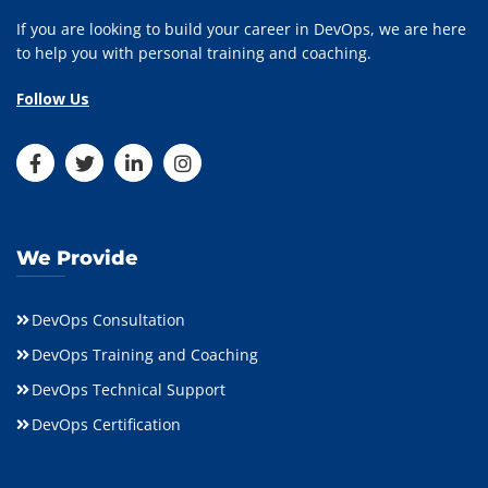
If you are looking to build your career in DevOps, we are here
to help you with personal training and coaching.
Follow Us
We Provide
DevOps Consultation
DevOps Training and Coaching
DevOps Technical Support
DevOps Certification