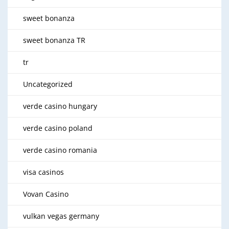
sweet bonanza
sweet bonanza TR
tr
Uncategorized
verde casino hungary
verde casino poland
verde casino romania
visa casinos
Vovan Casino
vulkan vegas germany