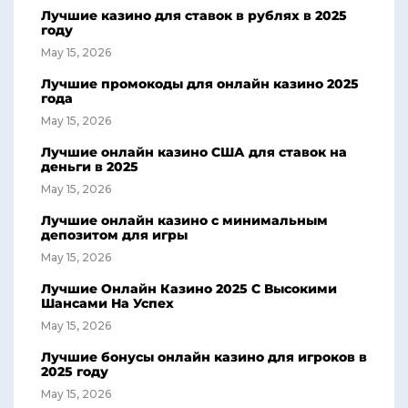
Лучшие казино для ставок в рублях в 2025
году
May 15, 2026
Лучшие промокоды для онлайн казино 2025
года
May 15, 2026
Лучшие онлайн казино США для ставок на
деньги в 2025
May 15, 2026
Лучшие онлайн казино с минимальным
депозитом для игры
May 15, 2026
Лучшие Онлайн Казино 2025 С Высокими
Шансами На Успех
May 15, 2026
Лучшие бонусы онлайн казино для игроков в
2025 году
May 15, 2026