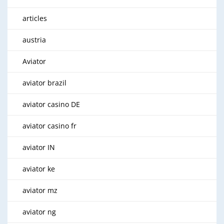
articles
austria
Aviator
aviator brazil
aviator casino DE
aviator casino fr
aviator IN
aviator ke
aviator mz
aviator ng