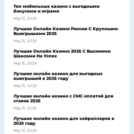
Топ мобильных казино с выгодными
бонусами и играми
May 15, 2026
Лучшие Онлайн Казино России С Крупными
Выигрышами 2025
May 15, 2026
Лучшие Онлайн Казино 2025 С Высокими
Шансами На Успех
May 15, 2026
Лучшие онлайн казино для выгодных
выигрышей в 2025 году
May 15, 2026
Лучшие онлайн казино с СМС оплатой для
ставок 2025
May 15, 2026
Лучшие онлайн казино для хайроллеров в
2025 году
May 15, 2026