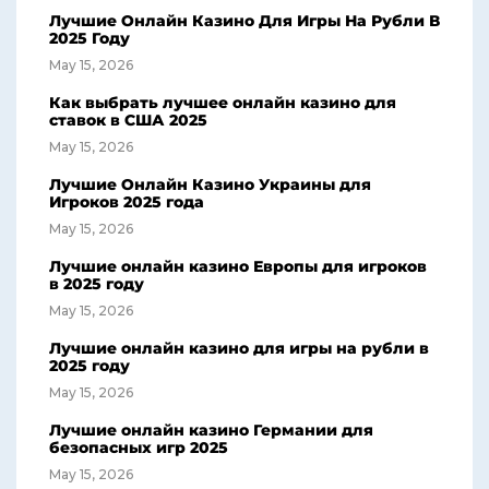
Лучшие Онлайн Казино Для Игры На Рубли В
2025 Году
May 15, 2026
Как выбрать лучшее онлайн казино для
ставок в США 2025
May 15, 2026
Лучшие Онлайн Казино Украины для
Игроков 2025 года
May 15, 2026
Лучшие онлайн казино Европы для игроков
в 2025 году
May 15, 2026
Лучшие онлайн казино для игры на рубли в
2025 году
May 15, 2026
Лучшие онлайн казино Германии для
безопасных игр 2025
May 15, 2026