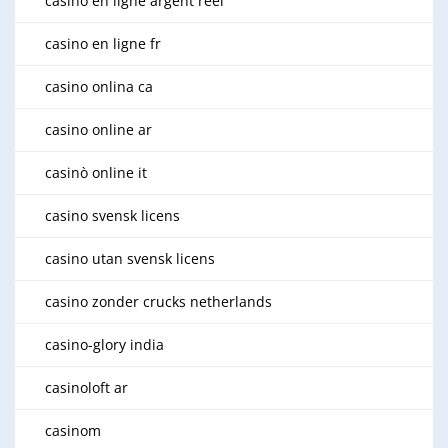
casino en ligne argent reel
casino en ligne fr
casino onlina ca
casino online ar
casinò online it
casino svensk licens
casino utan svensk licens
casino zonder crucks netherlands
casino-glory india
casinoloft ar
casinom