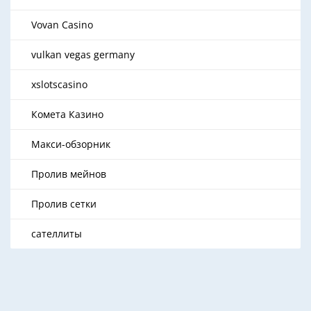
Vovan Casino
vulkan vegas germany
xslotscasino
Комета Казино
Макси-обзорник
Пролив мейнов
Пролив сетки
сателлиты