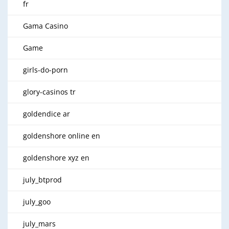
fr
Gama Casino
Game
girls-do-porn
glory-casinos tr
goldendice ar
goldenshore online en
goldenshore xyz en
july_btprod
july_goo
july_mars