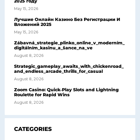
2025 году
May 15, 2026
Лучшие Онлайн Казино Без Регистрации И
Вложений 2025
May 15, 2026
Zábavná_strategie_plinko_online_v_moderním_
digitálním_kasinu_a_šance_na_ve
August 8, 2026
Strategic_gameplay_awaits_with_chickenroad_
and_endless_arcade_thrills_for_casual
August 8, 2026
Zoom Casino: Quick‑Play Slots and Lightning
Roulette for Rapid Wins
August 8, 2026
CATEGORIES