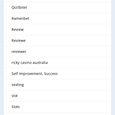
Qizilbilet
Ramenbet
Review
Reviewe
reviewer
ricky casino australia
Self Improvement, Success
sexting
slot
Slots