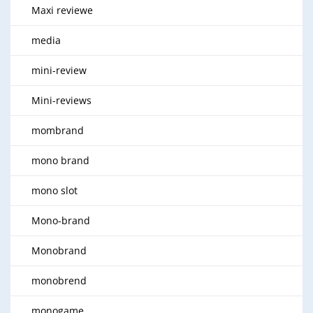
Maxi reviewe
media
mini-review
Mini-reviews
mombrand
mono brand
mono slot
Mono-brand
Monobrand
monobrend
monogame