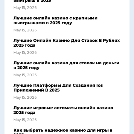
выигрыш в 2025
May 15, 2026
Лучшие онлайн казино с крупными
выигрышами в 2025 году
May 15, 2026
Лучшие Онлайн Казино Для Ставок В Рублях
2025 Года
May 15, 2026
Лучшие онлайн казино для ставок на деньги
в 2025 году
May 15, 2026
Лучшие Платформы Для Создания Ios
Приложений В 2025
May 15, 2026
Лучшие игровые автоматы онлайн казино
2025 года
May 15, 2026
Как выбрать надежное казино для игры в