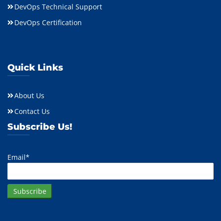
DevOps Technical Support
DevOps Certification
Quick Links
About Us
Contact Us
Subscribe Us!
Email*