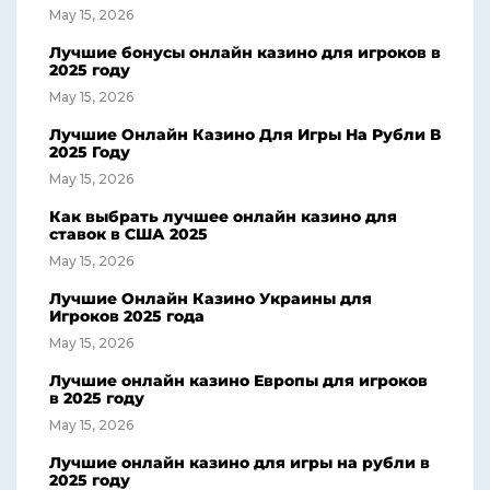
May 15, 2026
Лучшие бонусы онлайн казино для игроков в
2025 году
May 15, 2026
Лучшие Онлайн Казино Для Игры На Рубли В
2025 Году
May 15, 2026
Как выбрать лучшее онлайн казино для
ставок в США 2025
May 15, 2026
Лучшие Онлайн Казино Украины для
Игроков 2025 года
May 15, 2026
Лучшие онлайн казино Европы для игроков
в 2025 году
May 15, 2026
Лучшие онлайн казино для игры на рубли в
2025 году