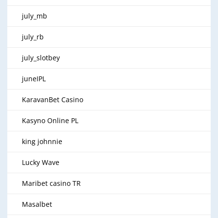
july_mb
july_rb
july_slotbey
juneIPL
KaravanBet Casino
Kasyno Online PL
king johnnie
Lucky Wave
Maribet casino TR
Masalbet