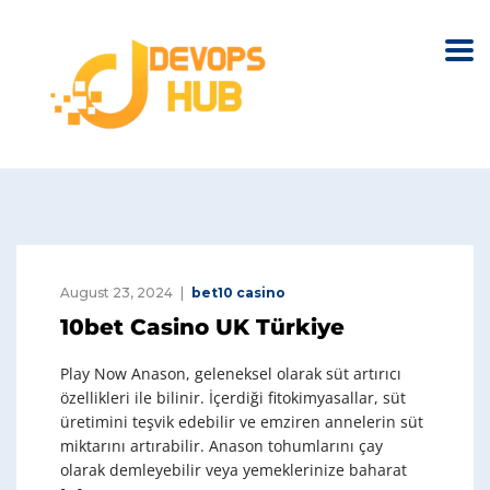
August 23, 2024
bet10 casino
10bet Casino UK Türkiye
Play Now Anason, geleneksel olarak süt artırıcı
özellikleri ile bilinir. İçerdiği fitokimyasallar, süt
üretimini teşvik edebilir ve emziren annelerin süt
miktarını artırabilir. Anason tohumlarını çay
olarak demleyebilir veya yemeklerinize baharat