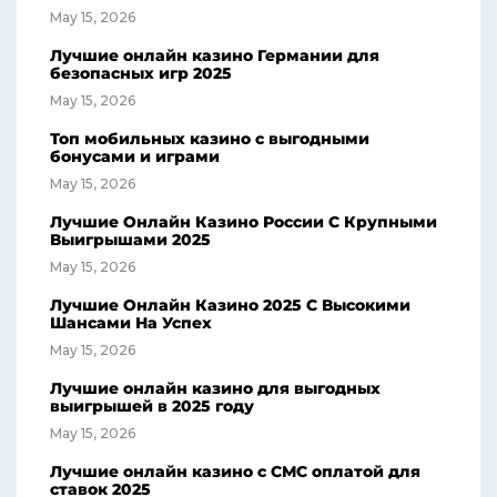
May 15, 2026
Лучшие онлайн казино Германии для
безопасных игр 2025
May 15, 2026
Топ мобильных казино с выгодными
бонусами и играми
May 15, 2026
Лучшие Онлайн Казино России С Крупными
Выигрышами 2025
May 15, 2026
Лучшие Онлайн Казино 2025 С Высокими
Шансами На Успех
May 15, 2026
Лучшие онлайн казино для выгодных
выигрышей в 2025 году
May 15, 2026
Лучшие онлайн казино с СМС оплатой для
ставок 2025