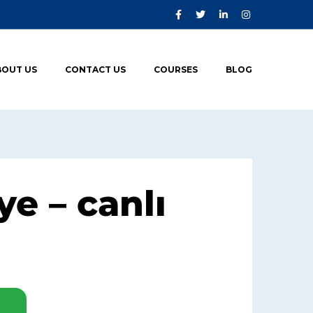
BOUT US
CONTACT US
COURSES
BLOG
e – canlı