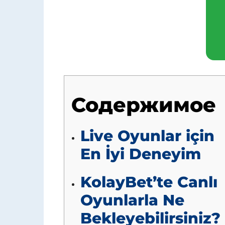
Содержимое
Live Oyunlar için
En İyi Deneyim
KolayBet’te Canlı
Oyunlarla Ne
Bekleyebilirsiniz?