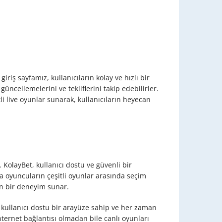
riş sayfamız, kullanıcıların kolay ve hızlı bir
üncellemelerini ve tekliflerini takip edebilirler.
tli live oyunlar sunarak, kullanıcıların heyecan
KolayBet, kullanıcı dostu ve güvenli bir
da oyuncuların çeşitli oyunlar arasında seçim
en bir deneyim sunar.
, kullanıcı dostu bir arayüze sahip ve her zaman
nternet bağlantısı olmadan bile canlı oyunları