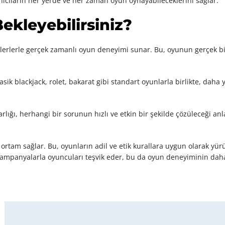
anıcıların her yerde ve her zaman oyun oynayabileceklerini sağlar.
ekleyebilirsiniz?
alerlerle gerçek zamanlı oyun deneyimi sunar. Bu, oyunun gerçek bi
 klasik blackjack, rolet, bakarat gibi standart oyunlarla birlikte, da
rlığı, herhangi bir sorunun hızlı ve etkin bir şekilde çözüleceği an
r ortam sağlar. Bu, oyunların adil ve etik kurallara uygun olarak yü
e kampanyalarla oyuncuları teşvik eder, bu da oyun deneyiminin daha