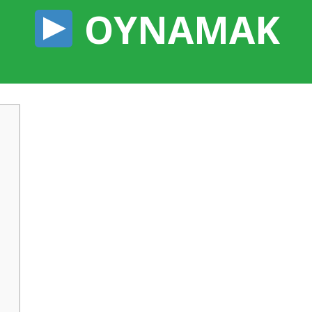
OYNAMAK