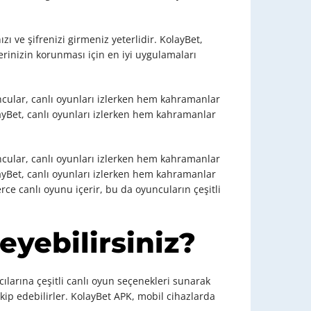
ızı ve şifrenizi girmeniz yeterlidir. KolayBet,
lerinizin korunması için en iyi uygulamaları
cular, canlı oyunları izlerken hem kahramanlar
layBet, canlı oyunları izlerken hem kahramanlar
cular, canlı oyunları izlerken hem kahramanlar
layBet, canlı oyunları izlerken hem kahramanlar
ce canlı oyunu içerir, bu da oyuncuların çeşitli
eyebilirsiniz?
cılarına çeşitli canlı oyun seçenekleri sunarak
akip edebilirler. KolayBet APK, mobil cihazlarda