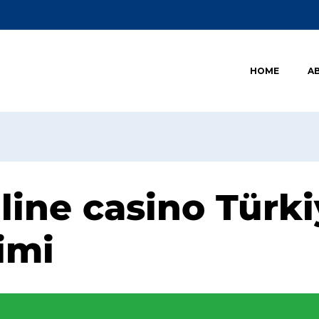
HOME
A
ine casino Türkiy
imi