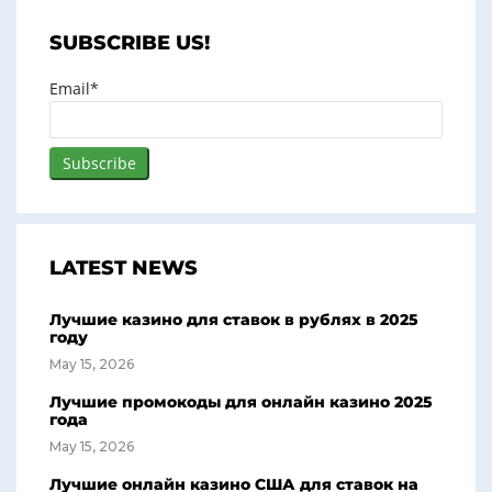
SUBSCRIBE US!
Email*
LATEST NEWS
Лучшие казино для ставок в рублях в 2025
году
May 15, 2026
Лучшие промокоды для онлайн казино 2025
года
May 15, 2026
Лучшие онлайн казино США для ставок на