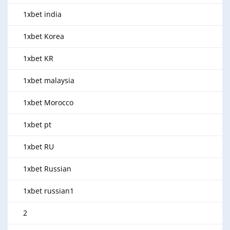
1xbet india
1xbet Korea
1xbet KR
1xbet malaysia
1xbet Morocco
1xbet pt
1xbet RU
1xbet Russian
1xbet russian1
2