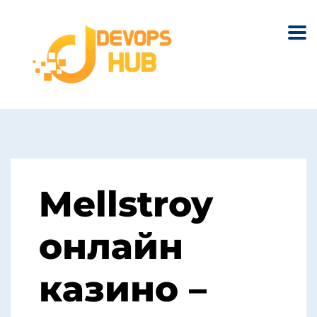
Mellstroy
онлайн
казино –