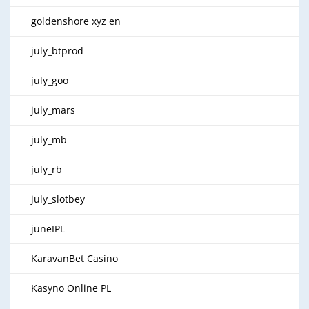
goldenshore xyz en
july_btprod
july_goo
july_mars
july_mb
july_rb
july_slotbey
juneIPL
KaravanBet Casino
Kasyno Online PL