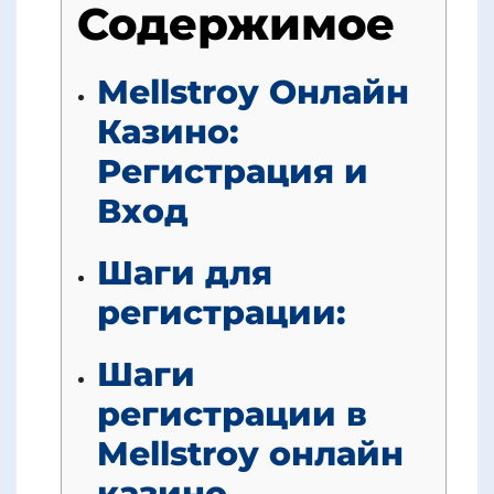
Содержимое
Мellstroy Онлайн
Казино:
Регистрация и
Вход
Шаги для
регистрации:
Шаги
регистрации в
Mellstroy онлайн
казино