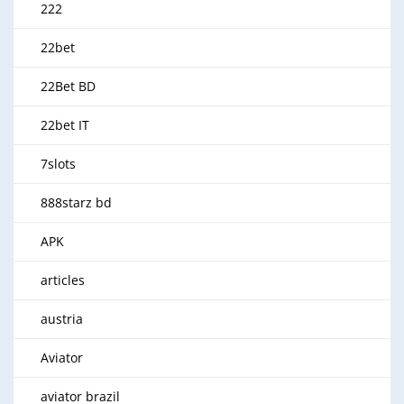
222
22bet
22Bet BD
22bet IT
7slots
888starz bd
APK
articles
austria
Aviator
aviator brazil