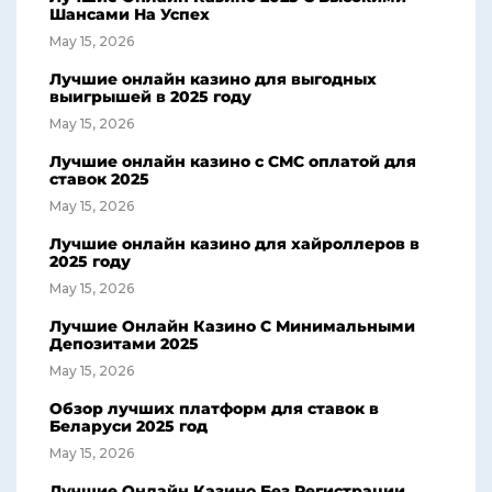
Шансами На Успех
May 15, 2026
Лучшие онлайн казино для выгодных
выигрышей в 2025 году
May 15, 2026
Лучшие онлайн казино с СМС оплатой для
ставок 2025
May 15, 2026
Лучшие онлайн казино для хайроллеров в
2025 году
May 15, 2026
Лучшие Онлайн Казино С Минимальными
Депозитами 2025
May 15, 2026
Обзор лучших платформ для ставок в
Беларуси 2025 год
May 15, 2026
Лучшие Онлайн Казино Без Регистрации