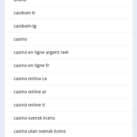
casibom tr
casibom-tg
casino
casino en ligne argent reel
casino en ligne fr
casino onlina ca
casino online ar
casinò online it
casino svensk licens
casino utan svensk licens