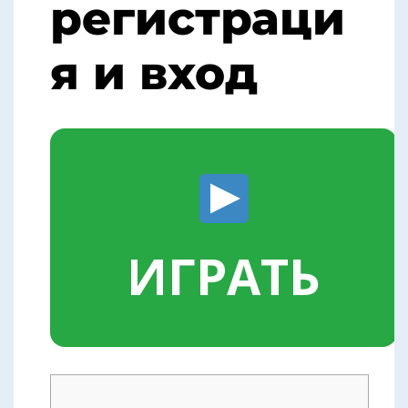
регистраци
я и вход
ИГРАТЬ