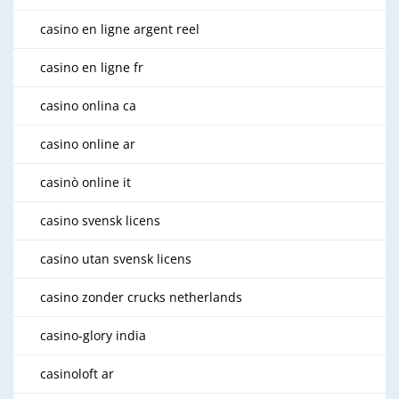
casino en ligne argent reel
casino en ligne fr
casino onlina ca
casino online ar
casinò online it
casino svensk licens
casino utan svensk licens
casino zonder crucks netherlands
casino-glory india
casinoloft ar