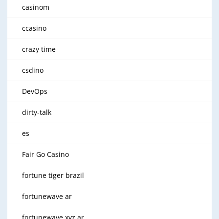
casinom
ccasino
crazy time
csdino
DevOps
dirty-talk
es
Fair Go Casino
fortune tiger brazil
fortunewave ar
fortunewave xyz ar