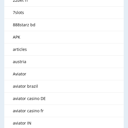
22bet IT
7slots
888starz bd
APK
articles
austria
Aviator
aviator brazil
aviator casino DE
aviator casino fr
aviator IN