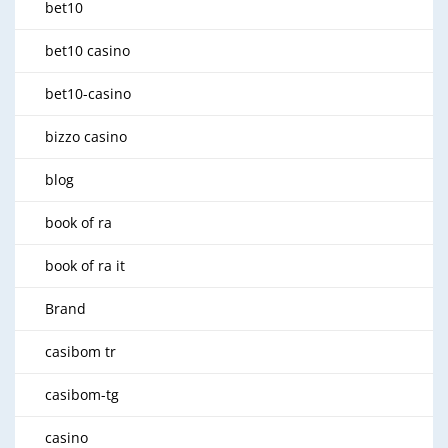
bet10
bet10 casino
bet10-casino
bizzo casino
blog
book of ra
book of ra it
Brand
casibom tr
casibom-tg
casino