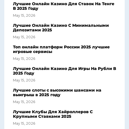
Лучшие Онлайн Казино Для Ставок На Тенге
В 2025 Году
May 15, 2026
Лучшие Онлайн Казино С Минимальными
Депозитами 2025
May 15, 2026
Топ онлайн платформ России 2025 лучшие
игровые сервисы
May 15, 2026
Лучшие Онлайн Казино Для Игры На Рубли В
2025 Году
May 15, 2026
Лучшие слоты с высокими шансами на
выигрыш в 2025 году
May 15, 2026
Лучшие Клубы Для Хайроллеров С
Крупными Ставками 2025
May 15, 2026