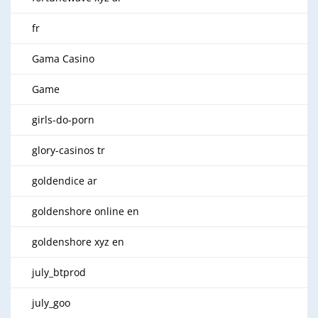
fr
Gama Casino
Game
girls-do-porn
glory-casinos tr
goldendice ar
goldenshore online en
goldenshore xyz en
july_btprod
july_goo