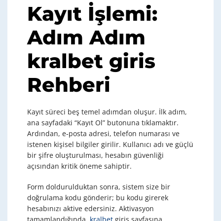
Kayıt İşlemi:
Adım Adım
kralbet giris
Rehberi
Kayıt süreci beş temel adımdan oluşur. İlk adım,
ana sayfadaki “Kayıt Ol” butonuna tıklamaktır.
Ardından, e‑posta adresi, telefon numarası ve
istenen kişisel bilgiler girilir. Kullanıcı adı ve güçlü
bir şifre oluşturulması, hesabın güvenliği
açısından kritik öneme sahiptir.
Form doldurulduktan sonra, sistem size bir
doğrulama kodu gönderir; bu kodu girerek
hesabınızı aktive edersiniz. Aktivasyon
tamamlandığında,
kralbet
giris sayfasına