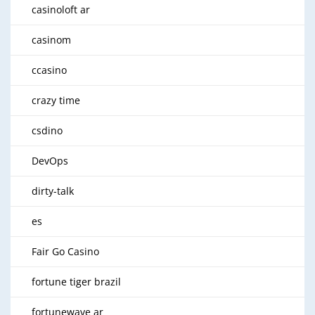
casinoloft ar
casinom
ccasino
crazy time
csdino
DevOps
dirty-talk
es
Fair Go Casino
fortune tiger brazil
fortunewave ar