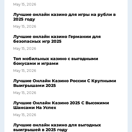
May 15, 2026
Лучшие онлайн казино для игры на рубли в
2025 году
May 15, 2026
Лучшие онлайн казино Германии для
безопасных игр 2025
May 15, 2026
Топ мобильных казино с выгодными
бонусами и играми
May 15, 2026
Лучшие Онлайн Казино России С Крупными
Выигрышами 2025
May 15, 2026
Лучшие Онлайн Казино 2025 С Высокими
Шансами На Успех
May 15, 2026
Лучшие онлайн казино для выгодных
выигрышей в 2025 году