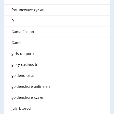
fortunewave xyz ar
fr
Gama Casino
Game
girls-do-porn
glory-casinos tr
goldendice ar
goldenshore online en
goldenshore xyz en
july_btprod