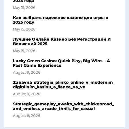
2025 года
May 15, 2026
Как выбрать надежное казино для игры в
2025 году
May 15, 2026
Лучшие Онлайн Казино Без Регистрации И
Вложений 2025
May 15, 2026
Lucky Green Casino: Quick Play, Big Wins – A
Fast‑Game Experience
August 9, 2026
Zábavná_strategie_plinko_online_v_moderním_
digitálním_kasinu_a_šance_na_ve
August 8, 2026
Strategic_gameplay_awaits_with_chickenroad_
and_endless_arcade_thrills_for_casual
August 8, 2026