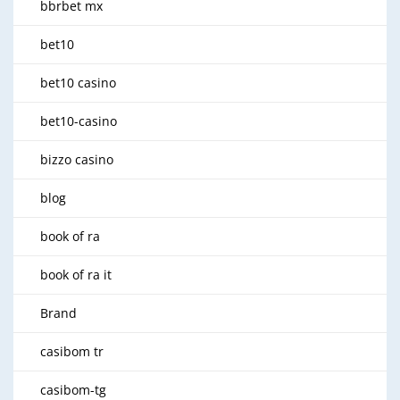
bbrbet mx
bet10
bet10 casino
bet10-casino
bizzo casino
blog
book of ra
book of ra it
Brand
casibom tr
casibom-tg