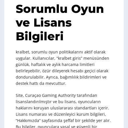
Sorumlu Oyun
ve Lisans
Bilgileri
kralbet, sorumlu oyun politikalarını aktif olarak
uygular. Kullanıcılar, “kralbet giris” menüsünden
günlük, haftalık ve aylık harcama limitleri
belirleyebilir, özür dileyerek hesabı geçici olarak
dondurulabilir. Ayrıca, bağımlılık bildirimleri ve
destek hattı da mevcuttur.
Site, Curaçao Gaming Authority tarafından
lisanslandırılmıştır ve bu lisans, oyuncuların
haklarını koruyan uluslararası standartları içerir.
Lisans numarası ve düzenleyici kurum bilgileri,
“Hakkımızda” sayfasında şeffaf bir şekilde yer alır.
Bu bilgiler, oyunculara yasal ve güvenli bir