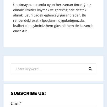
Unutmayın, sorumlu oyun her zaman önceliğiniz
olmalı; limitler koymak ve gerektiğinde destek
almak, uzun vadeli eğlenceyi garanti eder. Bu
rehberdeki pratik ipuçlarını uyguladığınızda,
kralbet deneyiminiz hem güvenli hem de kazançlı
olacaktır.
SUBSCRIBE US!
Email*