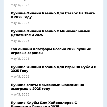
May 15, 2026
Лучшие Онлайн Казино Для Ставок На Тенге
В 2025 Году
May 15, 2026
Лучшие Онлайн Казино С Минимальными
Депозитами 2025
May 15, 2026
Топ онлайн платформ России 2025 лучшие
игровые сервисы
May 15, 2026
Лучшие Онлайн Казино Для Игры На Рубли В
2025 Году
May 15, 2026
Лучшие слоты с высокими шансами на
выигрыш в 2025 году
May 15, 2026
Лучшие Клубы Для Хайроллеров С
Крупными Ставками 2025