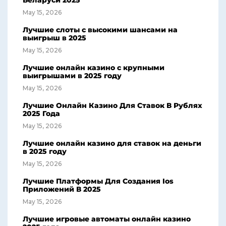
Беларуси 2025
May 15, 2026
Лучшие слоты с высокими шансами на
выигрыш в 2025
May 15, 2026
Лучшие онлайн казино с крупными
выигрышами в 2025 году
May 15, 2026
Лучшие Онлайн Казино Для Ставок В Рублях
2025 Года
May 15, 2026
Лучшие онлайн казино для ставок на деньги
в 2025 году
May 15, 2026
Лучшие Платформы Для Создания Ios
Приложений В 2025
May 15, 2026
Лучшие игровые автоматы онлайн казино