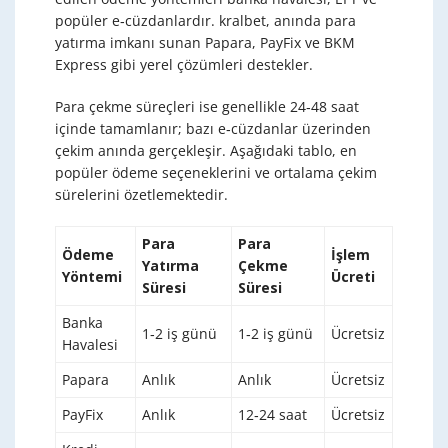
popüler e‑cüzdanlardır. kralbet, anında para
yatırma imkanı sunan Papara, PayFix ve BKM
Express gibi yerel çözümleri destekler.
Para çekme süreçleri ise genellikle 24‑48 saat
içinde tamamlanır; bazı e‑cüzdanlar üzerinden
çekim anında gerçekleşir. Aşağıdaki tablo, en
popüler ödeme seçeneklerini ve ortalama çekim
sürelerini özetlemektedir.
Para
Para
Ödeme
İşlem
Yatırma
Çekme
Yöntemi
Ücreti
Süresi
Süresi
Banka
1‑2 iş günü
1‑2 iş günü
Ücretsiz
Havalesi
Papara
Anlık
Anlık
Ücretsiz
PayFix
Anlık
12‑24 saat
Ücretsiz