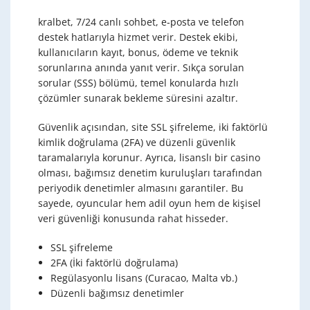
kralbet, 7/24 canlı sohbet, e‑posta ve telefon
destek hatlarıyla hizmet verir. Destek ekibi,
kullanıcıların kayıt, bonus, ödeme ve teknik
sorunlarına anında yanıt verir. Sıkça sorulan
sorular (SSS) bölümü, temel konularda hızlı
çözümler sunarak bekleme süresini azaltır.
Güvenlik açısından, site SSL şifreleme, iki faktörlü
kimlik doğrulama (2FA) ve düzenli güvenlik
taramalarıyla korunur. Ayrıca, lisanslı bir casino
olması, bağımsız denetim kuruluşları tarafından
periyodik denetimler almasını garantiler. Bu
sayede, oyuncular hem adil oyun hem de kişisel
veri güvenliği konusunda rahat hisseder.
SSL şifreleme
2FA (İki faktörlü doğrulama)
Regülasyonlu lisans (Curacao, Malta vb.)
Düzenli bağımsız denetimler