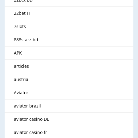
22bet IT
7slots
888starz bd
APK
articles
austria
Aviator
aviator brazil
aviator casino DE
aviator casino fr