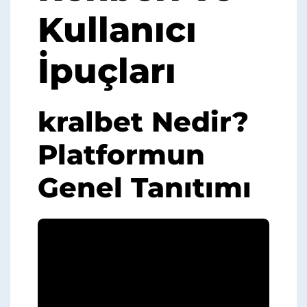
Kullanıcı
İpuçları
kralbet Nedir?
Platformun
Genel Tanıtımı