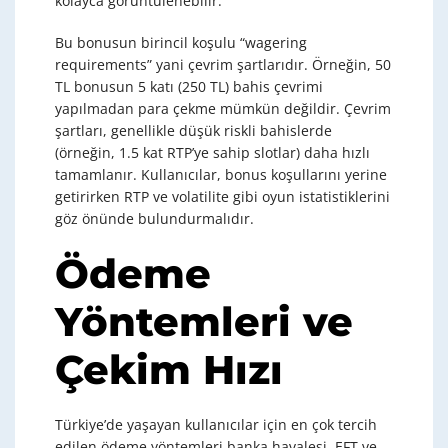
kolayca görüntülenebilir.
Bu bonusun birincil koşulu “wagering
requirements” yani çevrim şartlarıdır. Örneğin, 50
TL bonusun 5 katı (250 TL) bahis çevrimi
yapılmadan para çekme mümkün değildir. Çevrim
şartları, genellikle düşük riskli bahislerde
(örneğin, 1.5 kat RTP’ye sahip slotlar) daha hızlı
tamamlanır. Kullanıcılar, bonus koşullarını yerine
getirirken RTP ve volatilite gibi oyun istatistiklerini
göz önünde bulundurmalıdır.
Ödeme
Yöntemleri ve
Çekim Hızı
Türkiye’de yaşayan kullanıcılar için en çok tercih
edilen ödeme yöntemleri banka havalesi, EFT ve