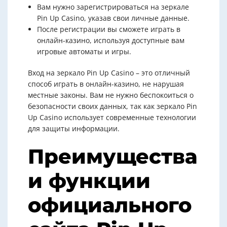
Вам нужно зарегистрироваться на зеркале
Pin Up Casino, указав свои личные данные.
После регистрации вы сможете играть в
онлайн-казино, используя доступные вам
игровые автоматы и игры.
Вход на зеркало Pin Up Casino – это отличный
способ играть в онлайн-казино, не нарушая
местные законы. Вам не нужно беспокоиться о
безопасности своих данных, так как зеркало Pin
Up Casino использует современные технологии
для защиты информации.
Преимущества
и функции
официального