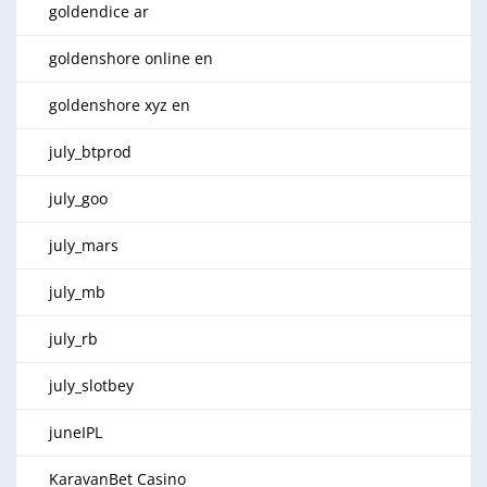
goldendice ar
goldenshore online en
goldenshore xyz en
july_btprod
july_goo
july_mars
july_mb
july_rb
july_slotbey
juneIPL
KaravanBet Casino