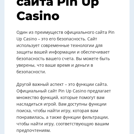
сайта Pin Up
Casino
Один из преимуществ официального сайта Pin
Up Casino – это его безопасность. Сайт
использует современные технологии для
защиты вашей информации и обеспечивает
безопасность вашего счета. Вы можете быть
уверены, что ваше время и деньги в
безопасности.
Другой важный аспект – это функции сайта.
Официальный сайт Pin Up Casino предлагает
множество функций, которые помогут вам
насладиться игрой. Вам доступны функции
поиска, чтобы найти игру, которая вам
понравилась, а также функции фильтрации,
чтобы найти игру, соответствующую вашим
предпочтениям.