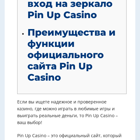
вход на зеркало
Pin Up Casino
Преимущества и
функции
официального
сайта Pin Up
Casino
Если вы ищете надежное и проверенное
казино, где можно играть в любимые игры и
выиграть реальные деньги, то Pin Up Casino –
ваш выбор!
Pin Up Casino – это официальный сайт, который