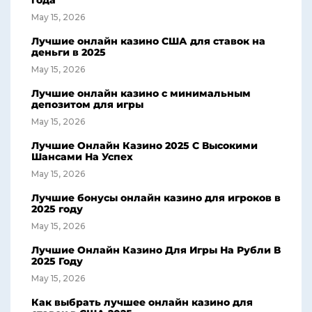
года
May 15, 2026
Лучшие онлайн казино США для ставок на
деньги в 2025
May 15, 2026
Лучшие онлайн казино с минимальным
депозитом для игры
May 15, 2026
Лучшие Онлайн Казино 2025 С Высокими
Шансами На Успех
May 15, 2026
Лучшие бонусы онлайн казино для игроков в
2025 году
May 15, 2026
Лучшие Онлайн Казино Для Игры На Рубли В
2025 Году
May 15, 2026
Как выбрать лучшее онлайн казино для