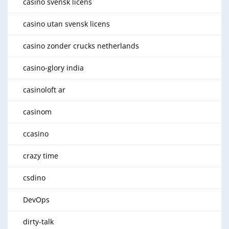
casino svensk licens
casino utan svensk licens
casino zonder crucks netherlands
casino-glory india
casinoloft ar
casinom
ccasino
crazy time
csdino
DevOps
dirty-talk