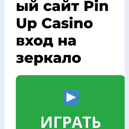
ый сайт Pin
Up Casino
вход на
зеркало
ИГРАТЬ