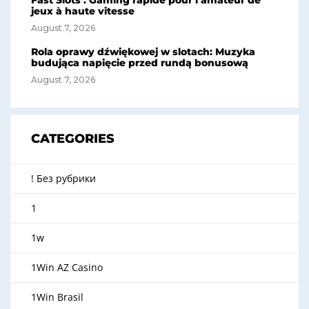
Fast Slots : Gaming rapide pour l’amateur de
jeux à haute vitesse
August 7, 2026
Rola oprawy dźwiękowej w slotach: Muzyka
budująca napięcie przed rundą bonusową
August 7, 2026
CATEGORIES
! Без рубрики
1
1w
1Win AZ Casino
1Win Brasil