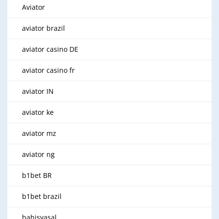
Aviator
aviator brazil
aviator casino DE
aviator casino fr
aviator IN
aviator ke
aviator mz
aviator ng
b1bet BR
b1bet brazil
bahisyasal