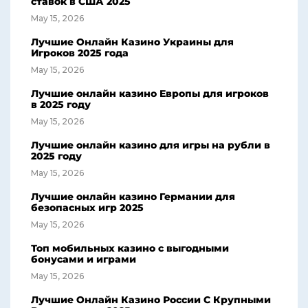
ставок в США 2025
May 15, 2026
Лучшие Онлайн Казино Украины для
Игроков 2025 года
May 15, 2026
Лучшие онлайн казино Европы для игроков
в 2025 году
May 15, 2026
Лучшие онлайн казино для игры на рубли в
2025 году
May 15, 2026
Лучшие онлайн казино Германии для
безопасных игр 2025
May 15, 2026
Топ мобильных казино с выгодными
бонусами и играми
May 15, 2026
Лучшие Онлайн Казино России С Крупными