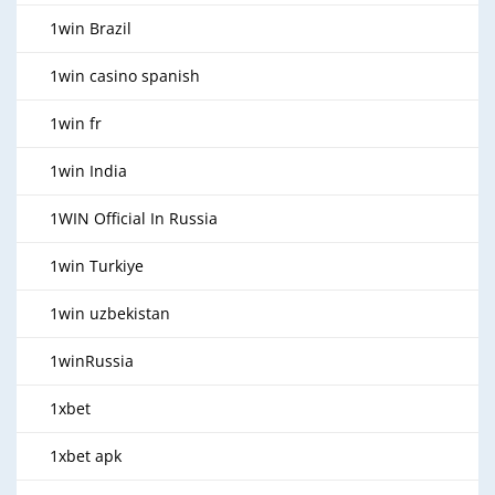
1win Brazil
1win casino spanish
1win fr
1win India
1WIN Official In Russia
1win Turkiye
1win uzbekistan
1winRussia
1xbet
1xbet apk