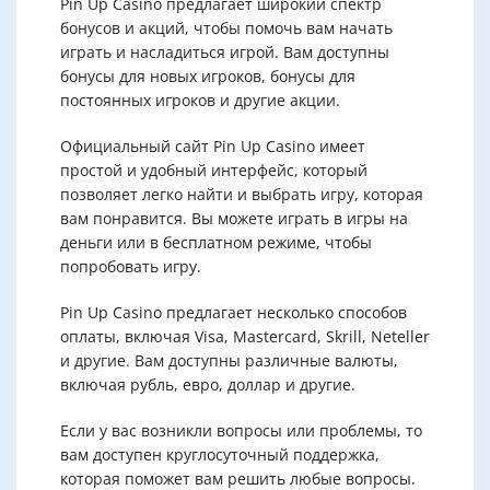
Pin Up Casino предлагает широкий спектр
бонусов и акций, чтобы помочь вам начать
играть и насладиться игрой. Вам доступны
бонусы для новых игроков, бонусы для
постоянных игроков и другие акции.
Официальный сайт Pin Up Casino имеет
простой и удобный интерфейс, который
позволяет легко найти и выбрать игру, которая
вам понравится. Вы можете играть в игры на
деньги или в бесплатном режиме, чтобы
попробовать игру.
Pin Up Casino предлагает несколько способов
оплаты, включая Visa, Mastercard, Skrill, Neteller
и другие. Вам доступны различные валюты,
включая рубль, евро, доллар и другие.
Если у вас возникли вопросы или проблемы, то
вам доступен круглосуточный поддержка,
которая поможет вам решить любые вопросы.