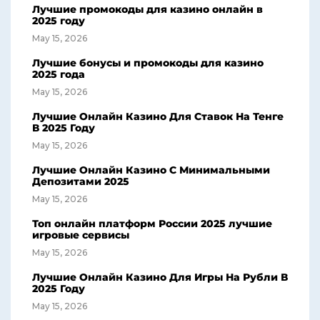
Лучшие промокоды для казино онлайн в
2025 году
May 15, 2026
Лучшие бонусы и промокоды для казино
2025 года
May 15, 2026
Лучшие Онлайн Казино Для Ставок На Тенге
В 2025 Году
May 15, 2026
Лучшие Онлайн Казино С Минимальными
Депозитами 2025
May 15, 2026
Топ онлайн платформ России 2025 лучшие
игровые сервисы
May 15, 2026
Лучшие Онлайн Казино Для Игры На Рубли В
2025 Году
May 15, 2026