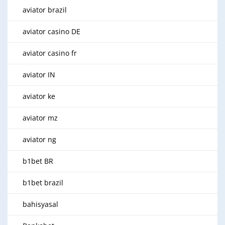
aviator brazil
aviator casino DE
aviator casino fr
aviator IN
aviator ke
aviator mz
aviator ng
b1bet BR
b1bet brazil
bahisyasal