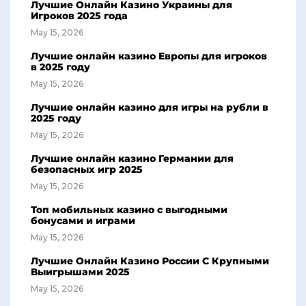
Лучшие Онлайн Казино Украины для
Игроков 2025 года
May 15, 2026
Лучшие онлайн казино Европы для игроков
в 2025 году
May 15, 2026
Лучшие онлайн казино для игры на рубли в
2025 году
May 15, 2026
Лучшие онлайн казино Германии для
безопасных игр 2025
May 15, 2026
Топ мобильных казино с выгодными
бонусами и играми
May 15, 2026
Лучшие Онлайн Казино России С Крупными
Выигрышами 2025
May 15, 2026