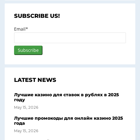
SUBSCRIBE US!
Email*
LATEST NEWS
Лучшие казино для ставок в рублях в 2025
году
May 15, 2026
Лучшие промокоды для онлайн казино 2025
года
May 15, 2026