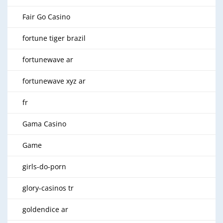
Fair Go Casino
fortune tiger brazil
fortunewave ar
fortunewave xyz ar
fr
Gama Casino
Game
girls-do-porn
glory-casinos tr
goldendice ar