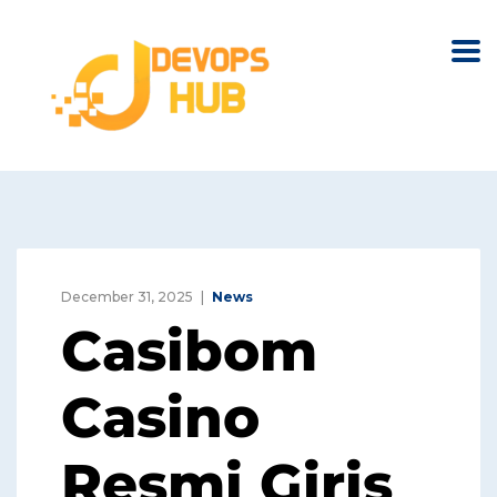
December 31, 2025
News
Casibom
Casino
Resmi Giriş