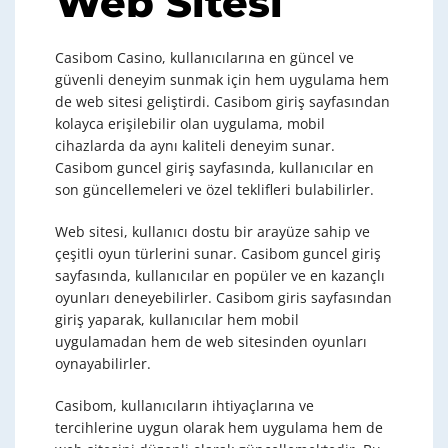
Web Sitesi
Casibom Casino, kullanıcılarına en güncel ve
güvenli deneyim sunmak için hem uygulama hem
de web sitesi geliştirdi. Casibom giriş sayfasından
kolayca erişilebilir olan uygulama, mobil
cihazlarda da aynı kaliteli deneyim sunar.
Casibom guncel giriş sayfasında, kullanıcılar en
son güncellemeleri ve özel teklifleri bulabilirler.
Web sitesi, kullanıcı dostu bir arayüze sahip ve
çeşitli oyun türlerini sunar. Casibom guncel giriş
sayfasında, kullanıcılar en popüler ve en kazançlı
oyunları deneyebilirler. Casibom giris sayfasından
giriş yaparak, kullanıcılar hem mobil
uygulamadan hem de web sitesinden oyunları
oynayabilirler.
Casibom, kullanıcıların ihtiyaçlarına ve
tercihlerine uygun olarak hem uygulama hem de