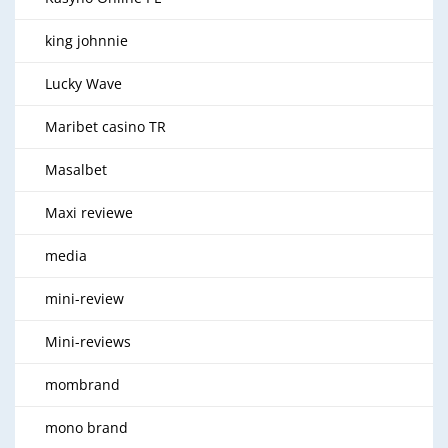
king johnnie
Lucky Wave
Maribet casino TR
Masalbet
Maxi reviewe
media
mini-review
Mini-reviews
mombrand
mono brand