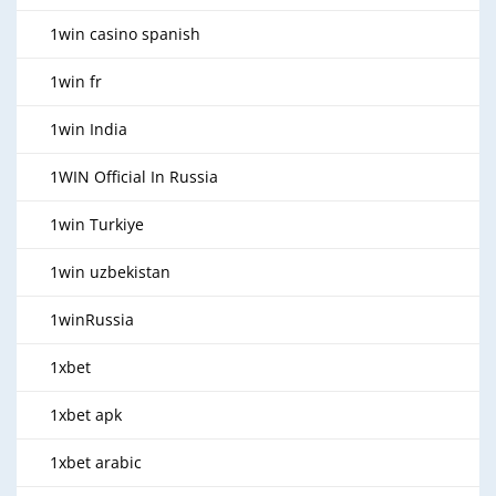
1win casino spanish
1win fr
1win India
1WIN Official In Russia
1win Turkiye
1win uzbekistan
1winRussia
1xbet
1xbet apk
1xbet arabic