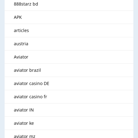
888starz bd
APK
articles
austria
Aviator
aviator brazil
aviator casino DE
aviator casino fr
aviator IN
aviator ke
aviator mz