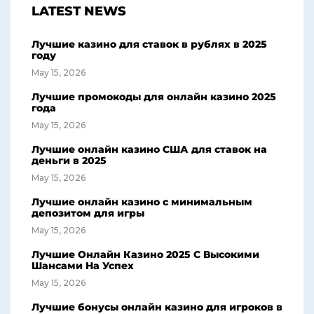
LATEST NEWS
Лучшие казино для ставок в рублях в 2025
году
May 15, 2026
Лучшие промокоды для онлайн казино 2025
года
May 15, 2026
Лучшие онлайн казино США для ставок на
деньги в 2025
May 15, 2026
Лучшие онлайн казино с минимальным
депозитом для игры
May 15, 2026
Лучшие Онлайн Казино 2025 С Высокими
Шансами На Успех
May 15, 2026
Лучшие бонусы онлайн казино для игроков в