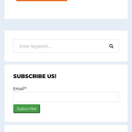
SUBSCRIBE US!
Email*