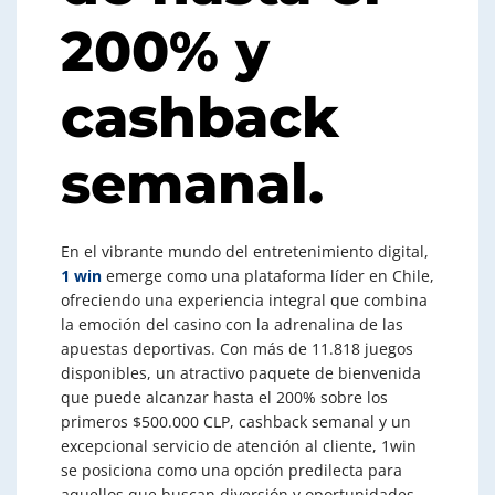
200% y
cashback
semanal.
En el vibrante mundo del entretenimiento digital,
1 win
emerge como una plataforma líder en Chile,
ofreciendo una experiencia integral que combina
la emoción del casino con la adrenalina de las
apuestas deportivas. Con más de 11.818 juegos
disponibles, un atractivo paquete de bienvenida
que puede alcanzar hasta el 200% sobre los
primeros $500.000 CLP, cashback semanal y un
excepcional servicio de atención al cliente, 1win
se posiciona como una opción predilecta para
aquellos que buscan diversión y oportunidades