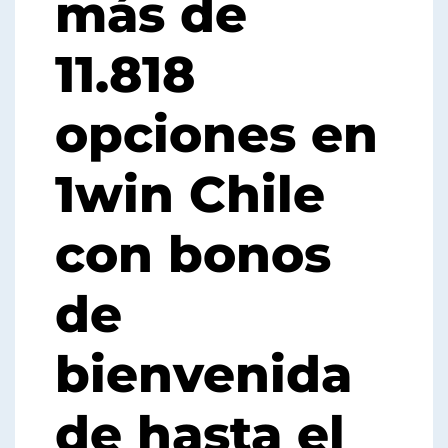
más de
11.818
opciones en
1win Chile
con bonos
de
bienvenida
de hasta el