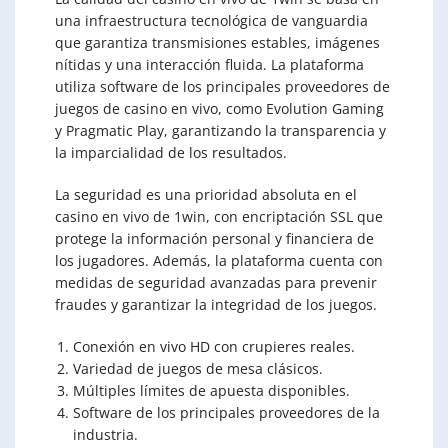
una infraestructura tecnológica de vanguardia
que garantiza transmisiones estables, imágenes
nítidas y una interacción fluida. La plataforma
utiliza software de los principales proveedores de
juegos de casino en vivo, como Evolution Gaming
y Pragmatic Play, garantizando la transparencia y
la imparcialidad de los resultados.
La seguridad es una prioridad absoluta en el
casino en vivo de 1win, con encriptación SSL que
protege la información personal y financiera de
los jugadores. Además, la plataforma cuenta con
medidas de seguridad avanzadas para prevenir
fraudes y garantizar la integridad de los juegos.
Conexión en vivo HD con crupieres reales.
Variedad de juegos de mesa clásicos.
Múltiples límites de apuesta disponibles.
Software de los principales proveedores de la
industria.