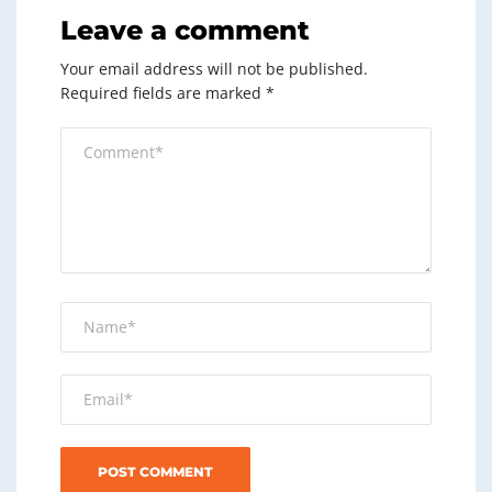
Leave a comment
Your email address will not be published.
Required fields are marked
*