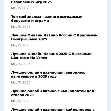
безопасных игр 2025
May 15, 2026
Топ мобильных казино с выгодными
бонусами и играми
May 15, 2026
Лучшие Онлайн Казино России С Крупными
Выигрышами 2025
May 15, 2026
Лучшие Онлайн Казино 2025 С Высокими
Шансами На Успех
May 15, 2026
Лучшие онлайн казино для выгодных
выигрышей в 2025 году
May 15, 2026
Лучшие онлайн казино с СМС оплатой для
ставок 2025
May 15, 2026
Лучшие онлайн казино для хайроллеров в