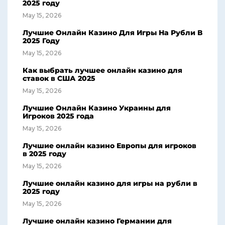
2025 году
May 15, 2026
Лучшие Онлайн Казино Для Игры На Рубли В
2025 Году
May 15, 2026
Как выбрать лучшее онлайн казино для
ставок в США 2025
May 15, 2026
Лучшие Онлайн Казино Украины для
Игроков 2025 года
May 15, 2026
Лучшие онлайн казино Европы для игроков
в 2025 году
May 15, 2026
Лучшие онлайн казино для игры на рубли в
2025 году
May 15, 2026
Лучшие онлайн казино Германии для