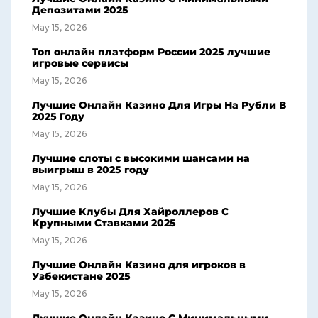
Депозитами 2025
May 15, 2026
Топ онлайн платформ России 2025 лучшие
игровые сервисы
May 15, 2026
Лучшие Онлайн Казино Для Игры На Рубли В
2025 Году
May 15, 2026
Лучшие слоты с высокими шансами на
выигрыш в 2025 году
May 15, 2026
Лучшие Клубы Для Хайроллеров С
Крупными Ставками 2025
May 15, 2026
Лучшие Онлайн Казино для игроков в
Узбекистане 2025
May 15, 2026