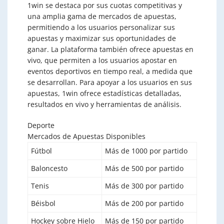
1win se destaca por sus cuotas competitivas y
una amplia gama de mercados de apuestas,
permitiendo a los usuarios personalizar sus
apuestas y maximizar sus oportunidades de
ganar. La plataforma también ofrece apuestas en
vivo, que permiten a los usuarios apostar en
eventos deportivos en tiempo real, a medida que
se desarrollan. Para apoyar a los usuarios en sus
apuestas, 1win ofrece estadísticas detalladas,
resultados en vivo y herramientas de análisis.
Deporte
Mercados de Apuestas Disponibles
Fútbol
Más de 1000 por partido
Baloncesto
Más de 500 por partido
Tenis
Más de 300 por partido
Béisbol
Más de 200 por partido
Hockey sobre Hielo
Más de 150 por partido