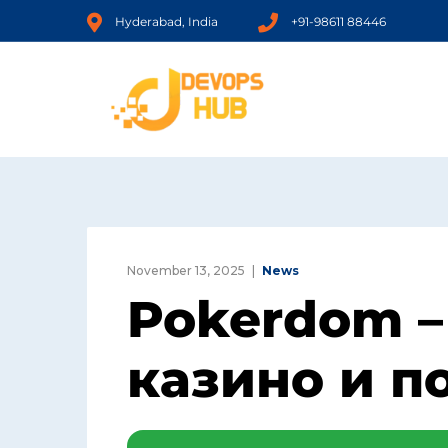
Hyderabad, India
+91-98611 88446
November 13, 2025
News
Pokerdom –
казино и п