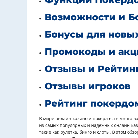
Возможности и Б
Бонусы для новы
Промокоды и акц
Отзывы и Рейтин
Отзывы игроков
Рейтинг покердо
В мире онлайн-казино и покера есть много ва
из самых популярных и надежных онлайн-кази
такие как рулетка, бинго и слоты. В этом об