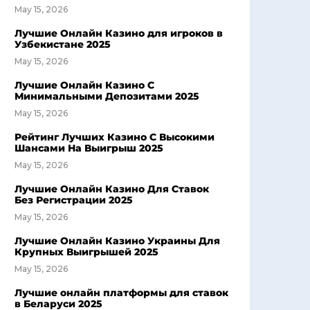
May 15, 2026
Лучшие Онлайн Казино для игроков в
Узбекистане 2025
May 15, 2026
Лучшие Онлайн Казино С
Минимальными Депозитами 2025
May 15, 2026
Рейтинг Лучших Казино С Высокими
Шансами На Выигрыш 2025
May 15, 2026
Лучшие Онлайн Казино Для Ставок
Без Регистрации 2025
May 15, 2026
Лучшие Онлайн Казино Украины Для
Крупных Выигрышей 2025
May 15, 2026
Лучшие онлайн платформы для ставок
в Беларуси 2025