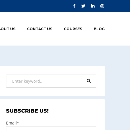
BOUT US
CONTACT US
COURSES
BLOG
SUBSCRIBE US!
Email*