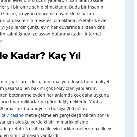
efabrik evler ömrü uzun yapılardır, sanılanın aksine
ler yıl bir ömre sahip olmaktadır. Buda bir insanın
iriz hızlı şık uygun depreme dayanıklı az bakım
un olması tercih meselesi olmaktadır. Prefabrik evler
 iyi yapılardır çünkü evin her duvarında sixteen dns
tim kalınlığında izolasyon bulunmaktadır. İnternet
z.
e Kadar? Kaç Yıl
hem inşaat süresi kısa, hem maliyeti düşük hem maliyeti
im yaşanabilen bakımı çok kolay olan yapılardır.
e biten betonarme evden her anlamda çok daha uyguna
aların imar miktarlarına göre değişmektedir. Yani a
 20 imarınız bulunuyorsa buraya 200 m2 ev
slot 7 casino
metre çekmeleri gerçekleştirdikten sonra
sanızın olduğu yerde ki bir mimarlık ofisine
de prefabrik ev ile çelik evin farkları nelerdir, çelik ev
ilen sınırı olmayan yapılardır.