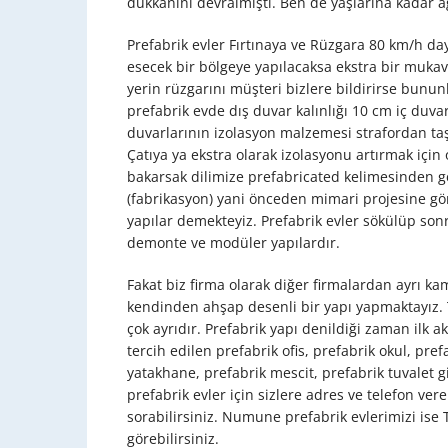
dükkanını devralmıştı. Ben de yaşlarına kadar a
Prefabrik evler Fırtınaya ve Rüzgara 80 km/h daya
esecek bir bölgeye yapılacaksa ekstra bir muk
yerin rüzgarını müşteri bizlere bildirirse bunun
prefabrik evde dış duvar kalınlığı 10 cm iç duvar
duvarlarının izolasyon malzemesi strafordan taş
Çatıya ya ekstra olarak izolasyonu artırmak için
bakarsak dilimize prefabricated kelimesinden g
(fabrikasyon) yani önceden mimari projesine gö
yapılar demekteyiz. Prefabrik evler sökülüp son
demonte ve modüler yapılardır.
Fakat biz firma olarak diğer firmalardan ayrı ka
kendinden ahşap desenli bir yapı yapmaktayız. 
çok ayrıdır. Prefabrik yapı denildiği zaman ilk a
tercih edilen prefabrik ofis, prefabrik okul, pr
yatakhane, prefabrik mescit, prefabrik tuvalet g
prefabrik evler için sizlere adres ve telefon ver
sorabilirsiniz. Numune prefabrik evlerimizi ise
görebilirsiniz.