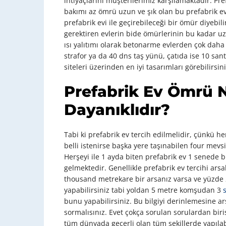
ihtiyaçlarını müşterilerimiz karşılamaktadır. Pr
bakımı az ömrü uzun ve şık olan bu prefabrik ev
prefabrik evi ile geçirebileceği bir ömür diyebil
gerektiren evlerin bide ömürlerinin bu kadar uz
ısı yalıtımı olarak betonarme evlerden çok daha
strafor ya da 40 dns taş yünü, çatıda ise 10 san
siteleri üzerinden en iyi tasarımları görebilirsini
Prefabrik Ev Ömrü N
Dayanıklıdır?
Tabi ki prefabrik ev tercih edilmelidir, çünkü 
belli istenirse başka yere taşınabilen four mevs
Herşeyi ile 1 ayda biten prefabrik ev 1 sened
gelmektedir. Genellikle prefabrik ev tercihi ars
thousand metrekare bir arsanız varsa ve yüzde
yapabilirsiniz tabi yoldan 5 metre komşudan 3
bunu yapabilirsiniz. Bu bilgiyi derinlemesine ar
sormalısınız. Evet çokça sorulan sorulardan birisi
tüm dünyada geçerli olan tüm şekillerde yapılab