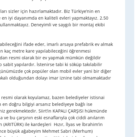
rı sizler için hazırlamaktadır. Biz Türkiye’nin en
e en iyi dayanımda en kaliteli evleri yapmaktayız. 2.50
ullanmaktayız. Deneyimli ve saygılı bir montaj ekibi
abileceğini ifade eder, imarlı arsaya prefabrik ev almak
dan kaç metre kare yapılabileceğini öğrenmesi
madan resmi olarak bir ev yapmak mümkün değildir
abit yapılardır. İstenirse tabi ki söküp takılabilir
r günümüzde çok popüler olan mobil evler yani bir diğer
plakalı olduğundan dolayı imar iznine tabi olmamaktadır
 resmi olarak koyulamaz, bazen belediyeler istisnai
 en doğru bilgiyi arsanız belediyeye bağlı ise
meniz gerekmektedir. Siirt’in KAPALI ÇARŞISI hükmünde
ve bu çarşının eski esnaflarıyla çok ciddi anılarım
 (ARITÜRK) ile kardeşleri Hızır, İlyas ve İbrahim’in
dince büyük ağabeyim Mehmet Sabri (Merhum)