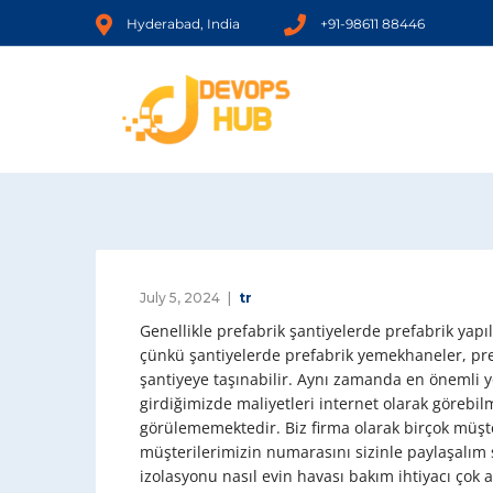
Hyderabad, India
+91-98611 88446
July 5, 2024
tr
Genellikle prefabrik şantiyelerde prefabrik yapıl
çünkü şantiyelerde prefabrik yemekhaneler, pref
şantiyeye taşınabilir. Aynı zamanda en önemli y
girdiğimizde maliyetleri internet olarak görebil
görülememektedir. Biz firma olarak birçok müşt
müşterilerimizin numarasını sizinle paylaşalım s
izolasyonu nasıl evin havası bakım ihtiyacı çok