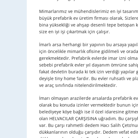
Mimarlarımız ve mühendislerimiz en iyi tasarımla
büyük prefabrik ev üretim firması olarak, Sizler
bina yüksekliği ve ahşap desenli tepe betopan k
size en iyi işi çıkartmak için çalışır.
İmarlı arsa herhangi bir yapının bu arsaya yapıl
için öncelikle mimarlık ofisine gidilmeli ve ora
gerekmektedir. Prefabrik evlerde imar izni ol
sebebi prefabrik evler yıl dayanım ömrüne sahip s
fakat devletin burada ki tek izin verdiği yapıla
deyişle tiny home ‘lardır. Bu evler ruhsatlı ve 
ve araç sınıfında nitelendirilmektedir.
İmarı olmayan arazilerde arsalarda prefabrik ev
olarak bu konuda izinler vermektedir bunun için
belediyeye köye bağlı ise il özel idaresine git
olan HELVACILAR ÇARŞISINA uğradım. Bu çarşıyla 
var. Bu çarşı rahmetli dedem Hacı Salih Çeto’nun
dükkanlarının olduğu çarşıdır. Dedem vefat e