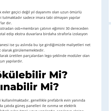
evler geçici değil yıl dayanımı olan uzun ömürlü
bi tutmaktadır sadece imara tabi olmayan yapılar
lar dır.
 ekstradan osb+membran çatının eğimini 30 dereceden
 iptal edip ekstra duvarlara birdaha straforla izolasyon
esi ise şu aslında bu işe girdiğimizde maliyetleri net
et olarak görülememektedir.
olarak üretilen parçalardan lego şeklinde modüler olan
gun yapılardır.
külebilir Mi?
ınabilir Mi?
 kullanılmaktadır, genellikle prefabrik evin yanında
da çatıda güneş panelleri ile ısınma ve elektrik