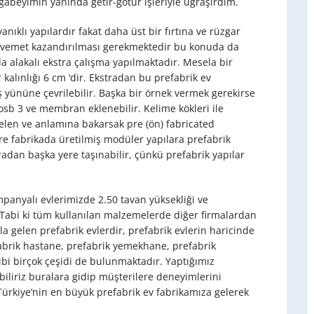
ğabeyimin yanında getir-götür işleriyle uğraşırdım.
nıklı yapılardır fakat daha üst bir fırtına ve rüzgar
avvemet kazandırılması gerekmektedir bu konuda da
la alakalı ekstra çalışma yapılmaktadır. Mesela bir
 kalınlığı 6 cm ‘dir. Ekstradan bu prefabrik ev
 yününe çevrilebilir. Başka bir örnek vermek gerekirse
 osb 3 ve membran eklenebilir. Kelime kökleri ile
elen ve anlamına bakarsak pre (ön) fabricated
re fabrikada üretilmiş modüler yapılara prefabrik
radan başka yere taşınabilir, çünkü prefabrik yapılar
mpanyalı evlerimizde 2.50 tavan yüksekliği ve
Tabi ki tüm kullanılan malzemelerde diğer firmalardan
kla gelen prefabrik evlerdir, prefabrik evlerin haricinde
efabrik hastane, prefabrik yemekhane, prefabrik
ibi birçok çeşidi de bulunmaktadır. Yaptığımız
ebiliriz buralara gidip müşterilere deneyimlerini
 Türkiye’nin en büyük prefabrik ev fabrikamıza gelerek