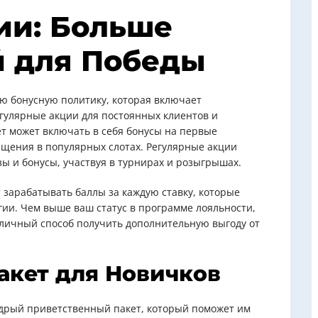
ии: Больше
 для Победы
ю бонусную политику, которая включает
егулярные акции для постоянных клиентов и
т может включать в себя бонусы на первые
ащения в популярных слотах. Регулярные акции
 и бонусы, участвуя в турнирах и розыгрышах.
 зарабатывать баллы за каждую ставку, которые
гии. Чем выше ваш статус в программе лояльности,
тличный способ получить дополнительную выгоду от
акет для Новичков
дрый приветственный пакет, который поможет им