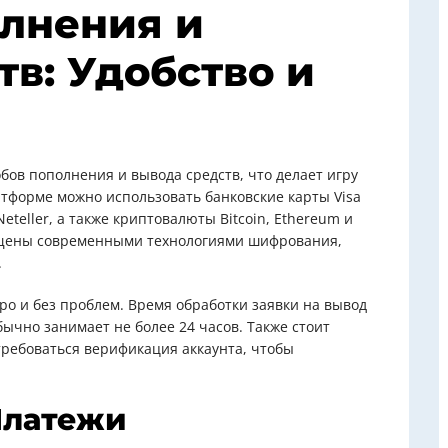
лнения и
в: Удобство и
ов пополнения и вывода средств, что делает игру
латформе можно использовать банковские карты Visa
Neteller, а также криптовалюты Bitcoin, Ethereum и
щищены современными технологиями шифрования,
.
о и без проблем. Время обработки заявки на вывод
бычно занимает не более 24 часов. Также стоит
требоваться верификация аккаунта, чтобы
Платежи