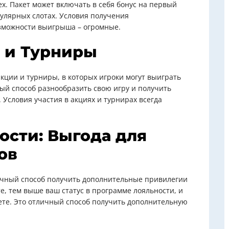
х. Пакет может включать в себя бонус на первый
улярных слотах. Условия получения
озможности выигрыша – огромные.
 и Турниры
ции и турниры, в которых игроки могут выиграть
ый способ разнообразить свою игру и получить
Условия участия в акциях и турнирах всегда
ости: Выгода для
ов
ичный способ получить дополнительные привилегии
е, тем выше ваш статус в программе лояльности, и
ете. Это отличный способ получить дополнительную