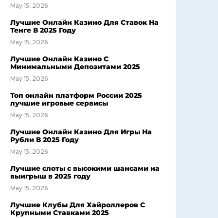
May 15, 2026
Лучшие Онлайн Казино Для Ставок На
Тенге В 2025 Году
May 15, 2026
Лучшие Онлайн Казино С
Минимальными Депозитами 2025
May 15, 2026
Топ онлайн платформ России 2025
лучшие игровые сервисы
May 15, 2026
Лучшие Онлайн Казино Для Игры На
Рубли В 2025 Году
May 15, 2026
Лучшие слоты с высокими шансами на
выигрыш в 2025 году
May 15, 2026
Лучшие Клубы Для Хайроллеров С
Крупными Ставками 2025