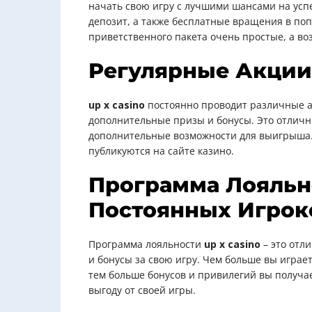
начать свою игру с лучшими шансами на успе
депозит, а также бесплатные вращения в поп
приветственного пакета очень простые, а в
Регулярные Акции
up x casino
постоянно проводит различные ак
дополнительные призы и бонусы. Это отличн
дополнительные возможности для выигрыша. 
публикуются на сайте казино.
Программа Лояльн
Постоянных Игрок
Программа лояльности
up x casino
– это отл
и бонусы за свою игру. Чем больше вы играет
тем больше бонусов и привилегий вы получа
выгоду от своей игры.