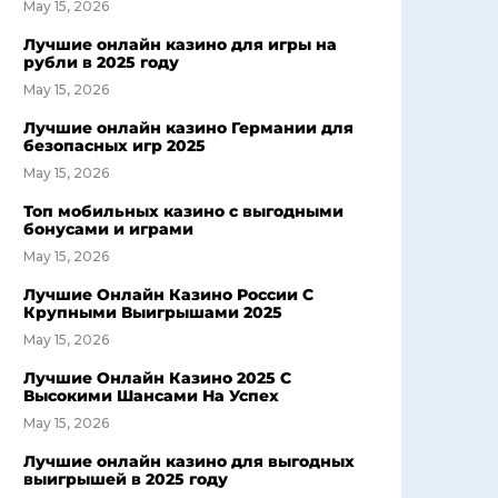
May 15, 2026
Лучшие онлайн казино для игры на
рубли в 2025 году
May 15, 2026
Лучшие онлайн казино Германии для
безопасных игр 2025
May 15, 2026
Топ мобильных казино с выгодными
бонусами и играми
May 15, 2026
Лучшие Онлайн Казино России С
Крупными Выигрышами 2025
May 15, 2026
Лучшие Онлайн Казино 2025 С
Высокими Шансами На Успех
May 15, 2026
Лучшие онлайн казино для выгодных
выигрышей в 2025 году