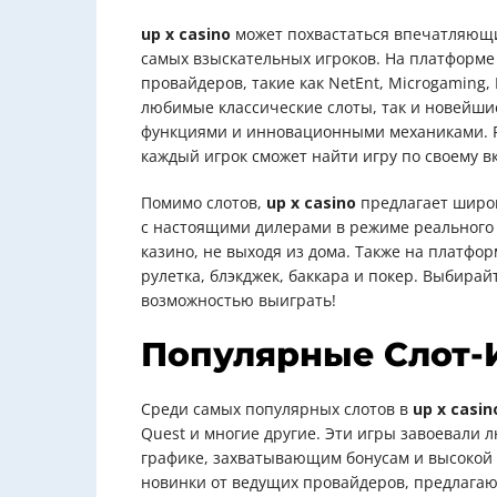
up x casino
может похвастаться впечатляющи
самых взыскательных игроков. На платформе
провайдеров, такие как NetEnt, Microgaming, 
любимые классические слоты, так и новейш
функциями и инновационными механиками. Ра
каждый игрок сможет найти игру по своему вк
Помимо слотов,
up x casino
предлагает широк
с настоящими дилерами в режиме реального 
казино, не выходя из дома. Также на платфо
рулетка, блэкджек, баккара и покер. Выбира
возможностью выиграть!
Популярные Слот-
Среди самых популярных слотов в
up x casin
Quest и многие другие. Эти игры завоевали 
графике, захватывающим бонусам и высокой 
новинки от ведущих провайдеров, предлага