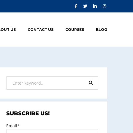
BOUT US
CONTACT US
COURSES
BLOG
SUBSCRIBE US!
Email*