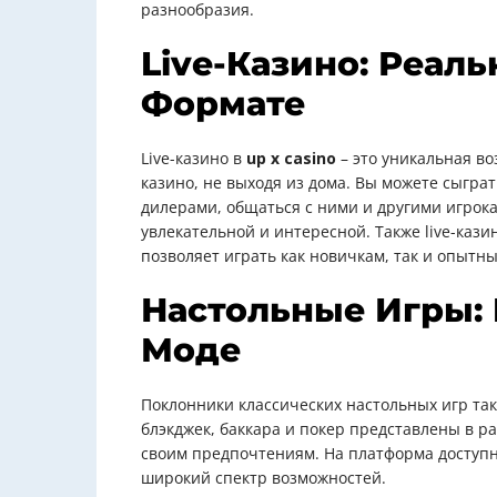
разнообразия.
Live-Казино: Реал
Формате
Live-казино в
up x casino
– это уникальная во
казино, не выходя из дома. Вы можете сыграт
дилерами, общаться с ними и другими игрока
увлекательной и интересной. Также live-кази
позволяет играть как новичкам, так и опытн
Настольные Игры: 
Моде
Поклонники классических настольных игр так
блэкджек, баккара и покер представлены в р
своим предпочтениям. На платформа доступна 
широкий спектр возможностей.