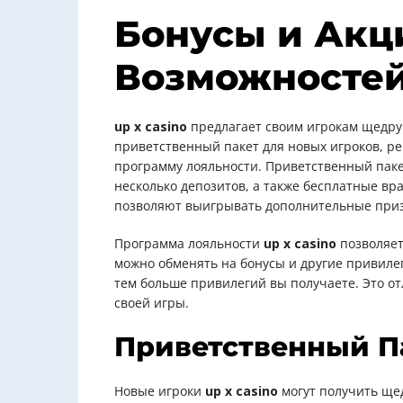
Бонусы и Акц
Возможностей
up x casino
предлагает своим игрокам щедру
приветственный пакет для новых игроков, р
программу лояльности. Приветственный паке
несколько депозитов, а также бесплатные вр
позволяют выигрывать дополнительные призы
Программа лояльности
up x casino
позволяет
можно обменять на бонусы и другие привиле
тем больше привилегий вы получаете. Это о
своей игры.
Приветственный П
Новые игроки
up x casino
могут получить ще