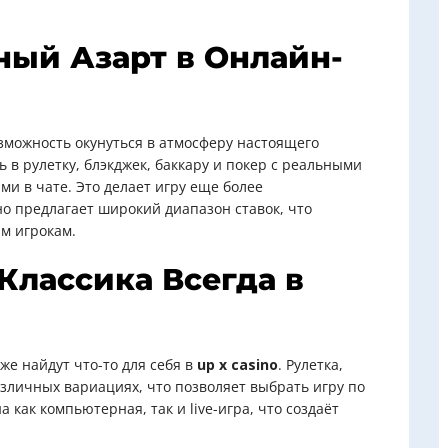
ьный Азарт в Онлайн-
зможность окунуться в атмосферу настоящего
ь в рулетку, блэкджек, баккару и покер с реальными
ми в чате. Это делает игру еще более
но предлагает широкий диапазон ставок, что
ым игрокам.
Классика Всегда в
же найдут что-то для себя в
up x casino
. Рулетка,
азличных вариациях, что позволяет выбрать игру по
как компьютерная, так и live-игра, что создаёт