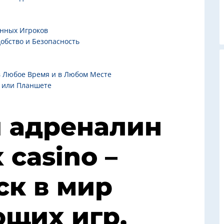
янных Игроков
обство и Безопасность
в Любое Время и в Любом Месте
 или Планшете
й адреналин
 casino –
ск в мир
щих игр,