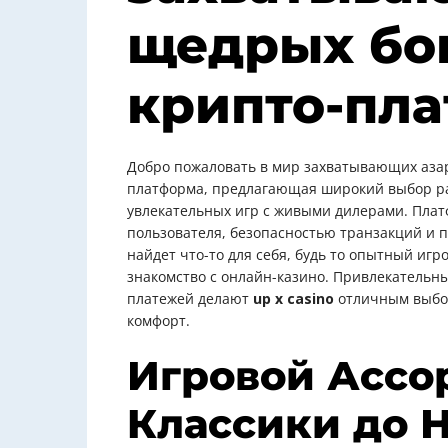
щедрых бо
крипто-пла
Добро пожаловать в мир захватывающих аза
платформа, предлагающая широкий выбор раз
увлекательных игр с живыми дилерами. Плат
пользователя, безопасностью транзакций и 
найдет что-то для себя, будь то опытный иг
знакомство с онлайн-казино. Привлекатель
платежей делают
up x casino
отличным выбор
комфорт.
Игровой Ассо
Классики до 