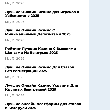
May 15, 2026
Лучшие Онлайн Казино для игроков в
Узбекистане 2025
May 15, 2026
Лучшие Онлайн Казино С
Минимальными Депозитами 2025
May 15, 2026
Рейтинг Лучших Казино С Высокими
Шансами На Выигрыш 2025
May 15, 2026
Лучшие Онлайн Казино Для Ставок
Без Регистрации 2025
May 15, 2026
Лучшие Онлайн Казино Украины Для
Крупных Выигрышей 2025
May 15, 2026
Лучшие онлайн платформы для ставок
в Беларуси 2025