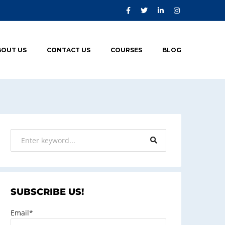
BOUT US
CONTACT US
COURSES
BLOG
SUBSCRIBE US!
Email*