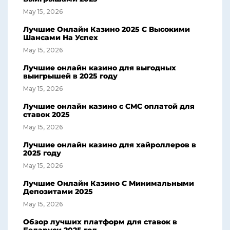
May 15, 2026
Лучшие Онлайн Казино 2025 С Высокими
Шансами На Успех
May 15, 2026
Лучшие онлайн казино для выгодных
выигрышей в 2025 году
May 15, 2026
Лучшие онлайн казино с СМС оплатой для
ставок 2025
May 15, 2026
Лучшие онлайн казино для хайроллеров в
2025 году
May 15, 2026
Лучшие Онлайн Казино С Минимальными
Депозитами 2025
May 15, 2026
Обзор лучших платформ для ставок в