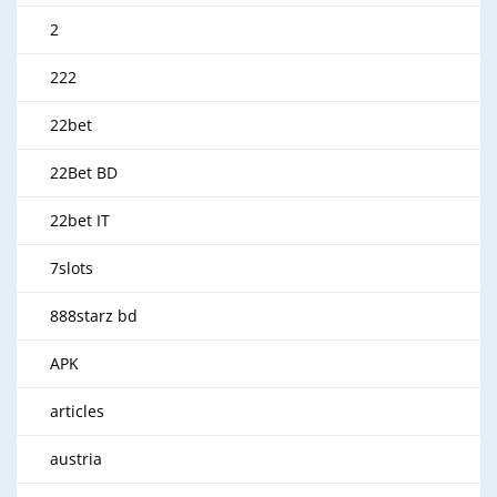
2
222
22bet
22Bet BD
22bet IT
7slots
888starz bd
APK
articles
austria