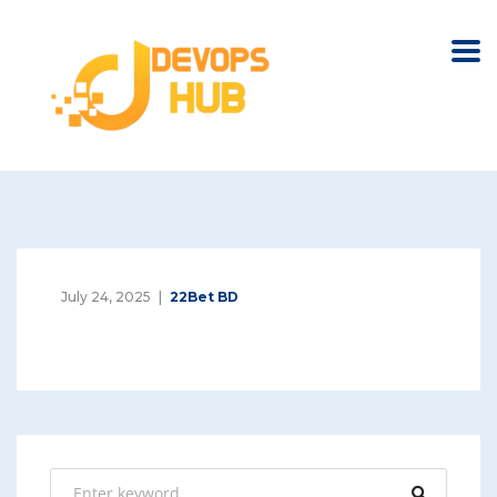
July 24, 2025
22Bet BD