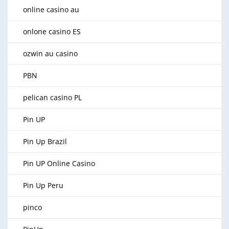
online casino au
onlone casino ES
ozwin au casino
PBN
pelican casino PL
Pin UP
Pin Up Brazil
Pin UP Online Casino
Pin Up Peru
pinco