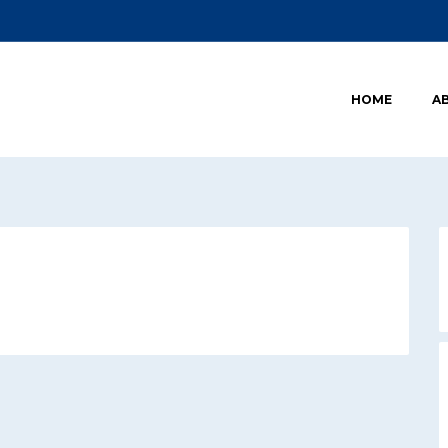
HOME
A