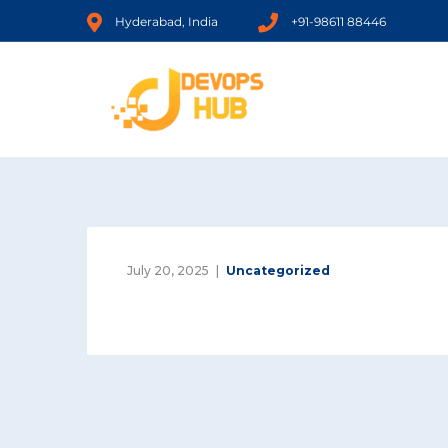
Hyderabad, India
+91-98611 88446
July 20, 2025
Uncategorized