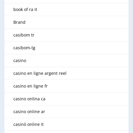
book of ra it
Brand
casibom tr
casibom-tg
casino
casino en ligne argent reel
casino en ligne fr
casino onlina ca
casino online ar
casinò online it