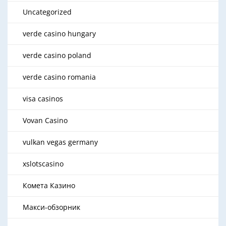
Uncategorized
verde casino hungary
verde casino poland
verde casino romania
visa casinos
Vovan Casino
vulkan vegas germany
xslotscasino
Комета Казино
Макси-обзорник