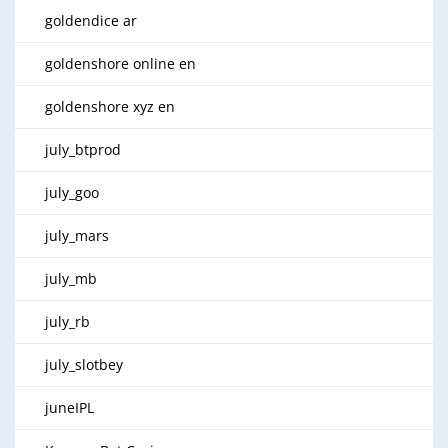
goldendice ar
goldenshore online en
goldenshore xyz en
july_btprod
july_goo
july_mars
july_mb
july_rb
july_slotbey
juneIPL