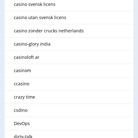
casino svensk licens
casino utan svensk licens
casino zonder crucks netherlands
casino-glory india
casinoloft ar
casinom
ccasino
crazy time
csdino
DevOps
dirty-talk