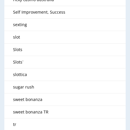
Self Improvement, Success
sexting
slot
Slots
Slots`
slottica
sugar rush
sweet bonanza
sweet bonanza TR
tr