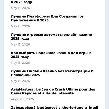
в 2025 году
May 15, 2026
Лучшие Платформы Для Создания Ios
Приложений В 2025
May 15, 2026
Лучшие игровые автоматы онлайн казино
2025 года
May 15, 2026
Как выбрать надежное казино для игры в
2025 году
May 15, 2026
Лучшие Онлайн Казино Без Регистрации И
Вложений 2025
May 15, 2026
AviaMasters : Le Jeu de Crash Ultime pour des
Gains Rapides et à Haute Intensité
August 6, 2026
Zabezpečená_budúcnosť_s_thorfortune_a_inteli