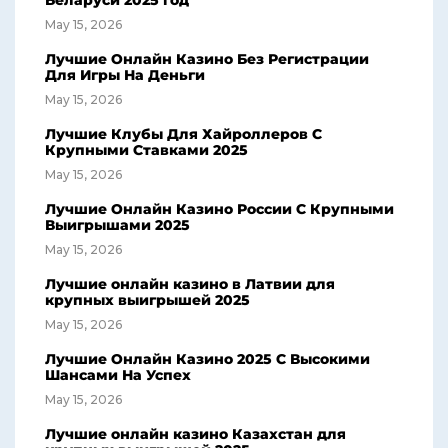
Беларуси 2025 год
May 15, 2026
Лучшие Онлайн Казино Без Регистрации
Для Игры На Деньги
May 15, 2026
Лучшие Клубы Для Хайроллеров С
Крупными Ставками 2025
May 15, 2026
Лучшие Онлайн Казино России С Крупными
Выигрышами 2025
May 15, 2026
Лучшие онлайн казино в Латвии для
крупных выигрышей 2025
May 15, 2026
Лучшие Онлайн Казино 2025 С Высокими
Шансами На Успех
May 15, 2026
Лучшие онлайн казино Казахстан для