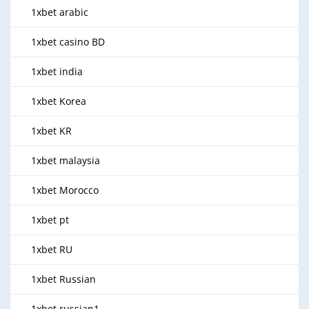
1xbet arabic
1xbet casino BD
1xbet india
1xbet Korea
1xbet KR
1xbet malaysia
1xbet Morocco
1xbet pt
1xbet RU
1xbet Russian
1xbet russian1