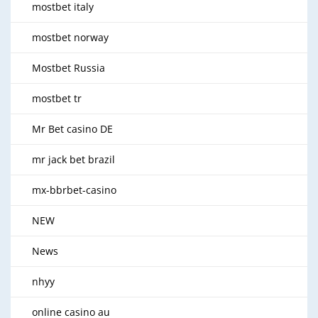
mostbet italy
mostbet norway
Mostbet Russia
mostbet tr
Mr Bet casino DE
mr jack bet brazil
mx-bbrbet-casino
NEW
News
nhyy
online casino au