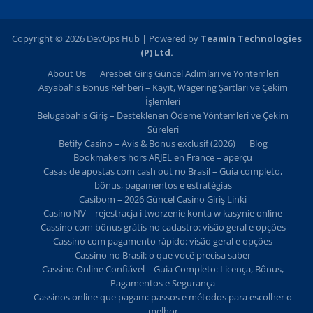
Copyright ©
2026
DevOps Hub | Powered by
TeamIn Technologies
(P) Ltd.
About Us
Aresbet Giriş Güncel Adımları ve Yöntemleri
Asyabahis Bonus Rehberi – Kayıt, Wagering Şartları ve Çekim
İşlemleri
Belugabahis Giriş – Desteklenen Ödeme Yöntemleri ve Çekim
Süreleri
Betify Casino – Avis & Bonus exclusif (2026)
Blog
Bookmakers hors ARJEL en France – aperçu
Casas de apostas com cash out no Brasil – Guia completo,
bônus, pagamentos e estratégias
Casibom – 2026 Güncel Casino Giriş Linki
Casino NV – rejestracja i tworzenie konta w kasynie online
Cassino com bônus grátis no cadastro: visão geral e opções
Cassino com pagamento rápido: visão geral e opções
Cassino no Brasil: o que você precisa saber
Cassino Online Confiável – Guia Completo: Licença, Bônus,
Pagamentos e Segurança
Cassinos online que pagam: passos e métodos para escolher o
melhor