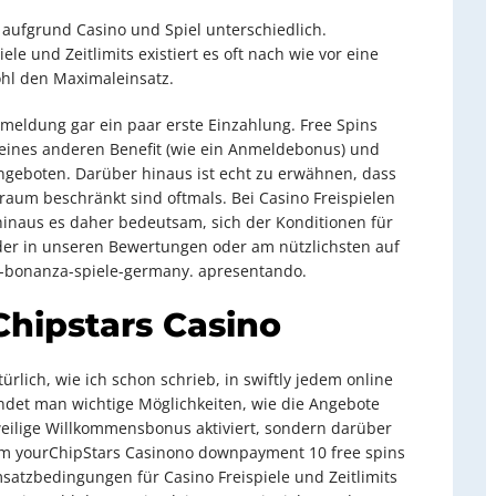
 aufgrund Casino und Spiel unterschiedlich.
e und Zeitlimits existiert es oft nach wie vor eine
ohl den Maximaleinsatz.
meldung gar ein paar erste Einzahlung. Free Spins
 eines anderen Benefit (wie ein Anmeldebonus) und
angeboten. Darüber hinaus ist echt zu erwähnen, dass
raum beschränkt sind oftmals. Bei Casino Freispielen
hinaus es daher bedeutsam, sich der Konditionen für
weder in unseren Bewertungen oder am nützlichsten auf
 -bonanza-spiele-germany. apresentando.
Chipstars Casino
ürlich, wie ich schon schrieb, in swiftly jedem online
indet man wichtige Möglichkeiten, wie die Angebote
eilige Willkommensbonus aktiviert, sondern darüber
aim yourChipStars Casinono downpayment 10 free spins
satzbedingungen für Casino Freispiele und Zeitlimits