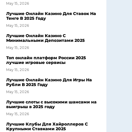
May 15, 2026
Лучшие Онлайн Казино Для Ставок На
Тенге В 2025 Году
May 15, 2026
Лучшие Онлайн Казино С
Минимальными Депозитами 2025
May 15, 2026
Топ онлайн платформ России 2025
лучшие игровые сервисы
May 15, 2026
Лучшие Онлайн Казино Для Игры На
Рубли В 2025 Году
May 15, 2026
Лучшие слоты с высокими шансами на
выигрыш в 2025 году
May 15, 2026
Лучшие Клубы Для Хайроллеров С
Крупными Ставками 2025