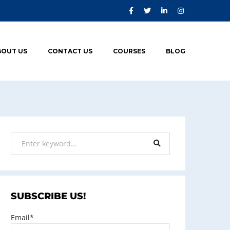
BOUT US
CONTACT US
COURSES
BLOG
SUBSCRIBE US!
Email*