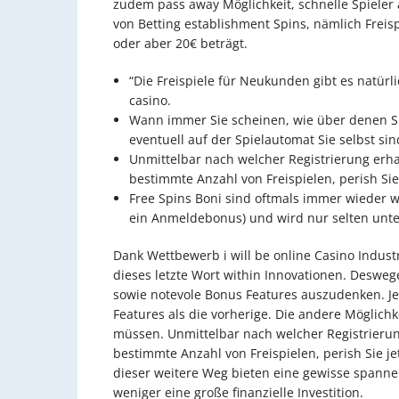
zudem pass away Möglichkeit, schnelle Spieler 
von Betting establishment Spins, nämlich Freis
oder aber 20€ beträgt.
“Die Freispiele für Neukunden gibt es natürli
casino.
Wann immer Sie scheinen, wie über denen Sie
eventuell auf der Spielautomat Sie selbst si
Unmittelbar nach welcher Registrierung erha
bestimmte Anzahl von Freispielen, perish Sie
Free Spins Boni sind oftmals immer wieder w
ein Anmeldebonus) und wird nur selten unte
Dank Wettbewerb i will be online Casino Indus
dieses letzte Wort within Innovationen. Deswe
sowie notevole Bonus Features auszudenken. Je
Features als die vorherige. Die andere Möglichke
müssen. Unmittelbar nach welcher Registrierung
bestimmte Anzahl von Freispielen, perish Sie j
dieser weitere Weg bieten eine gewisse spanne
weniger eine große finanzielle Investition.