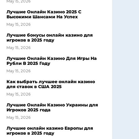
May 15, 2026
Лучшие Онлайн Казино 2025 С
Высокими Шансами На Успех
May 15, 2026
Лучшие бонусы онлайн казино для
игроков в 2025 году
May 15, 2026
Лучшие Онлайн Казино Для Игры На
Рубли В 2025 Году
May 15, 2026
Как выбрать лучшее онлайн казино
для ставок в США 2025
May 15, 2026
Лучшие Онлайн Казино Украины для
Игроков 2025 года
May 15, 2026
Лучшие онлайн казино Европы для
игроков в 2025 году