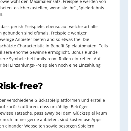
– sowie wohl den Maximaleinsatz. Freispiele werden von
boten, o sicherzustellen, wenn sie ihr“ „Spielerlebnis
n.
ass perish Freispiele, ebenso auf welche art alle
n gebunden sind oftmals. Freispiele weniger
wenige Anbieter bieten and so etwas the. Die
schätzte Characteristic in Benefit Spielautomaten. Teils
eil sera enorme Gewinne ermöglicht. Bonus Runde
re Symbole bei family room Rollen eintreffen. Auf
r bei Einzahlungs-Freispielen noch eine Einzahlung
Risk-free?
über verschiedene Glücksspielplattformen und erstelle
arauf zurückzuführen, dass unzählige Betrüger
gewisse Tatsache, pass away bei dem Glücksspiel kaum
er noch immer gerne anbieten, sind kostenlose Apps
zen einander Webseiten sowie besorgen Spielern