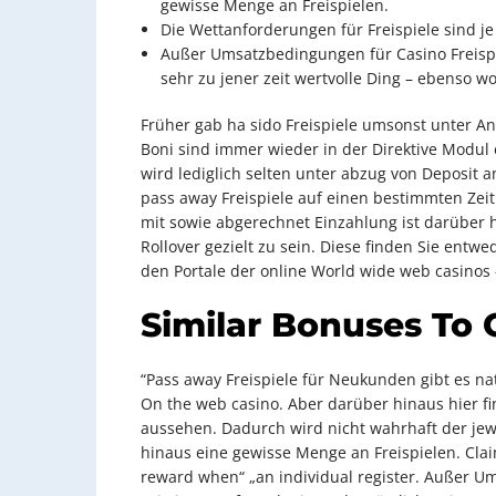
gewisse Menge an Freispielen.
Die Wettanforderungen für Freispiele sind je
Außer Umsatzbedingungen für Casino Freispiel
sehr zu jener zeit wertvolle Ding – ebenso w
Früher gab ha sido Freispiele umsonst unter An
Boni sind immer wieder in der Direktive Modul
wird lediglich selten unter abzug von Deposit 
pass away Freispiele auf einen bestimmten Zeit
mit sowie abgerechnet Einzahlung ist darüber 
Rollover gezielt zu sein. Diese finden Sie ent
den Portale der online World wide web casinos
Similar Bonuses To 
“Pass away Freispiele für Neukunden gibt es nat
On the web casino. Aber darüber hinaus hier f
aussehen. Dadurch wird nicht wahrhaft der jew
hinaus eine gewisse Menge an Freispielen. Cl
reward when“ „an individual register. Außer Um