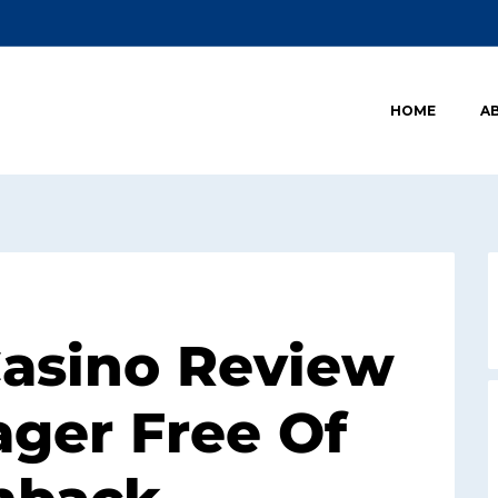
HOME
A
Casino Review
ger Free Of