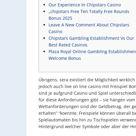
Our Experience In Chipstars Casino
„chipstars Free Ten Totally Free Rounds
Bonus 2025
Leave A New Comment About Chipstars
Casino
Chipstars Gambling Establishment Vs Our
Best Rated Casinos
Plaza Royal Online Gambling Establishmen
Welcome Bonus
Übrigens, sera existiert die Möglichkeit wirkli
jedoch auch live on line casino mit Freispiel B
sind je aufgrund Casino und Spiel unterschiedli
für diese Anforderungen gibt – sie hängen vom 
Wettanforderungen sind der Geldbetrag, der ge
erhalten” “koennte. Freispiele können überall b
Spielautomaten bis hin zu Tischspielen verwen
Hintergrund welcher Symbole oder aber der Hin