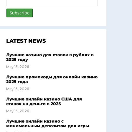
LATEST NEWS
Лучшие казино для ставок в рублях в
2025 году
May 15, 2026
Лучшие промокоды для онлайн казино
2025 года
May 15, 2026
Лучшие онлайн казино США для
ставок на деньги в 2025
May 15, 2026
Лучшие онлайн казино с
минимальным депозитом для игры