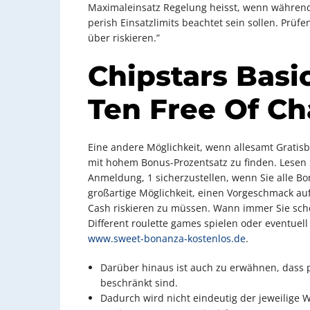
Maximaleinsatz Regelung heisst, wenn währen
perish Einsatzlimits beachtet sein sollen. Prüf
über riskieren.”
Chipstars Basi
Ten Free Of C
Eine andere Möglichkeit, wenn allesamt Gratisb
mit hohem Bonus-Prozentsatz zu finden. Lesen
Anmeldung, 1 sicherzustellen, wenn Sie alle Bo
großartige Möglichkeit, einen Vorgeschmack au
Cash riskieren zu müssen. Wann immer Sie sche
Different roulette games spielen oder eventuell
www.sweet-bonanza-kostenlos.de
.
Darüber hinaus ist auch zu erwähnen, dass 
beschränkt sind.
Dadurch wird nicht eindeutig der jeweilige 