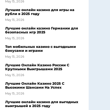
May 15, 2026
Лучшие онлайн казино для игры на
рубли в 2025 году
May 15, 2026
Лучшие онлайн казино Германии для
безопасных игр 2025
May 15, 2026
Топ мобильных казино с выгодными
бонусами и играми
May 15, 2026
Лучшие Онлайн Казино России С
Крупными Выигрышами 2025
May 15, 2026
Лучшие Онлайн Казино 2025 С
Высокими Шансами На Успех
May 15, 2026
Лучшие онлайн казино для выгодных
выигрышей в 2025 году