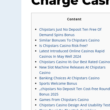
Charge Cas
Content
Chipstars Just No Deposit Ten Free Of
Demand Spins Bonus
Similar Bonuses To Chipstars Casino
Is Chipstars Casino Risk-free?
Latest Introduced Online Casinos Rapid
Casinos In May Well 2024
Chipstars Casino Vs Our Best Rated Casino
New Slot Machine Releases At Chipstars
Casino
Banking Choices At Chipstars Casino
Sports Welcome Bonus
„chipstars No Deposit Ten Cost-free Round
Bonus 2025
Games From Chipstars Casino
Chipstars Casino Design And Usability Test