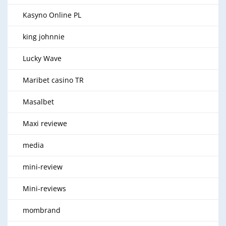
Kasyno Online PL
king johnnie
Lucky Wave
Maribet casino TR
Masalbet
Maxi reviewe
media
mini-review
Mini-reviews
mombrand