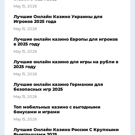
May 15, 2026
Лучшие Онлайн Казино Украины для
Игроков 2025 года
May 15, 2026
Лучшие онлайн казино Европы для игроков
в 2025 году
May 15, 2026
Лучшие онлайн казино для игры на рубли в
2025 году
May 15, 2026
Лучшие онлайн казино Германии для
безопасных игр 2025
May 15, 2026
Топ мобильных казино с выгодными
бонусами и играми
May 15, 2026
Лучшие Онлайн Казино России С Крупными
Выигрышами 2025