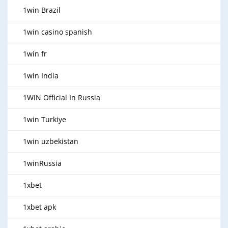
1win Brazil
1win casino spanish
1win fr
1win India
1WIN Official In Russia
1win Turkiye
1win uzbekistan
1winRussia
1xbet
1xbet apk