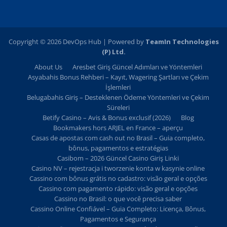
Copyright ©
2026
DevOps Hub | Powered by
TeamIn Technologies
(P) Ltd.
About Us
Aresbet Giriş Güncel Adımları ve Yöntemleri
Asyabahis Bonus Rehberi – Kayıt, Wagering Şartları ve Çekim
İşlemleri
Belugabahis Giriş – Desteklenen Ödeme Yöntemleri ve Çekim
Süreleri
Betify Casino – Avis & Bonus exclusif (2026)
Blog
Bookmakers hors ARJEL en France – aperçu
Casas de apostas com cash out no Brasil – Guia completo,
bônus, pagamentos e estratégias
Casibom – 2026 Güncel Casino Giriş Linki
Casino NV – rejestracja i tworzenie konta w kasynie online
Cassino com bônus grátis no cadastro: visão geral e opções
Cassino com pagamento rápido: visão geral e opções
Cassino no Brasil: o que você precisa saber
Cassino Online Confiável – Guia Completo: Licença, Bônus,
Pagamentos e Segurança