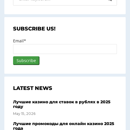
SUBSCRIBE US!
Email*
LATEST NEWS
Лучшие казино для ставок в рублях в 2025
году
May 15, 2026
Лучшие промокоды для онлайн казино 2025
года