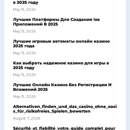
в 2025 году
May 15, 2026
Лучшие Платформы Для Создания Ios
Приложений В 2025
May 15, 2026
Лучшие игровые автоматы онлайн казино
2025 года
May 15, 2026
Как выбрать надежное казино для игры в
2025 году
May 15, 2026
Лучшие Онлайн Казино Без Регистрации И
Вложений 2025
May 15, 2026
Alternativen_finden_und_das_casino_ohne_oasi
s_für_risikofreies_Spielen_bewerten
August 7, 2026
Sécurité_et_fiabilité_votre_guide_complet_pour