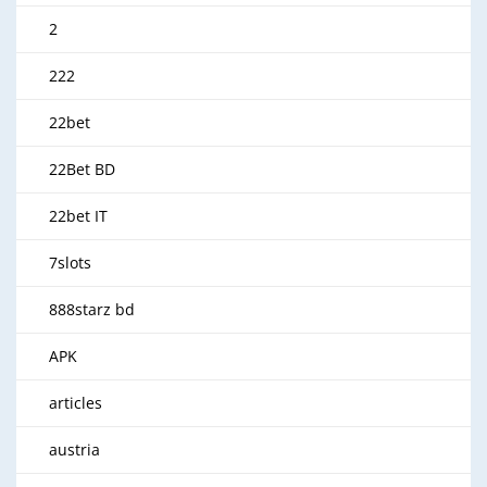
2
222
22bet
22Bet BD
22bet IT
7slots
888starz bd
APK
articles
austria