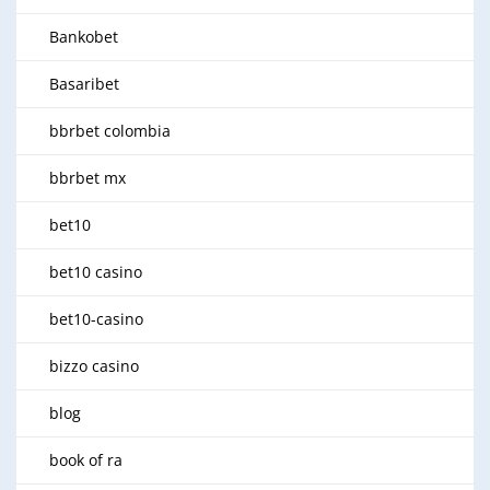
Bankobet
Basaribet
bbrbet colombia
bbrbet mx
bet10
bet10 casino
bet10-casino
bizzo casino
blog
book of ra