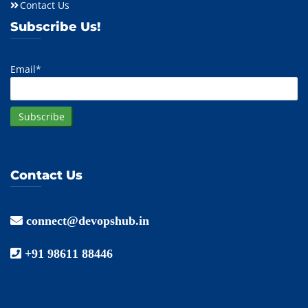
Contact Us
Subscribe Us!
Email*
Contact Us
connect@devopshub.in
+91 98611 88446