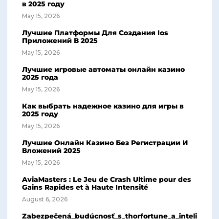
в 2025 году
May 15, 2026
Лучшие Платформы Для Создания Ios
Приложений В 2025
May 15, 2026
Лучшие игровые автоматы онлайн казино
2025 года
May 15, 2026
Как выбрать надежное казино для игры в
2025 году
May 15, 2026
Лучшие Онлайн Казино Без Регистрации И
Вложений 2025
May 15, 2026
AviaMasters : Le Jeu de Crash Ultime pour des
Gains Rapides et à Haute Intensité
August 6, 2026
Zabezpečená_budúcnosť_s_thorfortune_a_inteli