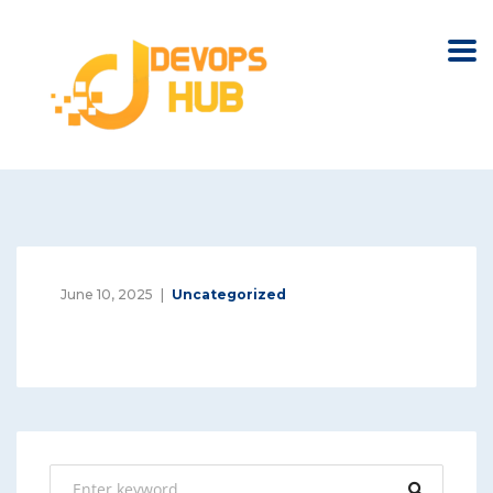
June 10, 2025
Uncategorized