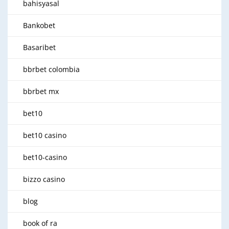
bahisyasal
Bankobet
Basaribet
bbrbet colombia
bbrbet mx
bet10
bet10 casino
bet10-casino
bizzo casino
blog
book of ra