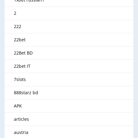
2
222
22bet
22Bet BD
22bet IT
7slots
888starz bd
APK
articles
austria