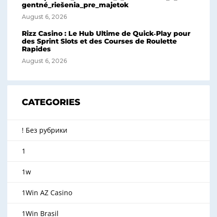
gentné_riešenia_pre_majetok
August 6, 2026
Rizz Casino : Le Hub Ultime de Quick‑Play pour
des Sprint Slots et des Courses de Roulette
Rapides
August 6, 2026
CATEGORIES
! Без рубрики
1
1w
1Win AZ Casino
1Win Brasil