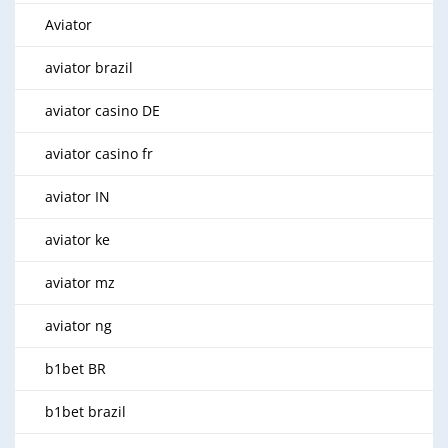
Aviator
aviator brazil
aviator casino DE
aviator casino fr
aviator IN
aviator ke
aviator mz
aviator ng
b1bet BR
b1bet brazil