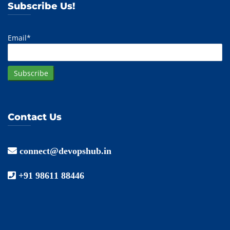
Subscribe Us!
Email*
Contact Us
connect@devopshub.in
+91 98611 88446