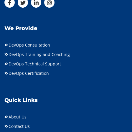
We Provide
DevOps Consultation
DevOps Training and Coaching
DevOps Technical Support
DevOps Certification
Quick Links
About Us
Contact Us