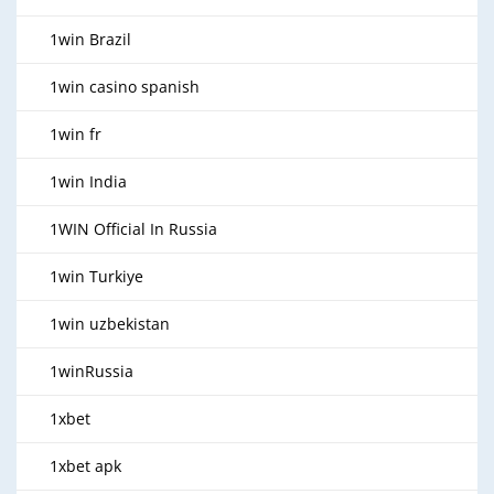
1win Brazil
1win casino spanish
1win fr
1win India
1WIN Official In Russia
1win Turkiye
1win uzbekistan
1winRussia
1xbet
1xbet apk