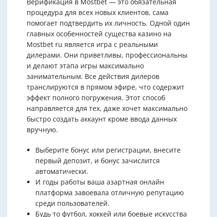
Верификация в Mostbet — это обязательная
процедура для всех новых клиентов, сама
помогает подтвердить их личность. Одной один
главных особенностей существа казино на
Mostbet ru является игра с реальными
дилерами. Они приветливы, профессиональны
и делают этапа игры максимально
занимательным. Все действия дилеров
транслируются в прямом эфире, что содержит
эффект полного погружения. Этот способ
направляется для тех, даже хочет максимально
быстро создать аккаунт кроме ввода данных
вручную.
Выберите бонус или регистрации, внесите
первый депозит, и бонус зачислится
автоматически.
И годы работы ваша азартная онлайн
платформа завоевала отличную репутацию
среди пользователей.
Будь то футбол, хоккей или боевые искусства