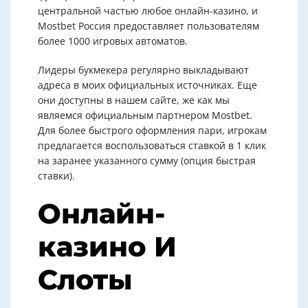
центральной частью любое онлайн-казино, и
Mostbet Россия предоставляет пользователям
более 1000 игровых автоматов.
Лидеры букмекера регулярно выкладывают
адреса в моих официальных источниках. Еще
они доступны в нашем сайте, же как мы
являемся официальным партнером Mostbet.
Для более быстрого оформления пари, игрокам
предлагается воспользоваться ставкой в 1 клик
на заранее указанного сумму (опция быстрая
ставки).
Онлайн-
казино И
Слоты