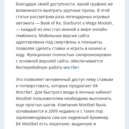
благодаря своей доступности, яркой графике же
возможности выиграть крупные призы. В этой
статье рассмотрим раза легендарных игровых
автомата — Book of Ra, Starburst а Mega Moolah,
— каждый из они стал иконой а мире онлайн-
гемблинга. Мобильная версия сайта
адаптирована под смартфоны а планшеты,
позволяя сделать ставки и играть в казино и
ходу. Функционал полностью синхронизирован
с основной версией сайта, обеспечивается
бесперебойную работу
мостбет
.
Это позволяет мгновенный доступ нему ставкам
и потворстовать, которые предлагает БК
Мостбет. Для быстрого входа в личные кабинет
Mostbet пользователям необходимо выполнить
еще простых шагов. Компания Mostbet была
основывается в 2009 недавно и с таких пор
зарекомендовала сам как надежный букмекер.
БК Mostbet есть лицензию, выданную в