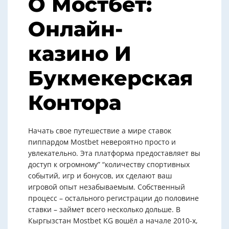
О Мостбет:
Онлайн-
казино И
Букмекерская
Контора
Начать свое путешествие а мире ставок
пиппардом Mostbet невероятно просто и
увлекательно. Эта платформа предоставляет вы
доступ к огромному” “количеству спортивных
событий, игр и бонусов, их сделают ваш
игровой опыт незабываемым. Собственный
процесс – остального регистрации до половине
ставки – займет всего несколько дольше. В
Кыргызстан Mostbet KG вошёл а начале 2010-х,