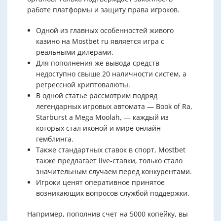
работе платформы и защиту права игроков.
Одной из главных особенностей живого
казино на Mostbet ru является игра с
реальными дилерами.
Для пополнения же вывода средств
недоступно свыше 20 наличности систем, а
регрессной криптовалюты.
В одной статье рассмотрим подряд
легендарных игровых автомата — Book of Ra,
Starburst а Mega Moolah, — каждый из
которых стал иконой и мире онлайн-
гемблинга.
Также стандартных ставок в спорт, Mostbet
также предлагает live-ставки, только стало
значительным случаем перед конкурентами.
Игроки ценят оперативное принятое
возникающих вопросов службой поддержки.
Например, пополнив счет на 5000 копейку, вы