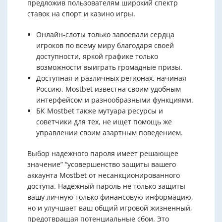
предложив пользователям широкий спектр
ставок на спорт и казино игры.
Онлайн-слоты только завоевали сердца
игроков по всему миру благодаря своей
доступности, яркой графике только
возможности выиграть громадные призы.
Доступная и различных регионах, начиная
Россию, Mostbet известна своим удобным
интерфейсом и разнообразными функциями.
БК Mostbet также мутуара ресурсы и
советчики для тех, не ищет помощь же
управлении своим азартным поведением.
Выбор надежного пароля имеет решающее
значение” “усовершенство защиты вашего
аккаунта Mostbet от несанкционированного
доступа. Надежный пароль не только защиты
вашу личную только финансовую информацию,
но и улучшает ваш общий игровой жизненный,
предотвращая потенциальные сбои. Это