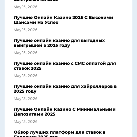
May 15, 2026
Лучшие Онлайн Казино 2025 С Высокими
Шансами На Успех
May 15, 2026
Лучшие онлайн казино для выгодных
выигрышей в 2025 году
May 15, 2026
Лучшие онлайн казино с СМС оплатой для
ставок 2025
May 15, 2026
Лучшие онлайн казино для хайроллеров в
2025 году
May 15, 2026
Лучшие Онлайн Казино С Минимальными
Депозитами 2025
May 15, 2026
Обзор лучших платформ для ставок в