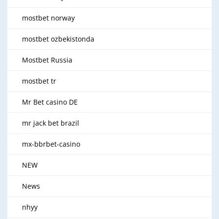
mostbet norway
mostbet ozbekistonda
Mostbet Russia
mostbet tr
Mr Bet casino DE
mr jack bet brazil
mx-bbrbet-casino
NEW
News
nhyy