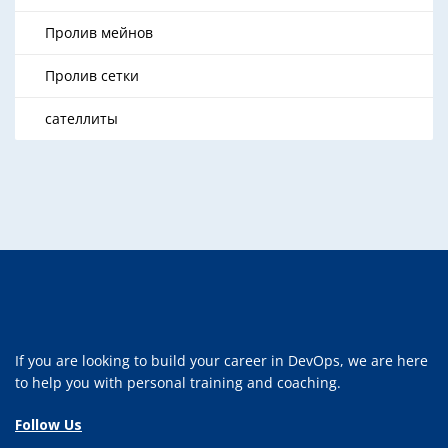
Пролив мейнов
Пролив сетки
сателлиты
If you are looking to build your career in DevOps, we are here
to help you with personal training and coaching.
Follow Us