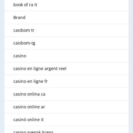
book of ra it
Brand
casibom tr
casibom-tg
casino
casino en ligne argent reel
casino en ligne fr
casino onlina ca
casino online ar
casinò online it
casino svensk licens