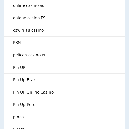
online casino au
onlone casino ES
ozwin au casino
PBN
pelican casino PL
Pin UP
Pin Up Brazil
Pin UP Online Casino
Pin Up Peru
pinco