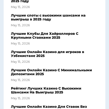
2025 Году
May 15, 2026
Лучшие слоты с высокими шансами на
выигрыш в 2025 году
May 15, 2026
Лучшие Клубы Для Хайроллеров С
Крупными Ставками 2025
May 15, 2026
Лучшие Онлайн Казино для игроков в
Узбекистане 2025
May 15, 2026
Лучшие Онлайн Казино С Минимальными
Депозитами 2025
May 15, 2026
Рейтинг Лучших Казино С Высокими
Шансами На Выигрыш 2025
May 15, 2026
Лучшие Онлайн Казино Для Ставок Без