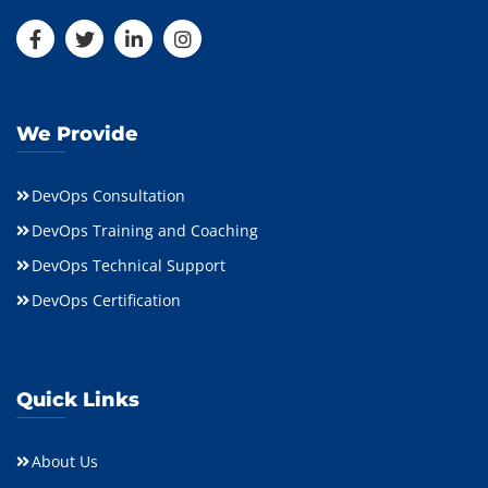
We Provide
DevOps Consultation
DevOps Training and Coaching
DevOps Technical Support
DevOps Certification
Quick Links
About Us