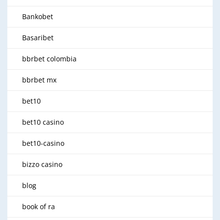
Bankobet
Basaribet
bbrbet colombia
bbrbet mx
bet10
bet10 casino
bet10-casino
bizzo casino
blog
book of ra