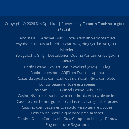
Copyright ©
2026
DevOps Hub | Powered by
TeamIn Technologies
(P) Ltd.
About Us
Aresbet Giriş Güncel Adımları ve Yöntemleri
Asyabahis Bonus Rehberi – Kayıt, Wagering Şartları ve Çekim
İşlemleri
Belugabahis Giriş – Desteklenen Ödeme Yöntemleri ve Çekim
Süreleri
Betify Casino – Avis & Bonus exclusif (2026)
Blog
Bookmakers hors ARJEL en France – aperçu
Casas de apostas com cash out no Brasil – Guia completo,
bônus, pagamentos e estratégias
Casibom – 2026 Güncel Casino Giriş Linki
Casino NV – rejestracja i tworzenie konta w kasynie online
Cassino com bônus grátis no cadastro: visão geral e opções
Cassino com pagamento rápido: visão geral e opções
Cassino no Brasil: o que você precisa saber
Cassino Online Confiável – Guia Completo: Licença, Bônus,
Pagamentos e Segurança