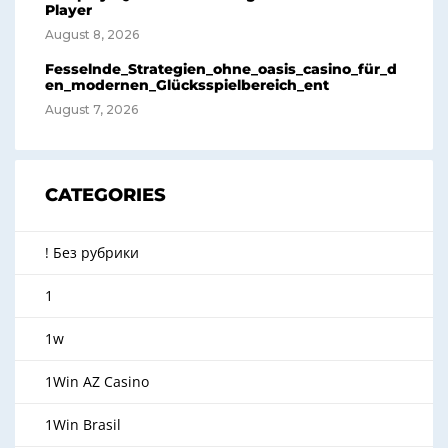
Player
August 8, 2026
Fesselnde_Strategien_ohne_oasis_casino_für_d
en_modernen_Glücksspielbereich_ent
August 7, 2026
CATEGORIES
! Без рубрики
1
1w
1Win AZ Casino
1Win Brasil