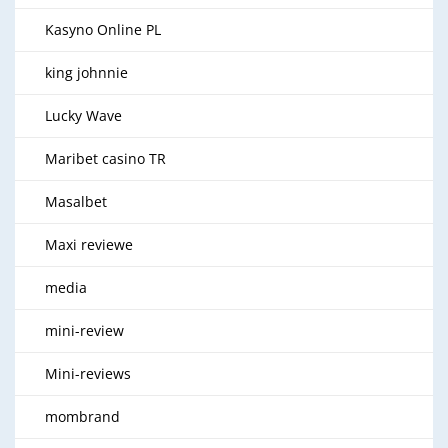
Kasyno Online PL
king johnnie
Lucky Wave
Maribet casino TR
Masalbet
Maxi reviewe
media
mini-review
Mini-reviews
mombrand