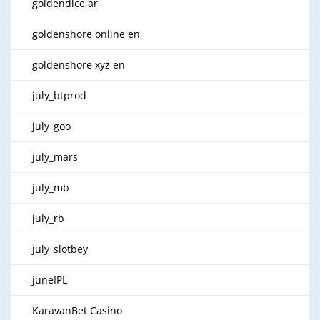
goldendice ar
goldenshore online en
goldenshore xyz en
july_btprod
july_goo
july_mars
july_mb
july_rb
july_slotbey
juneIPL
KaravanBet Casino