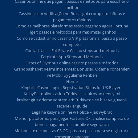
Cassinos online que pagam: passos e métodos para escolher o
melhor
Cassinos sem verificação no Brasil: guia completo, bônus e
pagamentos rápidos
Como as melhores plataformas estão pagando agora Fortune
Tiger: passos e métodos para maximizar ganhos
Como se cadastrar no cassino VIP plataforma: passo a passo
completo
Contact Us
Fat Pirate Casino steps and methods
Fatpirate App Steps and Methods
Gates of Olympus online casino: passos e métodos
Grandpashabet Resmi İncelemesi: Bonuslar, Ödeme Yöntemleri
ve Mobil Uygulama Rehberi
Home
Kinghills Casino Login: Registration Steps for UK Players
KolayBet online casino Türkiye – canlı oyun deneyimi
kralbet giris ödeme yöntemleri: Türkiye’de en hızlı ve güvenli
seçenekler guide
Legalne kasyna online w Polsce – jak wybrać
Melhor plataforma para jogar Fortune Ox: análise completa de
bônus, pagamentos, mobile e segurança
Melhor site de apostas CS GO: passo a passo para se registrar e
começar a apostar