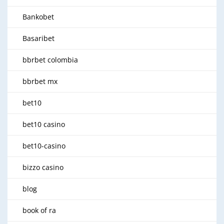
Bankobet
Basaribet
bbrbet colombia
bbrbet mx
bet10
bet10 casino
bet10-casino
bizzo casino
blog
book of ra