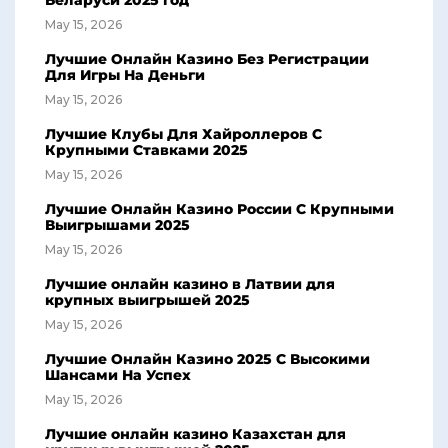
Беларуси 2025 год
May 15, 2026
Лучшие Онлайн Казино Без Регистрации
Для Игры На Деньги
May 15, 2026
Лучшие Клубы Для Хайроллеров С
Крупными Ставками 2025
May 15, 2026
Лучшие Онлайн Казино России С Крупными
Выигрышами 2025
May 15, 2026
Лучшие онлайн казино в Латвии для
крупных выигрышей 2025
May 15, 2026
Лучшие Онлайн Казино 2025 С Высокими
Шансами На Успех
May 15, 2026
Лучшие онлайн казино Казахстан для