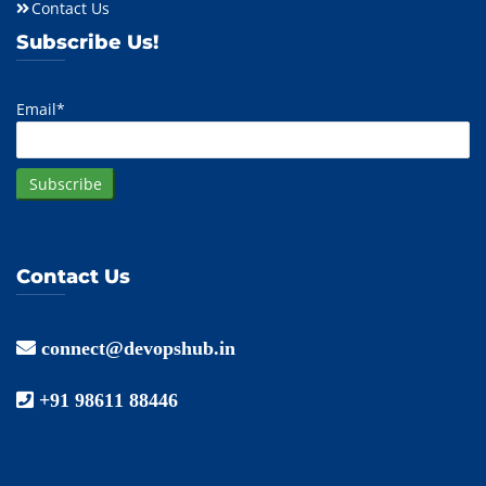
Contact Us
Subscribe Us!
Email*
Contact Us
connect@devopshub.in
+91 98611 88446