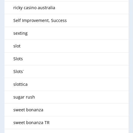
ricky casino australia
Self Improvement, Success
sexting
slot
Slots
Slots`
slottica
sugar rush
sweet bonanza
sweet bonanza TR