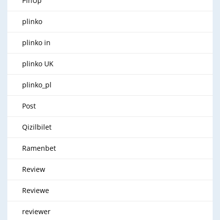
PinUp
plinko
plinko in
plinko UK
plinko_pl
Post
Qizilbilet
Ramenbet
Review
Reviewe
reviewer