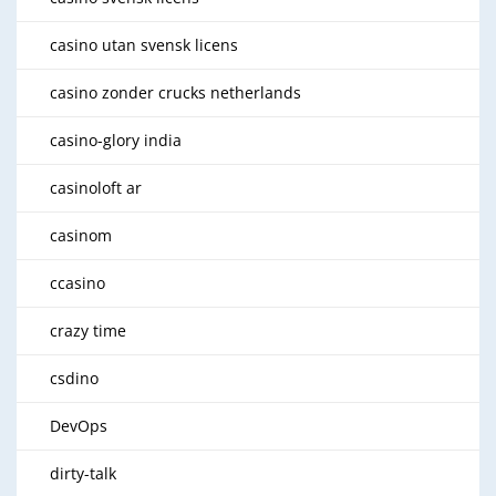
casino utan svensk licens
casino zonder crucks netherlands
casino-glory india
casinoloft ar
casinom
ccasino
crazy time
csdino
DevOps
dirty-talk