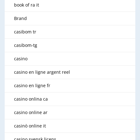
book of ra it
Brand
casibom tr
casibom-tg
casino
casino en ligne argent reel
casino en ligne fr
casino onlina ca
casino online ar
casinò online it
casino svensk licens