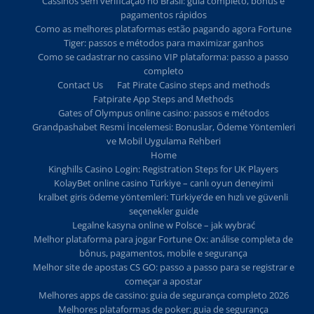
Cassinos sem verificação no Brasil: guia completo, bônus e
pagamentos rápidos
Como as melhores plataformas estão pagando agora Fortune
Tiger: passos e métodos para maximizar ganhos
Como se cadastrar no cassino VIP plataforma: passo a passo
completo
Contact Us
Fat Pirate Casino steps and methods
Fatpirate App Steps and Methods
Gates of Olympus online casino: passos e métodos
Grandpashabet Resmi İncelemesi: Bonuslar, Ödeme Yöntemleri
ve Mobil Uygulama Rehberi
Home
Kinghills Casino Login: Registration Steps for UK Players
KolayBet online casino Türkiye – canlı oyun deneyimi
kralbet giris ödeme yöntemleri: Türkiye’de en hızlı ve güvenli
seçenekler guide
Legalne kasyna online w Polsce – jak wybrać
Melhor plataforma para jogar Fortune Ox: análise completa de
bônus, pagamentos, mobile e segurança
Melhor site de apostas CS GO: passo a passo para se registrar e
começar a apostar
Melhores apps de cassino: guia de segurança completo 2026
Melhores plataformas de poker: guia de segurança