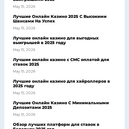
May 15, 2026
Лучшие Онлайн Казино 2025 С Высокими
Шансами На Успех
May 15, 2026
Лучшие онлайн казино для выгодных
выигрышей в 2025 году
May 15, 2026
Лучшие онлайн казино с СМС оплатой для
ставок 2025
May 15, 2026
Лучшие онлайн казино для хайроллеров в
2025 году
May 15, 2026
Лучшие Онлайн Казино С Минимальными
Депозитами 2025
May 15, 2026
Обзор лучших платформ для ставок в