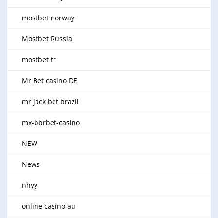
mostbet norway
Mostbet Russia
mostbet tr
Mr Bet casino DE
mr jack bet brazil
mx-bbrbet-casino
NEW
News
nhyy
online casino au