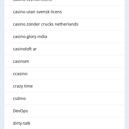
casino utan svensk licens
casino zonder crucks netherlands
casino-glory india
casinoloft ar
casinom
ccasino
crazy time
csdino
DevOps
dirty-talk