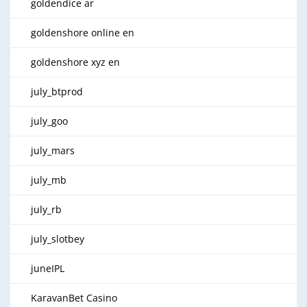
goldendice ar
goldenshore online en
goldenshore xyz en
july_btprod
july_goo
july_mars
july_mb
july_rb
july_slotbey
juneIPL
KaravanBet Casino