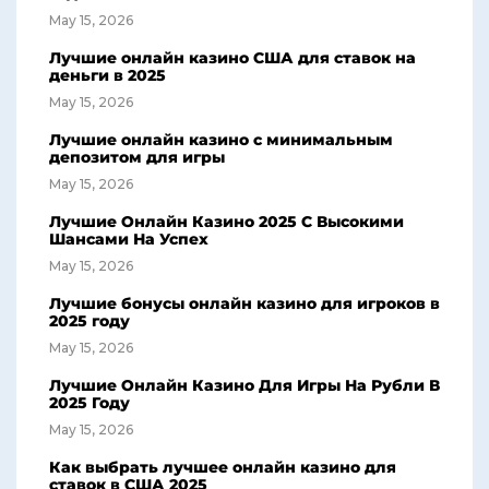
May 15, 2026
Лучшие онлайн казино США для ставок на
деньги в 2025
May 15, 2026
Лучшие онлайн казино с минимальным
депозитом для игры
May 15, 2026
Лучшие Онлайн Казино 2025 С Высокими
Шансами На Успех
May 15, 2026
Лучшие бонусы онлайн казино для игроков в
2025 году
May 15, 2026
Лучшие Онлайн Казино Для Игры На Рубли В
2025 Году
May 15, 2026
Как выбрать лучшее онлайн казино для
ставок в США 2025