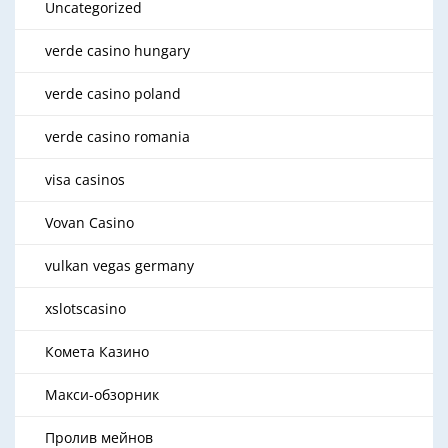
Uncategorized
verde casino hungary
verde casino poland
verde casino romania
visa casinos
Vovan Casino
vulkan vegas germany
xslotscasino
Комета Казино
Макси-обзорник
Пролив мейнов