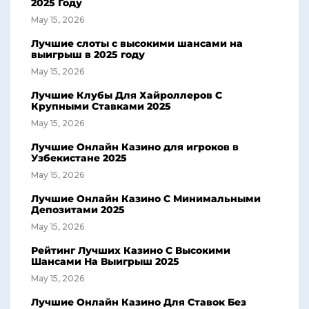
2025 Году
May 15, 2026
Лучшие слоты с высокими шансами на
выигрыш в 2025 году
May 15, 2026
Лучшие Клубы Для Хайроллеров С
Крупными Ставками 2025
May 15, 2026
Лучшие Онлайн Казино для игроков в
Узбекистане 2025
May 15, 2026
Лучшие Онлайн Казино С Минимальными
Депозитами 2025
May 15, 2026
Рейтинг Лучших Казино С Высокими
Шансами На Выигрыш 2025
May 15, 2026
Лучшие Онлайн Казино Для Ставок Без