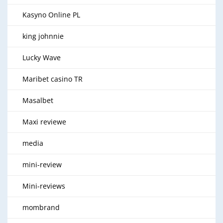
Kasyno Online PL
king johnnie
Lucky Wave
Maribet casino TR
Masalbet
Maxi reviewe
media
mini-review
Mini-reviews
mombrand