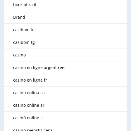
book of ra it
Brand
casibom tr
casibom-tg
casino
casino en ligne argent reel
casino en ligne fr
casino onlina ca
casino online ar
casinò online it
casino svensk licens