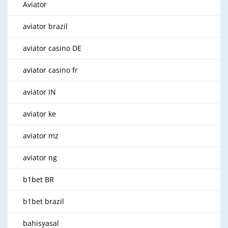
Aviator
aviator brazil
aviator casino DE
aviator casino fr
aviator IN
aviator ke
aviator mz
aviator ng
b1bet BR
b1bet brazil
bahisyasal