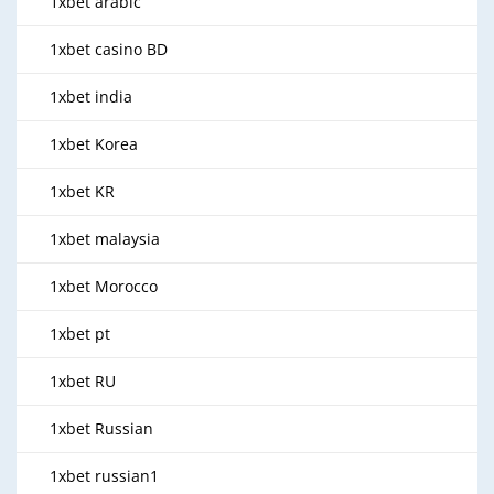
1xbet arabic
1xbet casino BD
1xbet india
1xbet Korea
1xbet KR
1xbet malaysia
1xbet Morocco
1xbet pt
1xbet RU
1xbet Russian
1xbet russian1