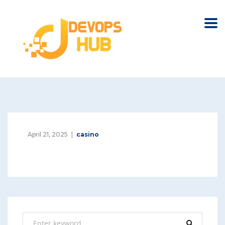
April 21, 2025
casino