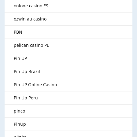
onlone casino ES
ozwin au casino
PBN
pelican casino PL
Pin UP
Pin Up Brazil
Pin UP Online Casino
Pin Up Peru
pinco
PinUp