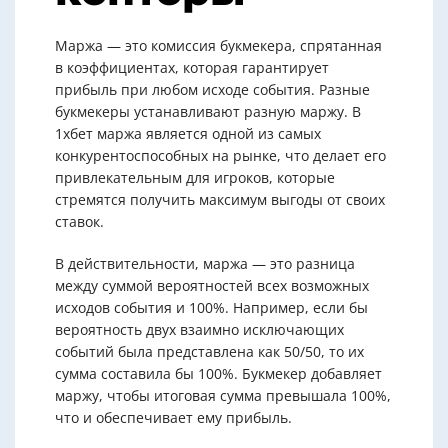
Маржа — это комиссия букмекера, спрятанная
в коэффициентах, которая гарантирует
прибыль при любом исходе события. Разные
букмекеры устанавливают разную маржу. В
1хбет маржа является одной из самых
конкурентоспособных на рынке, что делает его
привлекательным для игроков, которые
стремятся получить максимум выгоды от своих
ставок.
В действительности, маржа — это разница
между суммой вероятностей всех возможных
исходов события и 100%. Например, если бы
вероятность двух взаимно исключающих
событий была представлена как 50/50, то их
сумма составила бы 100%. Букмекер добавляет
маржу, чтобы итоговая сумма превышала 100%,
что и обеспечивает ему прибыль.