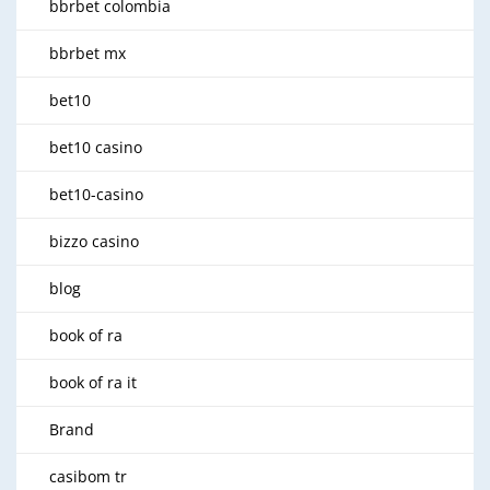
bbrbet colombia
bbrbet mx
bet10
bet10 casino
bet10-casino
bizzo casino
blog
book of ra
book of ra it
Brand
casibom tr