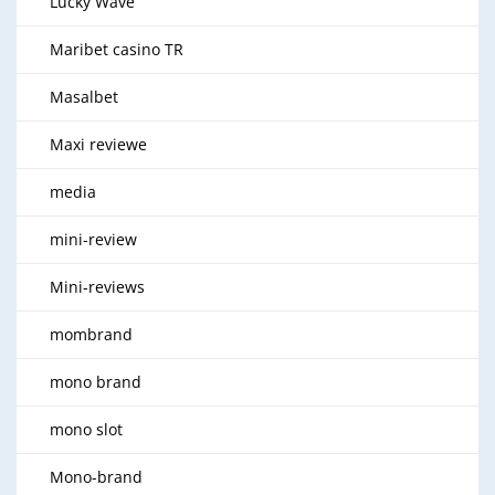
Lucky Wave
Maribet casino TR
Masalbet
Maxi reviewe
media
mini-review
Mini-reviews
mombrand
mono brand
mono slot
Mono-brand