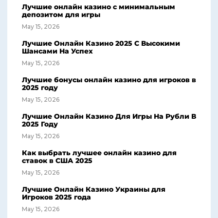
Лучшие онлайн казино с минимальным
депозитом для игры
May 15, 2026
Лучшие Онлайн Казино 2025 С Высокими
Шансами На Успех
May 15, 2026
Лучшие бонусы онлайн казино для игроков в
2025 году
May 15, 2026
Лучшие Онлайн Казино Для Игры На Рубли В
2025 Году
May 15, 2026
Как выбрать лучшее онлайн казино для
ставок в США 2025
May 15, 2026
Лучшие Онлайн Казино Украины для
Игроков 2025 года
May 15, 2026