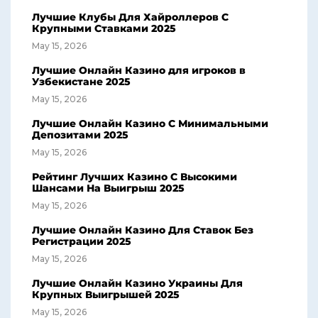
Лучшие Клубы Для Хайроллеров С
Крупными Ставками 2025
May 15, 2026
Лучшие Онлайн Казино для игроков в
Узбекистане 2025
May 15, 2026
Лучшие Онлайн Казино С Минимальными
Депозитами 2025
May 15, 2026
Рейтинг Лучших Казино С Высокими
Шансами На Выигрыш 2025
May 15, 2026
Лучшие Онлайн Казино Для Ставок Без
Регистрации 2025
May 15, 2026
Лучшие Онлайн Казино Украины Для
Крупных Выигрышей 2025
May 15, 2026