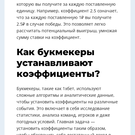
которую вы получите за каждую поставленную
единицу. Например, коэффициент 2.5 означает,
что за каждую поставленную 1₽ вы получите
2.5₽ в случае победы. Это позволяет легко
рассчитать потенциальный выигрыш, умножая
сумму ставки на коэффициент.
Как букмекеры
устанавливают
коэффициенты?
Букмекеры, такие как 1хбет, используют
сложные алгоритмы и аналитические данные,
чтобы установить коэффициенты на различные
события. Это включает в себя исследование
статистики, анализа команд, игроков и даже
погодных условий. Главная задача —
установить коэффициенты таким образом,
чтобы обеспечить себе достаточный доход в