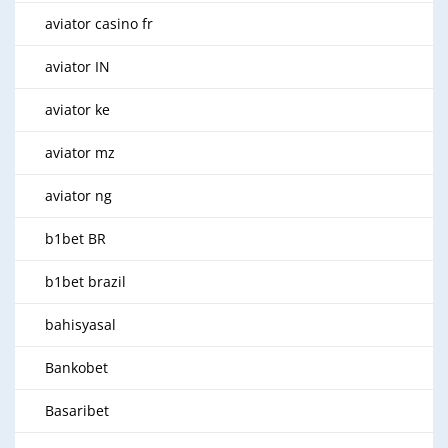
aviator casino fr
aviator IN
aviator ke
aviator mz
aviator ng
b1bet BR
b1bet brazil
bahisyasal
Bankobet
Basaribet