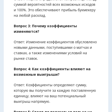
суммой вероятностей всех возможных исходов
и 100%. Это обеспечивают прибыль букмекеру
на любой расклад.
Вопрос 3: Почему коэффициенты
изменяются?
Ответ: Изменение коэффициентов обусловлено
новыми данными, поступившими о матчах и
ставках, а также изменениями условий на
рынке ставок.
Вопрос 4: Как коэффициенты влияют на
возможные выигрыши?
Ответ: Коэффициенты определяют сумму,
которую вы получите за каждую поставленную
единицу, влияют на ваш потенциальный
выигрыш напрямую.
Вопрос 5: Стоит ли полагаться только на