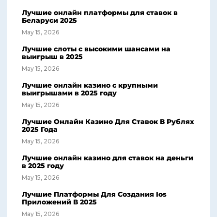
Лучшие онлайн платформы для ставок в
Беларуси 2025
May 15, 2026
Лучшие слоты с высокими шансами на
выигрыш в 2025
May 15, 2026
Лучшие онлайн казино с крупными
выигрышами в 2025 году
May 15, 2026
Лучшие Онлайн Казино Для Ставок В Рублях
2025 Года
May 15, 2026
Лучшие онлайн казино для ставок на деньги
в 2025 году
May 15, 2026
Лучшие Платформы Для Создания Ios
Приложений В 2025
May 15, 2026