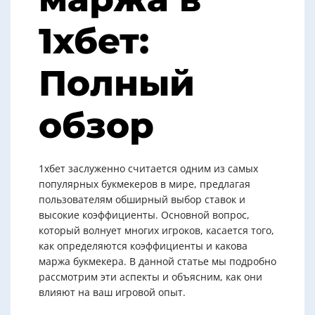
1хбет:
Полный
обзор
1хбет заслуженно считается одним из самых
популярных букмекеров в мире, предлагая
пользователям обширный выбор ставок и
высокие коэффициенты. Основной вопрос,
который волнует многих игроков, касается того,
как определяются коэффициенты и какова
маржа букмекера. В данной статье мы подробно
рассмотрим эти аспекты и объясним, как они
влияют на ваш игровой опыт.