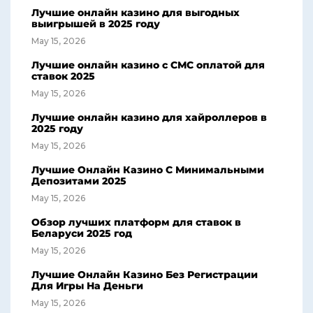
Лучшие онлайн казино для выгодных
выигрышей в 2025 году
May 15, 2026
Лучшие онлайн казино с СМС оплатой для
ставок 2025
May 15, 2026
Лучшие онлайн казино для хайроллеров в
2025 году
May 15, 2026
Лучшие Онлайн Казино С Минимальными
Депозитами 2025
May 15, 2026
Обзор лучших платформ для ставок в
Беларуси 2025 год
May 15, 2026
Лучшие Онлайн Казино Без Регистрации
Для Игры На Деньги
May 15, 2026