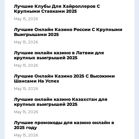
Лучшие Клубы Для Хайроллеров С
Крупными Ставками 2025
May 15, 2026
Лучшие Онлайн Казино России С Крупными
Выигрышами 2025
May 15, 2026
Лучшие онлайн казино в Латвии для
крупных выигрышей 2025
May 15, 2026
Лучшие Онлайн Казино 2025 С Высокими
Шансами На Успех
May 15, 2026
Лучшие онлайн казино Казахстан для
крупных выигрышей 2025
May 15, 2026
Лучшие промокоды для казино онлайн в
2025 году
May 15, 2026