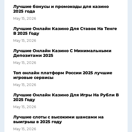
Лучшие бонусы и промокоды для казино
2025 года
May 15, 2026
Лучшие Онлайн Казино Для Ставок На Тенге
В 2025 Году
May 15, 2026
Лучшие Онлайн Казино С Минимальными
Депозитами 2025
May 15, 2026
Топ онлайн платформ России 2025 лучшие
игровые сервисы
May 15, 2026
Лучшие Онлайн Казино Для Игры На Рубли В
2025 Году
May 15, 2026
Лучшие слоты с высокими шансами на
выигрыш в 2025 году
May 15, 2026