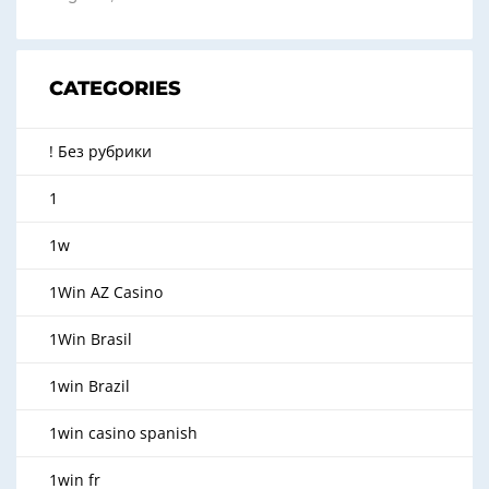
CATEGORIES
! Без рубрики
1
1w
1Win AZ Casino
1Win Brasil
1win Brazil
1win casino spanish
1win fr