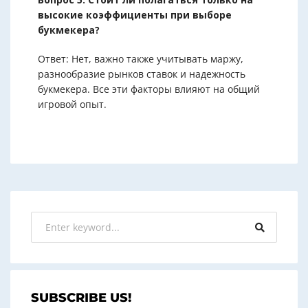
высокие коэффициенты при выборе
букмекера?
Ответ: Нет, важно также учитывать маржу,
разнообразие рынков ставок и надежность
букмекера. Все эти факторы влияют на общий
игровой опыт.
SUBSCRIBE US!