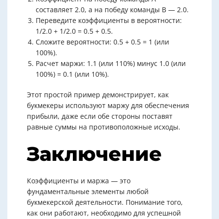
составляет 2.0, а на победу команды B — 2.0.
Переведите коэффициенты в вероятности:
1/2.0 + 1/2.0 = 0.5 + 0.5.
Сложите вероятности: 0.5 + 0.5 = 1 (или
100%).
Расчет маржи: 1.1 (или 110%) минус 1.0 (или
100%) = 0.1 (или 10%).
Этот простой пример демонстрирует, как
букмекеры используют маржу для обеспечения
прибыли, даже если обе стороны поставят
равные суммы на противоположные исходы.
Заключение
Коэффициенты и маржа — это
фундаментальные элементы любой
букмекерской деятельности. Понимание того,
как они работают, необходимо для успешной