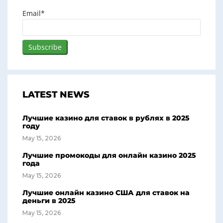
Email*
LATEST NEWS
Лучшие казино для ставок в рублях в 2025
году
May 15, 2026
Лучшие промокоды для онлайн казино 2025
года
May 15, 2026
Лучшие онлайн казино США для ставок на
деньги в 2025
May 15, 2026