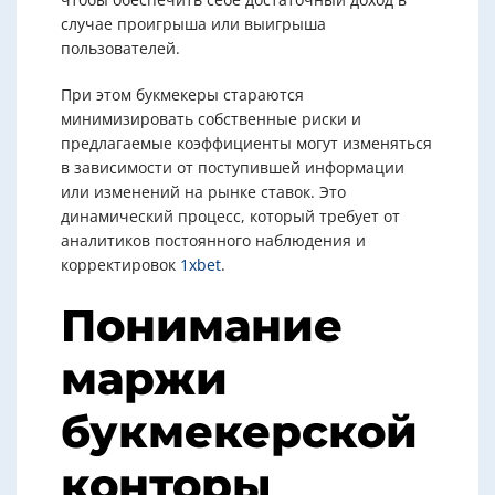
случае проигрыша или выигрыша
пользователей.
При этом букмекеры стараются
минимизировать собственные риски и
предлагаемые коэффициенты могут изменяться
в зависимости от поступившей информации
или изменений на рынке ставок. Это
динамический процесс, который требует от
аналитиков постоянного наблюдения и
корректировок
1xbet
.
Понимание
маржи
букмекерской
конторы