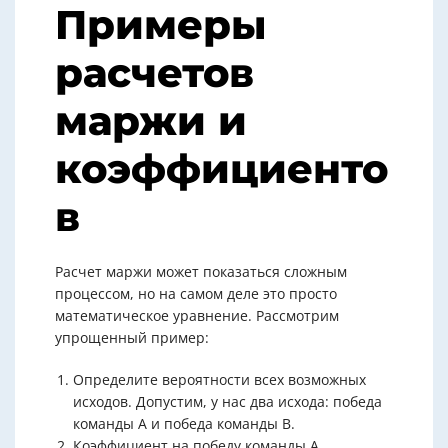
Примеры
расчетов
маржи и
коэффициенто
в
Расчет маржи может показаться сложным
процессом, но на самом деле это просто
математическое уравнение. Рассмотрим
упрощенный пример:
Определите вероятности всех возможных
исходов. Допустим, у нас два исхода: победа
команды A и победа команды B.
Коэффициент на победу команды A