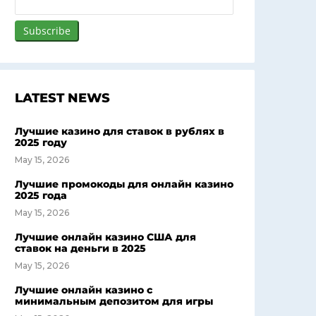
LATEST NEWS
Лучшие казино для ставок в рублях в
2025 году
May 15, 2026
Лучшие промокоды для онлайн казино
2025 года
May 15, 2026
Лучшие онлайн казино США для
ставок на деньги в 2025
May 15, 2026
Лучшие онлайн казино с
минимальным депозитом для игры