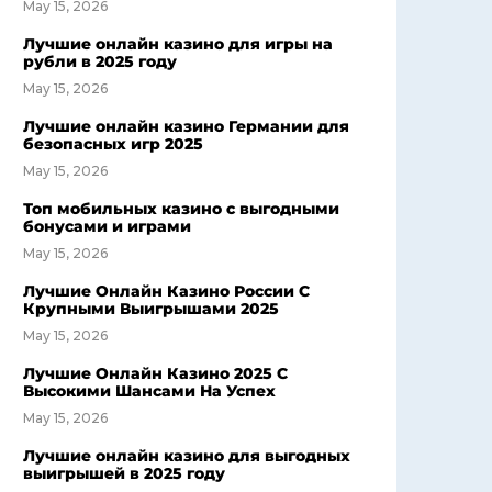
May 15, 2026
Лучшие онлайн казино для игры на
рубли в 2025 году
May 15, 2026
Лучшие онлайн казино Германии для
безопасных игр 2025
May 15, 2026
Топ мобильных казино с выгодными
бонусами и играми
May 15, 2026
Лучшие Онлайн Казино России С
Крупными Выигрышами 2025
May 15, 2026
Лучшие Онлайн Казино 2025 С
Высокими Шансами На Успех
May 15, 2026
Лучшие онлайн казино для выгодных
выигрышей в 2025 году