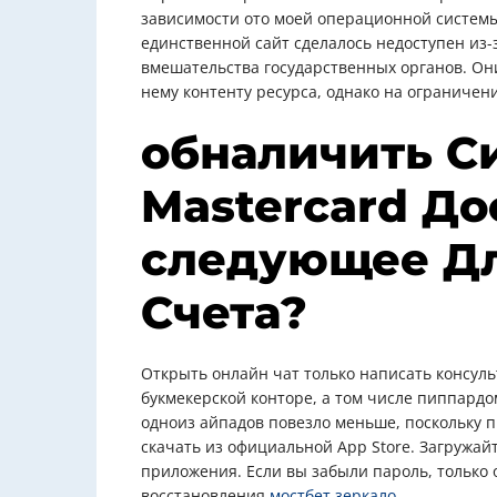
зависимости ото моей операционной системы.
единственной сайт сделалось недоступен из
вмешательства государственных органов. Он
нему контенту ресурса, однако на ограничен
обналичить Си
Mastercard Д
следующее Д
Счета?
Открыть онлайн чат только написать консуль
букмекерской конторе, а том числе пиппард
одноиз айпадов повезло меньше, поскольку 
скачать из официальной App Store. Загружай
приложения. Если вы забыли пароль, только 
восстановления
мостбет зеркало
.