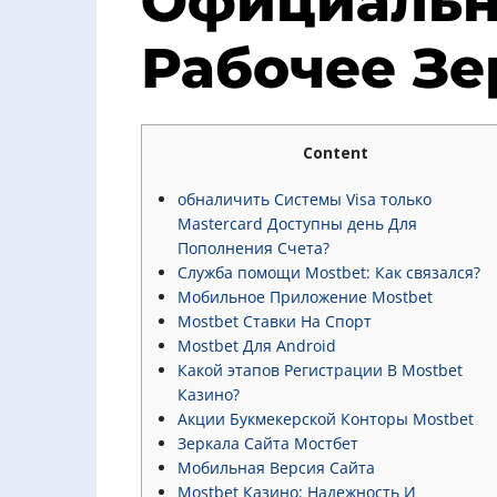
Официальн
Рабочее Зе
Content
обналичить Системы Visa только
Mastercard Доступны день Для
Пополнения Счета?
Служба помощи Mostbet: Как связался?
Мобильное Приложение Mostbet
Mostbet Ставки На Спорт
Mostbet Для Android
Какой этапов Регистрации В Mostbet
Казино?
Акции Букмекерской Конторы Mostbet
Зеркала Сайта Мостбет
Мобильная Версия Сайта
Mostbet Казино: Надежность И