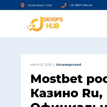
Hyderabad, India
+91-98611 88446
March 21, 2025
Uncategorized
Mostbet ро
Казино Ru,