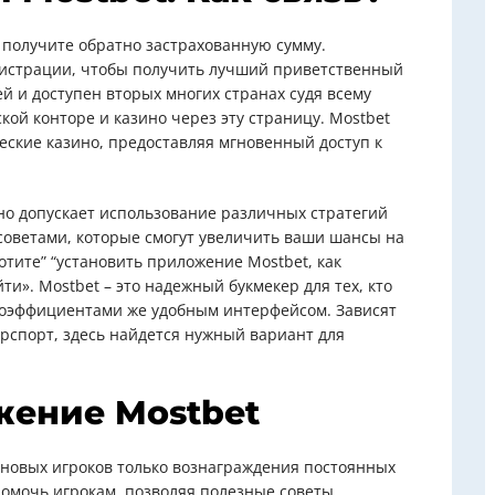
 получите обратно застрахованную сумму.
гистрации, чтобы получить лучший приветственный
ей и доступен вторых многих странах судя всему
кой конторе и казино через эту страницу. Mostbet
еские казино, предоставляя мгновенный доступ к
авно допускает использование различных стратегий
советами, которые смогут увеличить ваши шансы на
отите” “установить приложение Mostbet, как
ти». Mostbet – это надежный букмекер для тех, кто
 коэффициентами же удобным интерфейсом. Зависят
берспорт, здесь найдется нужный вариант для
ение Mostbet
новых игроков только вознаграждения постоянных
 помочь игрокам, позволяя полезные советы