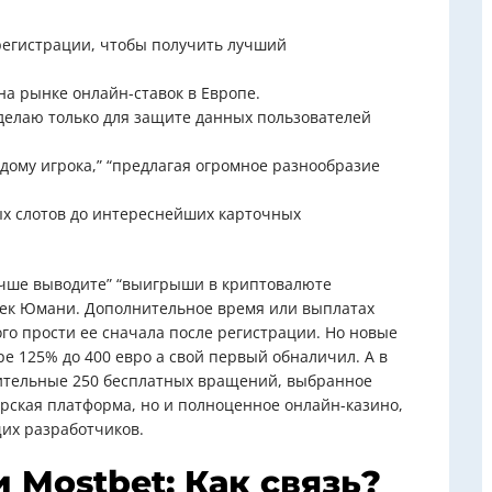
регистрации, чтобы получить лучший
на рынке онлайн-ставок в Европе.
делаю только для защите данных пользователей
ому игрока,” “предлагая огромное разнообразие
ых слотов до интереснейших карточных
лучше выводите” “выигрыши в криптовалюте
ек Юмани. Дополнительное время или выплатах
го прости ее сначала после регистрации. Но новые
е 125% до 400 евро а свой первый обналичил. А в
нительные 250 бесплатных вращений, выбранное
керская платформа, но и полноценное онлайн-казино,
их разработчиков.
Mostbet: Как связь?