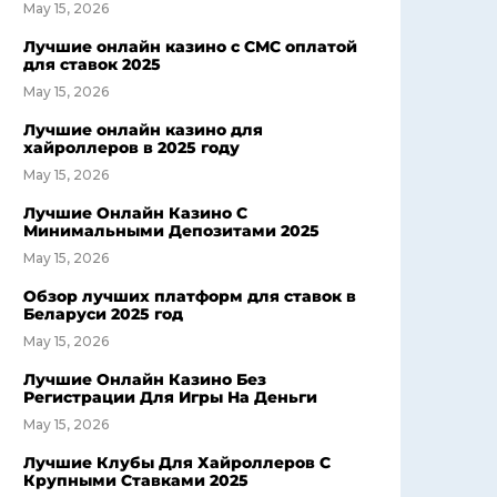
May 15, 2026
Лучшие онлайн казино с СМС оплатой
для ставок 2025
May 15, 2026
Лучшие онлайн казино для
хайроллеров в 2025 году
May 15, 2026
Лучшие Онлайн Казино С
Минимальными Депозитами 2025
May 15, 2026
Обзор лучших платформ для ставок в
Беларуси 2025 год
May 15, 2026
Лучшие Онлайн Казино Без
Регистрации Для Игры На Деньги
May 15, 2026
Лучшие Клубы Для Хайроллеров С
Крупными Ставками 2025