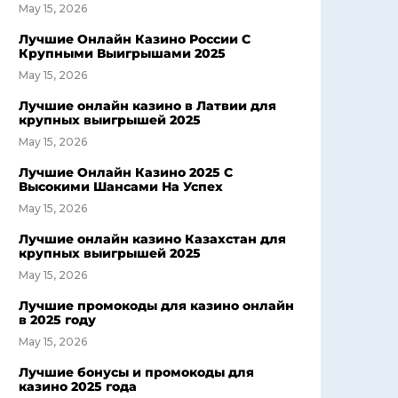
May 15, 2026
Лучшие Онлайн Казино России С
Крупными Выигрышами 2025
May 15, 2026
Лучшие онлайн казино в Латвии для
крупных выигрышей 2025
May 15, 2026
Лучшие Онлайн Казино 2025 С
Высокими Шансами На Успех
May 15, 2026
Лучшие онлайн казино Казахстан для
крупных выигрышей 2025
May 15, 2026
Лучшие промокоды для казино онлайн
в 2025 году
May 15, 2026
Лучшие бонусы и промокоды для
казино 2025 года