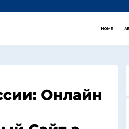
HOME
A
ссии: Онлайн