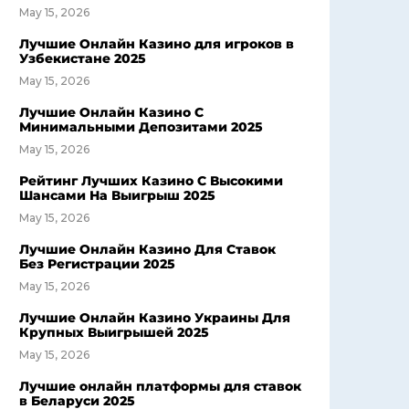
May 15, 2026
Лучшие Онлайн Казино для игроков в
Узбекистане 2025
May 15, 2026
Лучшие Онлайн Казино С
Минимальными Депозитами 2025
May 15, 2026
Рейтинг Лучших Казино С Высокими
Шансами На Выигрыш 2025
May 15, 2026
Лучшие Онлайн Казино Для Ставок
Без Регистрации 2025
May 15, 2026
Лучшие Онлайн Казино Украины Для
Крупных Выигрышей 2025
May 15, 2026
Лучшие онлайн платформы для ставок
в Беларуси 2025