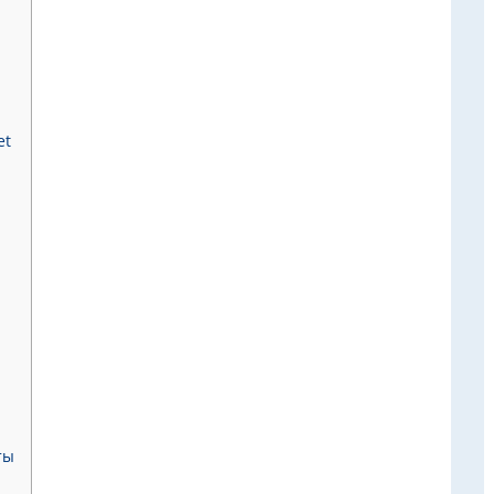
et
й
ты