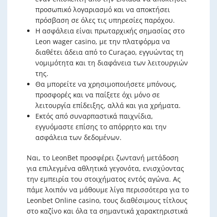
προσωπικό λογαριασμό και να αποκτήσει
πρόσβαση σε όλες τις υπηρεσίες παρόχου.
Η ασφάλεια είναι πρωταρχικής σημασίας στο
Leon wager casino, με την πλατφόρμα να
διαθέτει άδεια από το Curaçao, εγγυώντας τη
νομιμότητα και τη διαφάνεια των λειτουργιών
της.
Θα μπορείτε να χρησιμοποιήσετε μπόνους,
προσφορές και να παίξετε όχι μόνο σε
λειτουργία επίδειξης, αλλά και για χρήματα.
Εκτός από συναρπαστικά παιχνίδια,
εγγυόμαστε επίσης το απόρρητο και την
ασφάλεια των δεδομένων.
Ναι, το LeonBet προσφέρει ζωντανή μετάδοση
για επιλεγμένα αθλητικά γεγονότα, ενισχύοντας
την εμπειρία του στοιχήματος εντός αγώνα. Ας
πάμε λοιπόν να μάθουμε λίγα περισσότερα για το
Leonbet Online casino, τους διαθέσιμους τίτλους
στο καζίνο και όλα τα σημαντικά χαρακτηριστικά