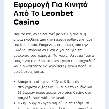
Εφαρμογή Για Κινητά
Από Το Leonbet
Casino
Ναι, το καζίνο λειτουργεί με διεθνή άδεια, η
οποία εκδόθηκε από την έγκριτη ρυθμιστική αρχή
του Κουρασάο. Επομένως, οι παίκτες από την
Ελλάδα μπορούν να είναι σίγουροι για την
ασφάλεια του χειριστή. Τα κύρια πλεονεκτήματα
τους είναι η απλότητα στον τρόπο του παιχνιδιού
και η δυνατότητα να κερδίσετε μεγάλα ποσά με
μικρά στοιχήματα.
Μπορείτε επίσης να λάβετε 5 δωρεάν
στοιχήματα αξίας five, 50 ευρώ το καθένα και
55 δωρεάν περιστροφές στο Leon Casino στο
παιχνίδι Book with the Dead.
Η δημιουργία λογαριασμού θα επιτρέψει σε
έναν επισκέπτη από την Ελλάδα να αποκτήσει