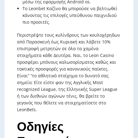
μέσω της εφαρμογής Android os.
Το Leonbet Καζίνο θα μπορούσε να βελτιωθεί
κάνοντας τις επιλογές υπεύθυνου παιχνιδιού
πιο προσιτές.
Περιστρέψτε τους κυλίνδρους των κουλοχέρηδων
από Παρασκευή έως Κυριακή και λάβετε 10%
επιστροφή μετρητών σε όλα τα χαμένα
στοιχήματα κάθε Δευτέρα. Ναι, το Leon Casino
προσφέρει μπόνους καλωσορίσματος καθώς και
τακτικές προσφορές για κανονικούς παίκτες.
Είναι” “το αθλητικό στοίχημα το δυνατό σας
σημείο; Είτε είστε φαν της Αγγλικής Most
recognized League, της Ελληνικής Super League
ή των διεθνών αγώνων τένις, θα βρείτε το
γεγονός που θέλετε να στοιχηματίσετε στο
LeonBets.
Οδηγίες