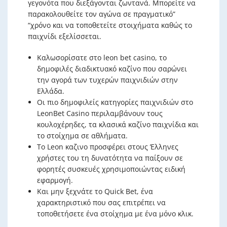
γεγονότα που διεξάγονται ζωντανά. Μπορείτε να
παρακολουθείτε τον αγώνα σε πραγματικό”
“χρόνο και να τοποθετείτε στοιχήματα καθώς το
παιχνίδι εξελίσσεται.
Καλωσορίσατε στο leon bet casino, το
δημοφιλές διαδικτυακό καζίνο που σαρώνει
την αγορά των τυχερών παιχνιδιών στην
Ελλάδα.
Οι πιο δημοφιλείς κατηγορίες παιχνιδιών στο
LeonBet Casino περιλαμβάνουν τους
κουλοχέρηδες, τα κλασικά καζίνο παιχνίδια και
το στοίχημα σε αθλήματα.
Το Leon καζινο προσφέρει στους Έλληνες
χρήστες του τη δυνατότητα να παίξουν σε
φορητές συσκευές χρησιμοποιώντας ειδική
εφαρμογή.
Και μην ξεχνάτε το Quick Bet, ένα
χαρακτηριστικό που σας επιτρέπει να
τοποθετήσετε ένα στοίχημα με ένα μόνο κλικ.