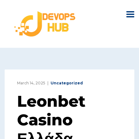
March 14, 2025
Uncategorized
Leonbet
Casino
Ελλάδα