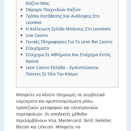
Καζίνο Μας;
Πάροχοι Παιχνιδιών Καζίνο
Τρόποι Κατάθεσης Και Ανάληψης Στο
Leonbet
Η Ατέλειωτη Σελίδα Μπόνους Στο Leonbets
Live Casino
Γενικές Πληροφορίες Για Το Leon Bet Casino
Στοιχήματα
Στοίχημα Σε Αθλήματα Και Στοίχημα Εντός
Αγώνα
Leon Casino Ελλάδα – Εμπιστεύονται
Παίκτες Σε Όλο Τον Κόσμο
Μπορείτε να κάνετε πληρωμές σε συμβατικά
νομίσματα και κρυπτονομίσματα μέσω
τραπεζικών μεταφορών και ηλεκτρονικών
πορτοφολιών. Οι αποδεκτές μέθοδοι
περιλαμβάνουν Visa, Mastercard, Skrill, Neteller,
Bitcoin και Litecoin. Μπορείτε να