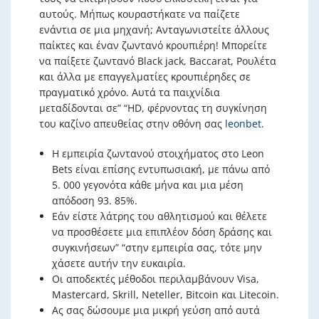
αυτούς. Μήπως κουραστήκατε να παίζετε
ενάντια σε μια μηχανή; Ανταγωνιστείτε άλλους
παίκτες και έναν ζωντανό κρουπιέρη! Μπορείτε
να παίξετε ζωντανό Black jack, Baccarat, Ρουλέτα
και άλλα με επαγγελματίες κρουπιέρηδες σε
πραγματικό χρόνο. Αυτά τα παιχνίδια
μεταδίδονται σε” “HD, φέρνοντας τη συγκίνηση
του καζίνο απευθείας στην οθόνη σας
leonbet
.
Η εμπειρία ζωντανού στοιχήματος στο Leon
Bets είναι επίσης εντυπωσιακή, με πάνω από
5. 000 γεγονότα κάθε μήνα και μια μέση
απόδοση 93. 85%.
Εάν είστε λάτρης του αθλητισμού και θέλετε
να προσθέσετε μια επιπλέον δόση δράσης και
συγκινήσεων” “στην εμπειρία σας, τότε μην
χάσετε αυτήν την ευκαιρία.
Οι αποδεκτές μέθοδοι περιλαμβάνουν Visa,
Mastercard, Skrill, Neteller, Bitcoin και Litecoin.
Ας σας δώσουμε μια μικρή γεύση από αυτά