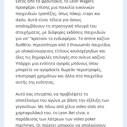
Εκτός από τα φρουτάκια, το Leon Wagers
προσφέρει επίσης μια ποικιλία εικονικών
παιχνιδιών τραπέζης, όπως πόκερ, craps και
dadu. Αυτά είναι τέλεια για όσους
απολαμβάνουν τη στρατηγική πλευρά του
στοιχήματος, με διάφορες εκδόσεις παιχνιδιών
για να” “κρατούν το ενδιαφέρον. Το online καζίνο
διαθέτει περισσότερα από 3 thousands παιχνίδια,
με ολοκαίνουργιους τίτλους κουλοχέρηδων και
όλες τις δημοφιλές επιλογές στο ονλινε καζίνο.
Υπάρχει μια ενότητα αγοράς μπόνους όπου
μπορείτε να αγοράσετε δωρεάν περιστροφές,
επιστροφή χρημάτων και άλλα στα παιχνίδια
αυτής της ενότητας.
Αυτό σας επιτρέπει να προβλέψετε το
αποτέλεσμα του αγώνα με βάση την εξέλιξη των
γεγονότων. Με πάνω από χίλια video slots στο
χαρτοφυλάκιό του, το Leon Bet είναι ο
παράδεισος των λάτρεων των video poker
machines. Οι παίκτες μπορούν να απολαύσουν