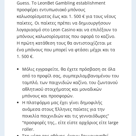
Guess. Το LeonBet Gambling establishment
προσφέρει εντυπωσιακό μπόνους
καλωσορίσματος έως και 1. 500 € για τους νέους
παίκτες. Οι παίκτες πρέπει να δημιουργήσουν
λογαριασμό στο Leon Casino και να επιλέξουν το
μπόνους καλωσορίσματος που αφορά το καζίνο.
Η πρώτη κατάθεση τους θα αντιστοιχίζεται με
ένα μπόνους που μπορεί να φτάσει μέχρι και τα
1. 500 €.
Μόλις εγγραφείτε, θα έχετε πρόσβαση σε όλα
από το προφίλ σας, συμπεριλαμβανομένου του
ταμπλό, των παιχνιδιών καζίνο, του ζωντανού
αθλητικού στοιχήματος και μοναδικών
μπόνους και προσφορών.
Η πλατφόρμα μας έχει γίνει δημοφιλής
ανάμεσα στους Έλληνες παίκτες για την
ποικιλία παιχνιδιών και τις γενναιόδωρες”
“προσφορές της., είτε είστε αρχάριος είτε large
roller.
Στη μέση της οθόνης, έχουν δημιουργηθεί