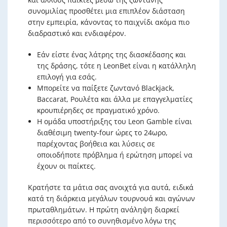
συνομιλίας προσθέτει μια επιπλέον διάσταση
στην εμπειρία, κάνοντας το παιχνίδι ακόμα πιο
διαδραστικό και ενδιαφέρον.
Εάν είστε ένας λάτρης της διασκέδασης και
της δράσης, τότε η LeonBet είναι η κατάλληλη
επιλογή για εσάς.
Μπορείτε να παίξετε ζωντανό Blackjack,
Baccarat, Ρουλέτα και άλλα με επαγγελματίες
κρουπιέρηδες σε πραγματικό χρόνο.
Η ομάδα υποστήριξης του Leon Gamble είναι
διαθέσιμη twenty-four ώρες το 24ωρο,
παρέχοντας βοήθεια και λύσεις σε
οποιοδήποτε πρόβλημα ή ερώτηση μπορεί να
έχουν οι παίκτες.
Κρατήστε τα μάτια σας ανοιχτά για αυτά, ειδικά
κατά τη διάρκεια μεγάλων τουρνουά και αγώνων
πρωταθλημάτων. Η πρώτη ανάληψη διαρκεί
περισσότερο από το συνηθισμένο λόγω της