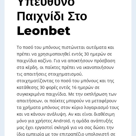
Υπεύθυνο
Παιχνίδι Στο
Leonbet
Το ποσό του μπόνους πιστώνεται αυτόματα και
πρέπει να χρησιμοποιηθεί εντός 30 ημερών σε
παιχνίδια καζίνο. Για να αποκτήσουν πρόσβαση
στα κέρδη, οι παίκτες πρέπει να ικανοποιήσουν
τις απαιτήσεις στοιχηματισμού,
στοιχηματίζοντας το ποσό του μπόνους και της
κατάθεσης 30 φορές εντός 16 ημερών σε
συγκεκριμένα παιχνίδια. Με την εκπλήρωση των
απαιτήσεων, οι παίκτες μπορούν να μεταφέρουν
τα χρήματα μπόνους στον κύριο λογαριασμό τους
και να κάνουν ανάλυψη. Αν και είναι διαθέσιμη
μόνο για χρήστες Android, η ομάδα ανάπτυξής
μας έχει εργαστεί σκληρά για να σας δώσει την
ίδια εμπειρία με τον επιτραπέζιο υπολογιστή σε