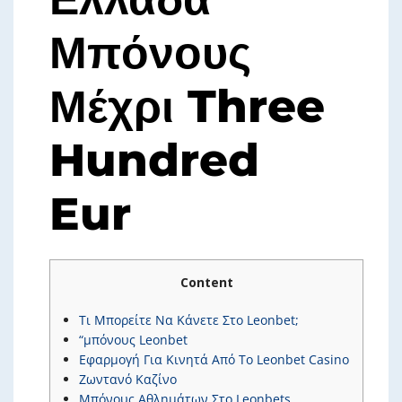
Μπόνους
Μέχρι Three
Hundred
Eur
Content
Τι Μπορείτε Να Κάνετε Στο Leonbet;
“μπόνους Leonbet
Εφαρμογή Για Κινητά Από Το Leonbet Casino
Ζωντανό Καζίνο
Μπόνους Αθλημάτων Στο Leonbets