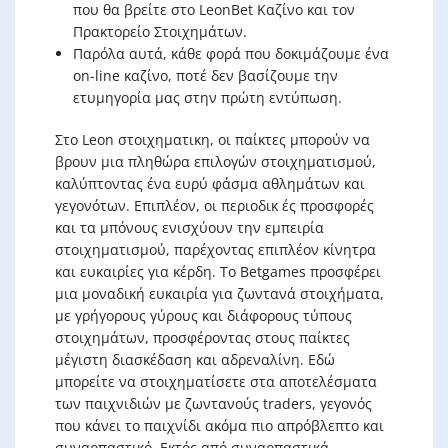
που θα βρείτε στο LeonBet Καζίνο και τον
Πρακτορείο Στοιχημάτων.
Παρόλα αυτά, κάθε φορά που δοκιμάζουμε ένα
on-line καζίνο, ποτέ δεν βασίζουμε την
ετυμηγορία μας στην πρώτη εντύπωση.
Στο Leon στοιχηματικη, οι παίκτες μπορούν να
βρουν μια πληθώρα επιλογών στοιχηματισμού,
καλύπτοντας ένα ευρύ φάσμα αθλημάτων και
γεγονότων. Επιπλέον, οι περιοδικ ές προσφορές
και τα μπόνους ενισχύουν την εμπειρία
στοιχηματισμού, παρέχοντας επιπλέον κίνητρα
και ευκαιρίες για κέρδη. Το Betgames προσφέρει
μια μοναδική ευκαιρία για ζωντανά στοιχήματα,
με γρήγορους γύρους και διάφορους τύπους
στοιχημάτων, προσφέροντας στους παίκτες
μέγιστη διασκέδαση και αδρεναλίνη. Εδώ
μπορείτε να στοιχηματίσετε στα αποτελέσματα
των παιχνιδιών με ζωντανούς traders, γεγονός
που κάνει το παιχνίδι ακόμα πιο απρόβλεπτο και
συναρπαστικό. Εκτός από συναρπαστικά