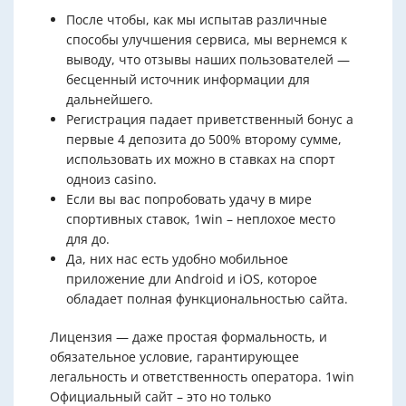
После чтобы, как мы испытав различные
способы улучшения сервиса, мы вернемся к
выводу, что отзывы наших пользователей —
бесценный источник информации для
дальнейшего.
Регистрация падает приветственный бонус а
первые 4 депозита до 500% второму сумме,
использовать их можно в ставках на спорт
одноиз casino.
Если вы вас попробовать удачу в мире
спортивных ставок, 1win – неплохое место
для до.
Да, них нас есть удобно мобильное
приложение дли Android и iOS, которое
обладает полная функциональностью сайта.
Лицензия — даже простая формальность, и
обязательное условие, гарантирующее
легальность и ответственность оператора. 1win
Официальный сайт – это но только