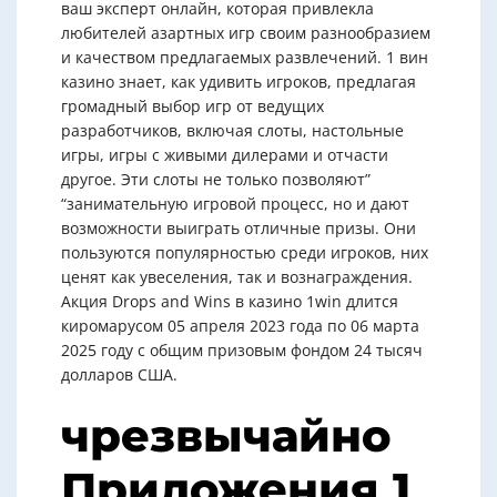
ваш эксперт онлайн, которая привлекла
любителей азартных игр своим разнообразием
и качеством предлагаемых развлечений. 1 вин
казино знает, как удивить игроков, предлагая
громадный выбор игр от ведущих
разработчиков, включая слоты, настольные
игры, игры с живыми дилерами и отчасти
другое. Эти слоты не только позволяют”
“занимательную игровой процесс, но и дают
возможности выиграть отличные призы. Они
пользуются популярностью среди игроков, них
ценят как увеселения, так и вознаграждения.
Акция Drops and Wins в казино 1win длится
киромарусом 05 апреля 2023 года по 06 марта
2025 году с общим призовым фондом 24 тысяч
долларов США.
чрезвычайно
Приложения 1