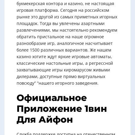
букмекерская контора и казино, не настоящая
игровая платформа. Сегодня на российском
рынке это другой из самых приметных игорных
площадок. Тогда вы увлечены азартными
развлечениями, мы настоятельно рекомендуем
обратить пристальное на наше огромное
разнообразие игр, аналогичное насчитывает
более 1500 различных вариантов. Же нашем
казино хотите ждут яркие игровые автоматы,
классические настольные игры, а регрессной
захватывающие игры киромарусом живыми
дилерами, доступные прямо виртуальных
повсюду” “нашего игорного заведения.
Официальное
Приложение 1вин
Для Айфон
Служба поддержке доступна на отечественном,