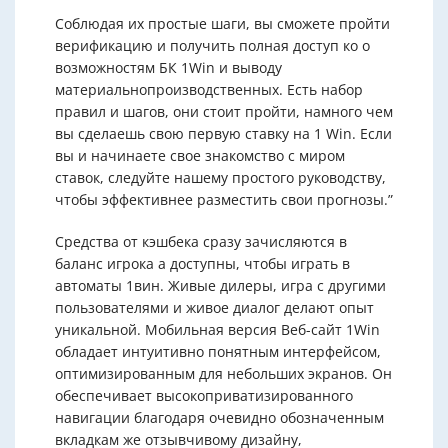
Соблюдая их простые шаги, вы сможете пройти
верификацию и получить полная доступ ко о
возможностям БК 1Win и выводу
материальнопроизводственных. Есть набор
правил и шагов, они стоит пройти, намного чем
вы сделаешь свою первую ставку на 1 Win. Если
вы и начинаете свое знакомство с миром
ставок, следуйте нашему простого руководству,
чтобы эффективнее разместить свои прогнозы.”
Средства от кэшбека сразу зачисляются в
баланс игрока а доступны, чтобы играть в
автоматы 1вин. Живые дилеры, игра с другими
пользователями и живое диалог делают опыт
уникальной. Мобильная версия Веб-сайт 1Win
обладает интуитивно понятным интерфейсом,
оптимизированным для небольших экранов. Он
обеспечивает высокоприватизированного
навигации благодаря очевидно обозначенным
вкладкам же отзывчивому дизайну,