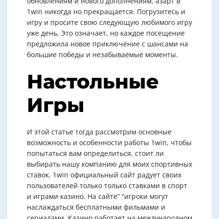
обновлениям и нового дополнениям, азарт в
1win никогда но прекращается. Погрузитесь и
игру и просите свою следующую любимого игру
уже день. Это означает, но каждое посещение
предложила новое приключение с шансами на
большие победы и незабываемые моменты.
Настольные
Игры
И этой статье тогда рассмотрим основные
возможность и особенности работы 1win, чтобы
попытаться вам определиться, стоит ли
выбирать нашу компанию для моих спортивных
ставок. 1win официальный сайт радует своих
пользователей только только ставками в спорт
и играми казино. На сайте” “игроки могут
наслаждаться бесплатными фильмами и
сериалами. Казино работает на международном