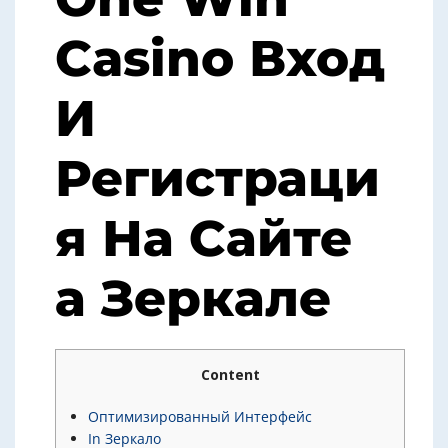
Casino Вход
И
Регистраци
я На Сайте
а Зеркале
Content
Оптимизированный Интерфейс
In Зеркало