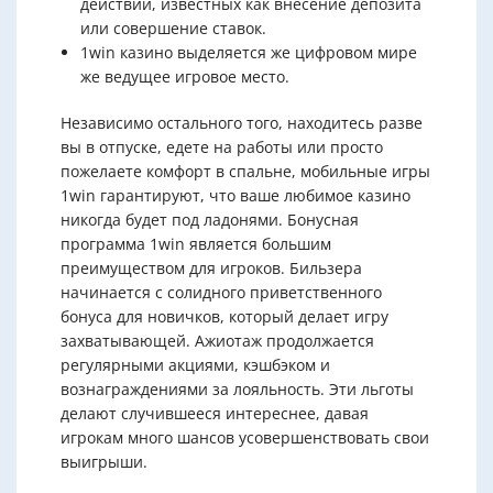
действий, известных как внесение депозита
или совершение ставок.
1win казино выделяется же цифровом мире
же ведущее игровое место.
Независимо остального того, находитесь разве
вы в отпуске, едете на работы или просто
пожелаете комфорт в спальне, мобильные игры
1win гарантируют, что ваше любимое казино
никогда будет под ладонями. Бонусная
программа 1win является большим
преимуществом для игроков. Бильзера
начинается с солидного приветственного
бонуса для новичков, который делает игру
захватывающей. Ажиотаж продолжается
регулярными акциями, кэшбэком и
вознаграждениями за лояльность. Эти льготы
делают случившееся интереснее, давая
игрокам много шансов усовершенствовать свои
выигрыши.