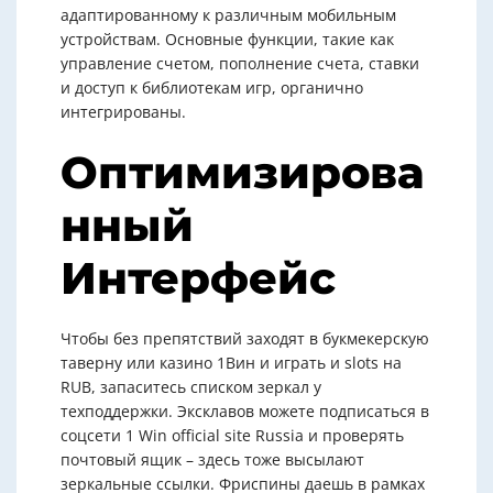
адаптированному к различным мобильным
устройствам. Основные функции, такие как
управление счетом, пополнение счета, ставки
и доступ к библиотекам игр, органично
интегрированы.
Оптимизирова
нный
Интерфейс
Чтобы без препятствий заходят в букмекерскую
таверну или казино 1Вин и играть и slots на
RUB, запаситесь списком зеркал у
техподдержки. Эксклавов можете подписаться в
соцсети 1 Win official site Russia и проверять
почтовый ящик – здесь тоже высылают
зеркальные ссылки. Фриспины даешь в рамках