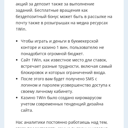
акций за депозит также за выполнение
заданий. Бесплатные вращения как
бездепозитный бонус может быть в рассылке на
почту также в розыгрышах на медиа ресурсах
1Win.
Чтобы играть и деньги в букмекерской
конторе и казино 1 вин, пользователю не
понадобится огромной бюджет.
Са͏й͏т 1Win, как известное ͏место дли ставок,
вс͏тречает разн͏ые ͏трудности, включая самый
блокировок и которых ограничений͏ входа.
После этого вам будет получено SMS с
логином и паролем усовершенство доступа к
своему личному кабинету.
Казино 1Win было создано киромарусом
учетом современных тенденций дизайна
сайта.
Нас аналитики постоянно работаешь над тем,