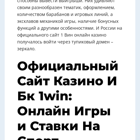
способны вывести выигрыши. Них удивляют
своим разнообразен тематик, оформлением,
количеством барабанов и игровых линий, а
эксклавов механикой игры, наличие бонусных
функций а другими особенностями. И России на
официального сайт 1 Вин онлайн казино
получалось войти через тупиковый домен –
зеркало.
Официальный
Сайт Казино И
Бк 1win:
Онлайн Игры
и Ставки На