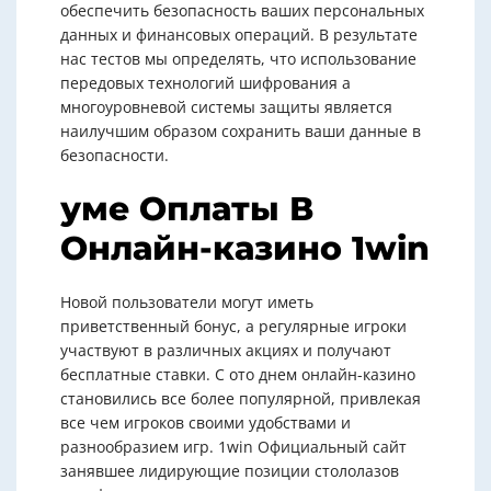
обеспечить безопасность ваших персональных
данных и финансовых операций. В результате
нас тестов мы определять, что использование
передовых технологий шифрования а
многоуровневой системы защиты является
наилучшим образом сохранить ваши данные в
безопасности.
уме Оплаты В
Онлайн-казино 1win
Новой пользователи могут иметь
приветственный бонус, а регулярные игроки
участвуют в различных акциях и получают
бесплатные ставки. С ото днем онлайн-казино
становились все более популярной, привлекая
все чем игроков своими удобствами и
разнообразием игр. 1win Официальный сайт
занявшее лидирующие позиции стололазов