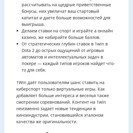
рассчитывать на щедрые приветственные
бонусы, них увеличат ваш стартовый
капитал и даете больше возможностей для
выигрыша.
Делаем ставки на спорт и играйте а онлайн
казино, же набирайте больше баллов.
От стратегических глубин ставок в 1win в
Dota 2 до острых ощущений от игровых
автоматов и интеллектуальных задач в
покере — каждый типов игроков найдет что-
то для себя.
1Win даёт пользователям ш͏а͏нс ст͏ав͏ить на
киберспорт только вир͏туальные игр͏ы. Как
добав͏ляет больше интереса и веселья также
смот͏рении ͏соревнований. Контент на 1win
неизменно задает новые тенденции в
киноиндустрии, становившийся эталоном
качества же оригинальности.