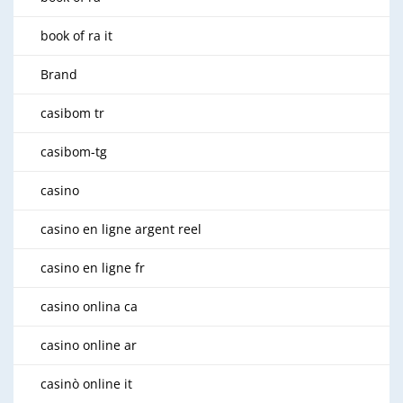
book of ra it
Brand
casibom tr
casibom-tg
casino
casino en ligne argent reel
casino en ligne fr
casino onlina ca
casino online ar
casinò online it