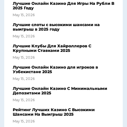
Лучшие Онлайн Казино Для Игры На Рубли В
2025 Году
May 15, 2026
Лучшие слоты с высокими шансами на
выигрыш в 2025 году
May 15, 2026
Лучшие Клубы Для Хайроллеров С
Крупными Ставками 2025
May 15, 2026
Лучшие Онлайн Казино для игроков в
Узбекистане 2025
May 15, 2026
Лучшие Онлайн Казино С Минимальными
Депозитами 2025
May 15, 2026
Рейтинг Лучших Казино С Высокими
Шансами На Выигрыш 2025
May 15, 2026