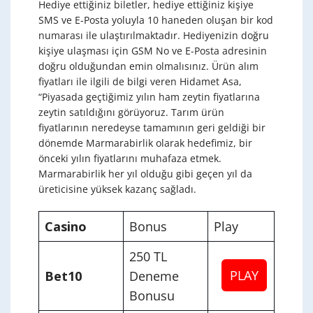
Hediye ettiğiniz biletler, hediye ettiğiniz kişiye
SMS ve E-Posta yoluyla 10 haneden oluşan bir kod
numarası ile ulaştırılmaktadır. Hediyenizin doğru
kişiye ulaşması için GSM No ve E-Posta adresinin
doğru olduğundan emin olmalısınız. Ürün alım
fiyatları ile ilgili de bilgi veren Hidamet Asa,
“Piyasada geçtiğimiz yılın ham zeytin fiyatlarına
zeytin satıldığını görüyoruz. Tarım ürün
fiyatlarının neredeyse tamamının geri geldiği bir
dönemde Marmarabirlik olarak hedefimiz, bir
önceki yılın fiyatlarını muhafaza etmek.
Marmarabirlik her yıl olduğu gibi geçen yıl da
üreticisine yüksek kazanç sağladı.
Casino
Bonus
Play
250 TL
PLAY
Bet10
Deneme
Bonusu