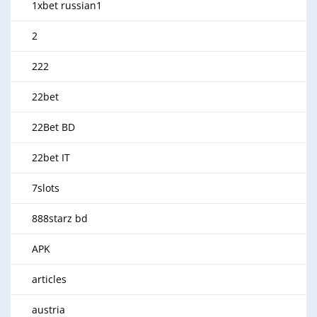
1xbet russian1
2
222
22bet
22Bet BD
22bet IT
7slots
888starz bd
APK
articles
austria