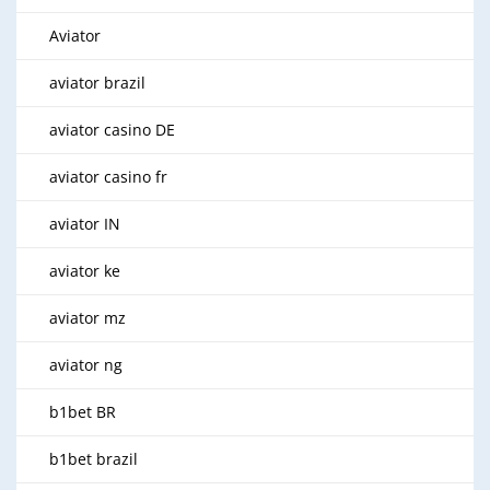
Aviator
aviator brazil
aviator casino DE
aviator casino fr
aviator IN
aviator ke
aviator mz
aviator ng
b1bet BR
b1bet brazil