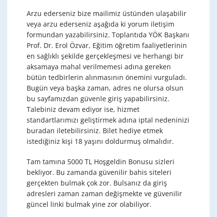
Arzu ederseniz bize mailimiz üstünden ulaşabilir
veya arzu ederseniz aşağıda ki yorum iletişim
formundan yazabilirsiniz. Toplantıda YÖK Başkanı
Prof. Dr. Erol Özvar, Eğitim öğretim faaliyetlerinin
en sağlıklı şekilde gerçekleşmesi ve herhangi bir
aksamaya mahal verilmemesi adına gereken
bütün tedbirlerin alınmasının önemini vurguladı.
Bugün veya başka zaman, adres ne olursa olsun
bu sayfamızdan güvenle giriş yapabilirsiniz.
Talebiniz devam ediyor ise, hizmet
standartlarımızı geliştirmek adına iptal nedeninizi
buradan iletebilirsiniz. Bilet hediye etmek
istediğiniz kişi 18 yaşını doldurmuş olmalıdır.
Tam tamına 5000 TL Hoşgeldin Bonusu sizleri
bekliyor. Bu zamanda güvenilir bahis siteleri
gerçekten bulmak çok zor. Bulsanız da giriş
adresleri zaman zaman değişmekte ve güvenilir
güncel linki bulmak yine zor olabiliyor.