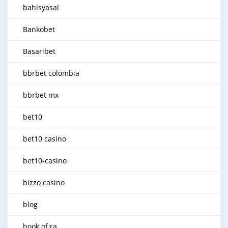
bahisyasal
Bankobet
Basaribet
bbrbet colombia
bbrbet mx
bet10
bet10 casino
bet10-casino
bizzo casino
blog
book of ra