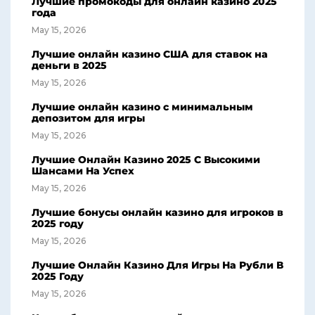
Лучшие промокоды для онлайн казино 2025
года
May 15, 2026
Лучшие онлайн казино США для ставок на
деньги в 2025
May 15, 2026
Лучшие онлайн казино с минимальным
депозитом для игры
May 15, 2026
Лучшие Онлайн Казино 2025 С Высокими
Шансами На Успех
May 15, 2026
Лучшие бонусы онлайн казино для игроков в
2025 году
May 15, 2026
Лучшие Онлайн Казино Для Игры На Рубли В
2025 Году
May 15, 2026