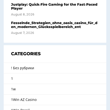
Justplay: Quick‑Fire Gaming for the Fast‑Paced
Player
August 8, 2026
Fesselnde_Strategien_ohne_oasis_casino_für_d
en_modernen_Glücksspielbereich_ent
August 7, 2026
CATEGORIES
! Без рубрики
1
1w
1Win AZ Casino