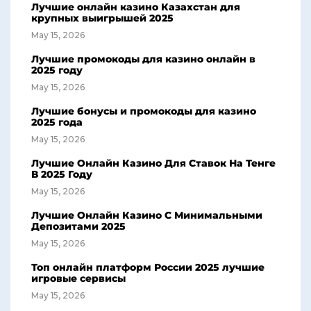
Лучшие онлайн казино Казахстан для
крупных выигрышей 2025
May 15, 2026
Лучшие промокоды для казино онлайн в
2025 году
May 15, 2026
Лучшие бонусы и промокоды для казино
2025 года
May 15, 2026
Лучшие Онлайн Казино Для Ставок На Тенге
В 2025 Году
May 15, 2026
Лучшие Онлайн Казино С Минимальными
Депозитами 2025
May 15, 2026
Топ онлайн платформ России 2025 лучшие
игровые сервисы
May 15, 2026