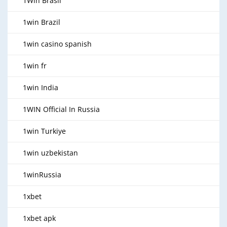
1Win Brasil
1win Brazil
1win casino spanish
1win fr
1win India
1WIN Official In Russia
1win Turkiye
1win uzbekistan
1winRussia
1xbet
1xbet apk