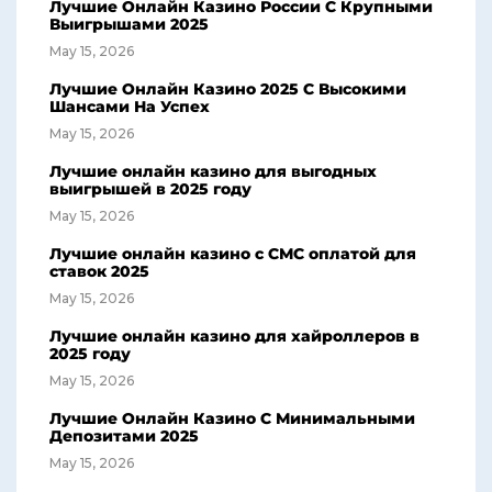
Лучшие Онлайн Казино России С Крупными
Выигрышами 2025
May 15, 2026
Лучшие Онлайн Казино 2025 С Высокими
Шансами На Успех
May 15, 2026
Лучшие онлайн казино для выгодных
выигрышей в 2025 году
May 15, 2026
Лучшие онлайн казино с СМС оплатой для
ставок 2025
May 15, 2026
Лучшие онлайн казино для хайроллеров в
2025 году
May 15, 2026
Лучшие Онлайн Казино С Минимальными
Депозитами 2025
May 15, 2026