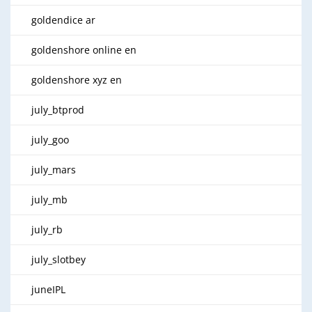
goldendice ar
goldenshore online en
goldenshore xyz en
july_btprod
july_goo
july_mars
july_mb
july_rb
july_slotbey
juneIPL