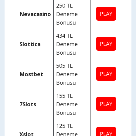
250 TL
PLAY
Nevacasino
Deneme
Bonusu
434 TL
PLAY
Slottica
Deneme
Bonusu
505 TL
PLAY
Mostbet
Deneme
Bonusu
155 TL
PLAY
7Slots
Deneme
Bonusu
125 TL
PLAY
Xslot
Deneme