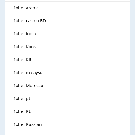
1xbet arabic
1xbet casino BD
1xbet india
1xbet Korea
1xbet KR
1xbet malaysia
1xbet Morocco
1xbet pt
1xbet RU
1xbet Russian