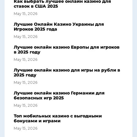
Как выбрать лучшее онлайн казино для
ставок в США 2025
May 15, 2026
Лучшие Онлайн Казино Украины для
Игроков 2025 года
May 15, 2026
Лучшие онлайн казино Европы для игроков
в 2025 году
May 15, 2026
Лучшие онлайн казино для игры на рубли в
2025 году
May 15, 2026
Лучшие онлайн казино Германии для
безопасных игр 2025
May 15, 2026
Топ мобильных казино с выгодными
бонусами и играми
May 15, 2026