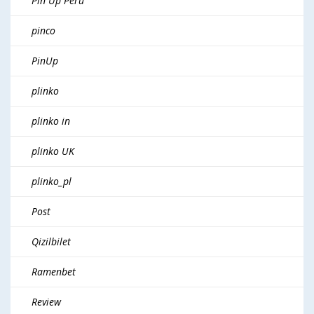
Pin Up Peru
pinco
PinUp
plinko
plinko in
plinko UK
plinko_pl
Post
Qizilbilet
Ramenbet
Review