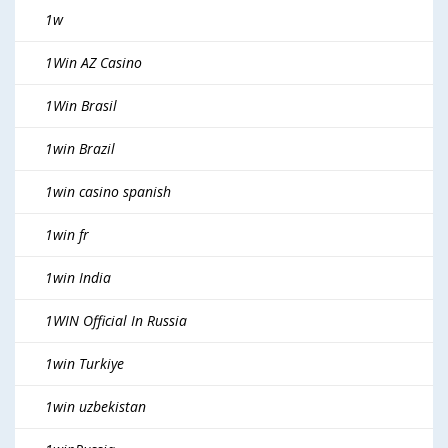
1w
1Win AZ Casino
1Win Brasil
1win Brazil
1win casino spanish
1win fr
1win India
1WIN Official In Russia
1win Turkiye
1win uzbekistan