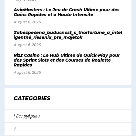
AviaMasters : Le Jeu de Crash Ultime pour des
Gains Rapides et à Haute Intensité
August 6, 2026
Zabezpečená_budúcnosť_s_thorfortune_a_intel
igentné_riešenia_pre_majetok
August 6, 2026
Rizz Casino : Le Hub Ultime de Quick‑Play pour
des Sprint Slots et des Courses de Roulette
Rapides
August 6, 2026
CATEGORIES
! Без рубрики
1