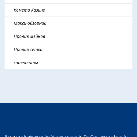
Комета Казино
Макси-обзорник
Пролив мейнов
Пролив сетки
сателлиты
If you are looking to build your career in DevOps, we are here to