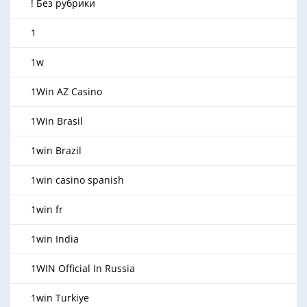
! Без рубрики
1
1w
1Win AZ Casino
1Win Brasil
1win Brazil
1win casino spanish
1win fr
1win India
1WIN Official In Russia
1win Turkiye