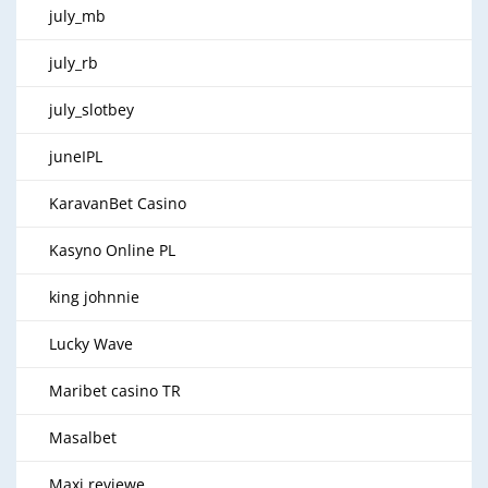
july_mb
july_rb
july_slotbey
juneIPL
KaravanBet Casino
Kasyno Online PL
king johnnie
Lucky Wave
Maribet casino TR
Masalbet
Maxi reviewe