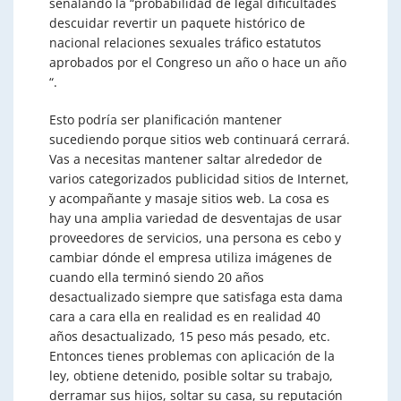
señalando la “probabilidad de legal dificultades
descuidar revertir un paquete histórico de
nacional relaciones sexuales tráfico estatutos
aprobados por el Congreso un año o hace un año
“.
Esto podría ser planificación mantener
sucediendo porque sitios web continuará cerrará.
Vas a necesitas mantener saltar alrededor de
varios categorizados publicidad sitios de Internet,
y acompañante y masaje sitios web. La cosa es
hay una amplia variedad de desventajas de usar
proveedores de servicios, una persona es cebo y
cambiar dónde el empresa utiliza imágenes de
cuando ella terminó siendo 20 años
desactualizado siempre que satisfaga esta dama
cara a cara ella en realidad es en realidad 40
años desactualizado, 15 peso más pesado, etc.
Entonces tienes problemas con aplicación de la
ley, obtiene detenido, posible soltar su trabajo,
derramar sus hijos, soltar su casa, su reputación