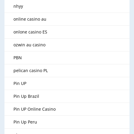
nhyy
online casino au
onlone casino ES
ozwin au casino
PBN
pelican casino PL
Pin UP
Pin Up Brazil
Pin UP Online Casino
Pin Up Peru