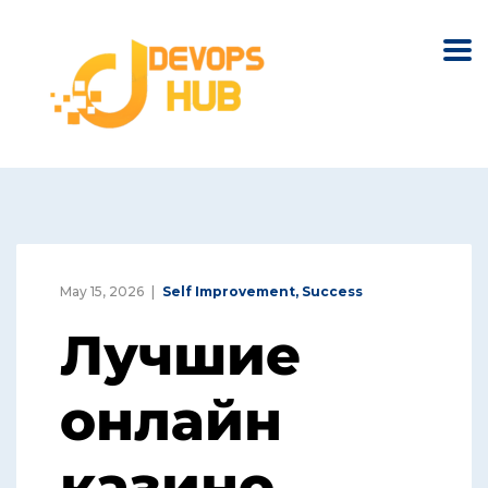
May 15, 2026
Self Improvement, Success
Лучшие
онлайн
казино