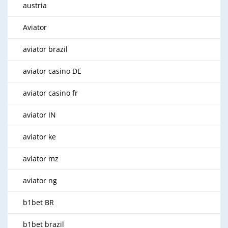
austria
Aviator
aviator brazil
aviator casino DE
aviator casino fr
aviator IN
aviator ke
aviator mz
aviator ng
b1bet BR
b1bet brazil