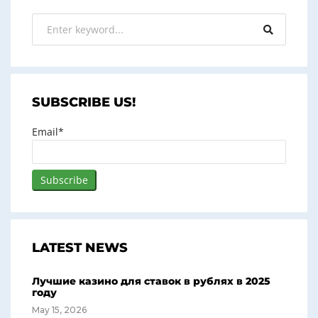
SUBSCRIBE US!
Email*
LATEST NEWS
Лучшие казино для ставок в рублях в 2025
году
May 15, 2026