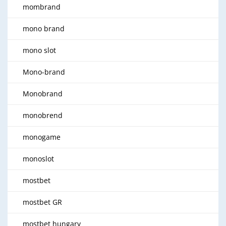
mombrand
mono brand
mono slot
Mono-brand
Monobrand
monobrend
monogame
monoslot
mostbet
mostbet GR
mostbet hungary