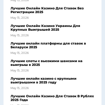
May 15, 2026
Лучшие Онлайн Казино Для Ставок Без
Регистрации 2025
May 15, 2026
Лучшие Онлайн Казино Украины Для
Крупных Выигрышей 2025
May 15, 2026
Лучшие онлайн платформы для ставок в
Беларуси 2025
May 15, 2026
Лучшие слоты с высокими шансами на
выигрыш в 2025
May 15, 2026
Лучшие онлайн казино с крупными
выигрышами в 2025 году
May 15, 2026
Лучшие Онлайн Казино Для Ставок В Рублях
2025 Года