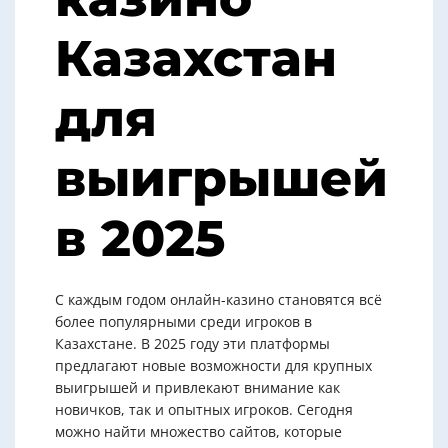
Казахстан
для
выигрышей
в 2025
С каждым годом онлайн-казино становятся всё
более популярными среди игроков в
Казахстане. В 2025 году эти платформы
предлагают новые возможности для крупных
выигрышей и привлекают внимание как
новичков, так и опытных игроков. Сегодня
можно найти множество сайтов, которые