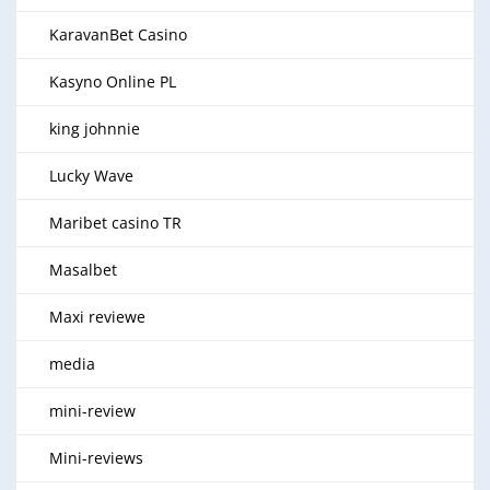
KaravanBet Casino
Kasyno Online PL
king johnnie
Lucky Wave
Maribet casino TR
Masalbet
Maxi reviewe
media
mini-review
Mini-reviews