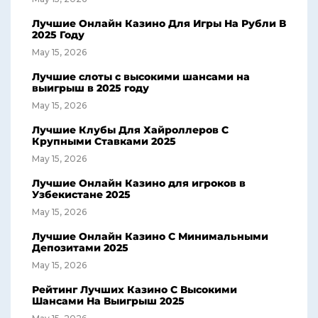
Лучшие Онлайн Казино Для Игры На Рубли В
2025 Году
May 15, 2026
Лучшие слоты с высокими шансами на
выигрыш в 2025 году
May 15, 2026
Лучшие Клубы Для Хайроллеров С
Крупными Ставками 2025
May 15, 2026
Лучшие Онлайн Казино для игроков в
Узбекистане 2025
May 15, 2026
Лучшие Онлайн Казино С Минимальными
Депозитами 2025
May 15, 2026
Рейтинг Лучших Казино С Высокими
Шансами На Выигрыш 2025