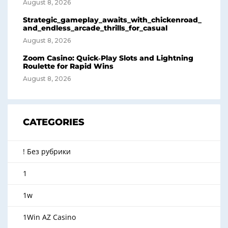
August 8, 2026
Strategic_gameplay_awaits_with_chickenroad_
and_endless_arcade_thrills_for_casual
August 8, 2026
Zoom Casino: Quick‑Play Slots and Lightning
Roulette for Rapid Wins
August 8, 2026
CATEGORIES
! Без рубрики
1
1w
1Win AZ Casino