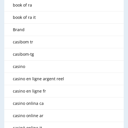
book of ra
book of ra it
Brand
casibom tr
casibom-tg
casino
casino en ligne argent reel
casino en ligne fr
casino onlina ca
casino online ar
casinò online it