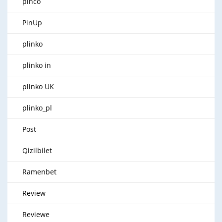
pinco
PinUp
plinko
plinko in
plinko UK
plinko_pl
Post
Qizilbilet
Ramenbet
Review
Reviewe