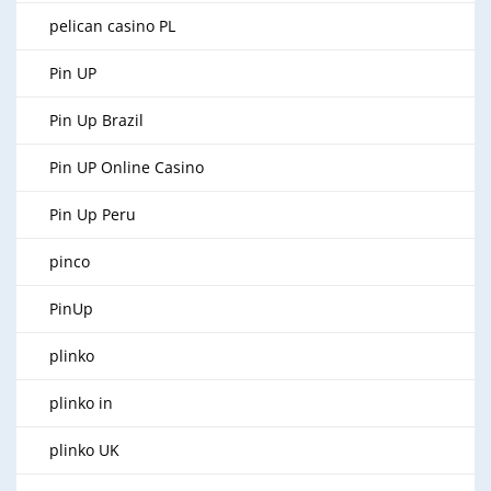
pelican casino PL
Pin UP
Pin Up Brazil
Pin UP Online Casino
Pin Up Peru
pinco
PinUp
plinko
plinko in
plinko UK