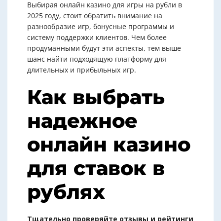
Выбирая онлайн казино для игры на рубли в
2025 году, стоит обратить внимание на
разнообразие игр, бонусные программы и
систему поддержки клиентов. Чем более
продуманными будут эти аспекты, тем выше
шанс найти подходящую платформу для
длительных и прибыльных игр.
Как выбрать
надежное
онлайн казино
для ставок в
рублях
Тщательно проверяйте отзывы и рейтинги