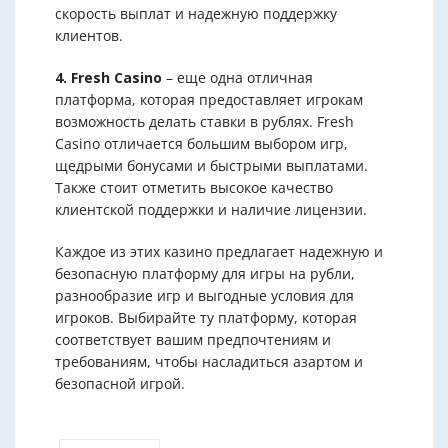
скорость выплат и надежную поддержку
клиентов.
4. Fresh Casino
– еще одна отличная
платформа, которая предоставляет игрокам
возможность делать ставки в рублях. Fresh
Casino отличается большим выбором игр,
щедрыми бонусами и быстрыми выплатами.
Также стоит отметить высокое качество
клиентской поддержки и наличие лицензии.
Каждое из этих казино предлагает надежную и
безопасную платформу для игры на рубли,
разнообразие игр и выгодные условия для
игроков. Выбирайте ту платформу, которая
соответствует вашим предпочтениям и
требованиям, чтобы насладиться азартом и
безопасной игрой.