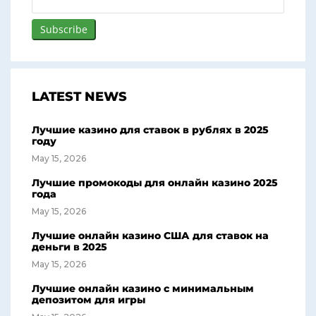
LATEST NEWS
Лучшие казино для ставок в рублях в 2025
году
May 15, 2026
Лучшие промокоды для онлайн казино 2025
года
May 15, 2026
Лучшие онлайн казино США для ставок на
деньги в 2025
May 15, 2026
Лучшие онлайн казино с минимальным
депозитом для игры