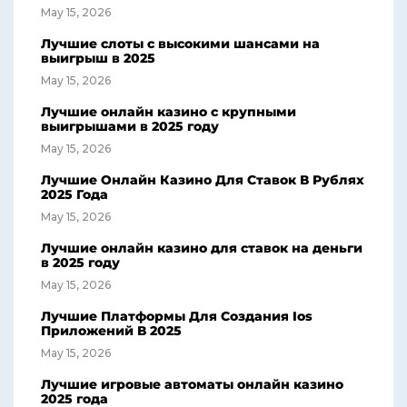
May 15, 2026
Лучшие слоты с высокими шансами на
выигрыш в 2025
May 15, 2026
Лучшие онлайн казино с крупными
выигрышами в 2025 году
May 15, 2026
Лучшие Онлайн Казино Для Ставок В Рублях
2025 Года
May 15, 2026
Лучшие онлайн казино для ставок на деньги
в 2025 году
May 15, 2026
Лучшие Платформы Для Создания Ios
Приложений В 2025
May 15, 2026
Лучшие игровые автоматы онлайн казино
2025 года