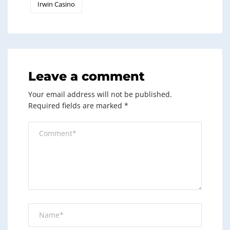
Irwin Casino
Leave a comment
Your email address will not be published.
Required fields are marked
*