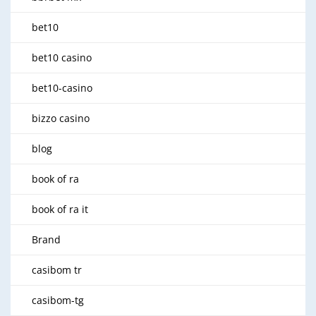
bet10
bet10 casino
bet10-casino
bizzo casino
blog
book of ra
book of ra it
Brand
casibom tr
casibom-tg