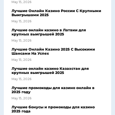
May 15, 2026
Лучшие Онлайн Казино России С Крупными
Выигрышами 2025
May 15, 2026
Лучшие онлайн казино в Латвии для
крупных выигрышей 2025
May 15, 2026
Лучшие Онлайн Казино 2025 С Высокими
Шансами На Успех
May 15, 2026
Лучшие онлайн казино Казахстан для
крупных выигрышей 2025
May 15, 2026
Лучшие промокоды для казино онлайн в
2025 году
May 15, 2026
Лучшие бонусы и промокоды для казино
2025 года