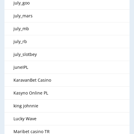
july_goo
july_mars
july_mb
july_rb
july_slotbey
juneIPL
KaravanBet Casino
Kasyno Online PL
king johnnie
Lucky Wave
Maribet casino TR