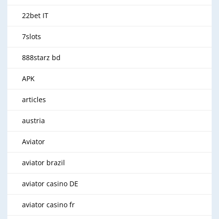
22bet IT
7slots
888starz bd
APK
articles
austria
Aviator
aviator brazil
aviator casino DE
aviator casino fr