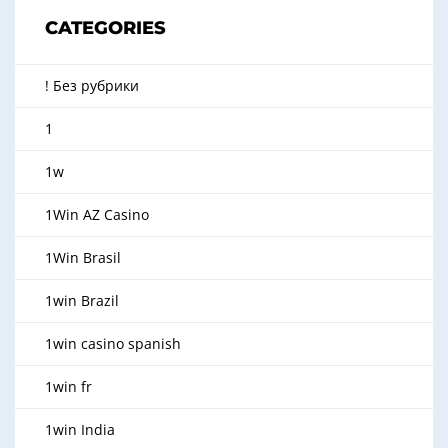
CATEGORIES
! Без рубрики
1
1w
1Win AZ Casino
1Win Brasil
1win Brazil
1win casino spanish
1win fr
1win India