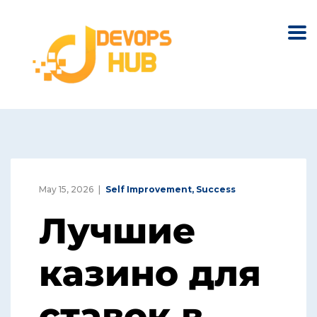
May 15, 2026
Self Improvement, Success
Лучшие
казино для
ставок в