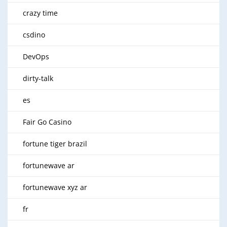
crazy time
csdino
DevOps
dirty-talk
es
Fair Go Casino
fortune tiger brazil
fortunewave ar
fortunewave xyz ar
fr