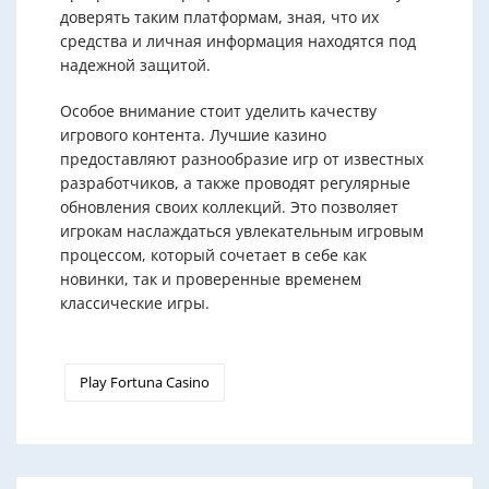
доверять таким платформам, зная, что их
средства и личная информация находятся под
надежной защитой.
Особое внимание стоит уделить качеству
игрового контента. Лучшие казино
предоставляют разнообразие игр от известных
разработчиков, а также проводят регулярные
обновления своих коллекций. Это позволяет
игрокам наслаждаться увлекательным игровым
процессом, который сочетает в себе как
новинки, так и проверенные временем
классические игры.
Play Fortuna Casino