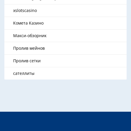
xslotscasino
Комета Казино
Макси-обзорник
Пролив мейнов
Пролив сетки
сателлиты