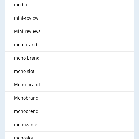
media
mini-review
Mini-reviews
mombrand
mono brand
mono slot
Mono-brand
Monobrand
monobrend
monogame
monoslot