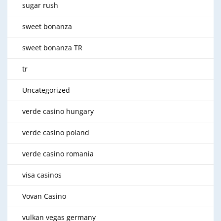
sugar rush
sweet bonanza
sweet bonanza TR
tr
Uncategorized
verde casino hungary
verde casino poland
verde casino romania
visa casinos
Vovan Casino
vulkan vegas germany