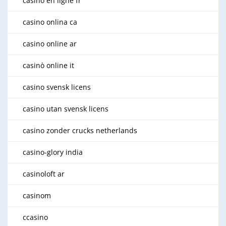
casino en ligne fr
casino onlina ca
casino online ar
casinò online it
casino svensk licens
casino utan svensk licens
casino zonder crucks netherlands
casino-glory india
casinoloft ar
casinom
ccasino