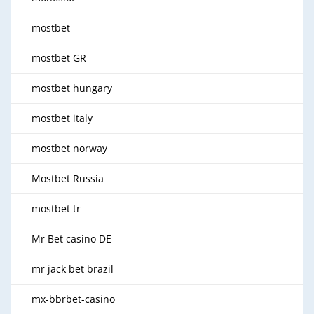
mostbet
mostbet GR
mostbet hungary
mostbet italy
mostbet norway
Mostbet Russia
mostbet tr
Mr Bet casino DE
mr jack bet brazil
mx-bbrbet-casino