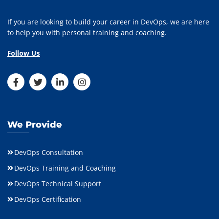
If you are looking to build your career in DevOps, we are here
to help you with personal training and coaching.
Follow Us
We Provide
DevOps Consultation
DevOps Training and Coaching
DevOps Technical Support
DevOps Certification