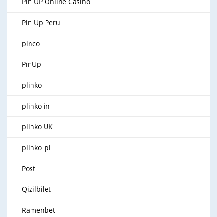
Pin UP Online Casino
Pin Up Peru
pinco
PinUp
plinko
plinko in
plinko UK
plinko_pl
Post
Qizilbilet
Ramenbet