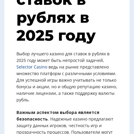
рублях в
2025 году
Выбор лучшего казино для ставок в рублях в
2025 году может быть непростой задачей,
Selector Casino
ведь на рынке представлено
множество платформ с различными условиями.
Для успешной игры важно учитывать не только
бонусы и акции, но и общую репутацию казино,
наличие лицензии, а также поддержку валюты
рубль.
Важным аспектом выбора является
безопасность
. Надежные казино предлагают
защиту данных игроков, честность игр и
прозрачность процессов. Пользователи могут