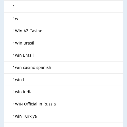
1
1w
1Win AZ Casino
1Win Brasil
1win Brazil
1win casino spanish
1win fr
1win India
1WIN Official In Russia
1win Turkiye