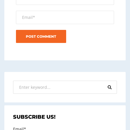
SUBSCRIBE US!
Email*