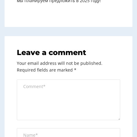
мы планируем предложить в 2025 году!
Leave a comment
Your email address will not be published.
Required fields are marked
*