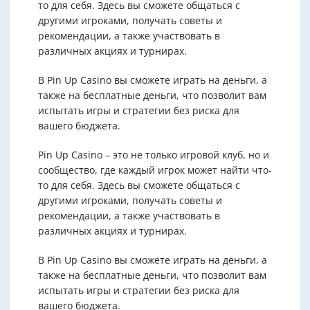
то для себя. Здесь вы сможете общаться с
другими игроками, получать советы и
рекомендации, а также участвовать в
различных акциях и турнирах.
В Pin Up Casino вы сможете играть на деньги, а
также на бесплатные деньги, что позволит вам
испытать игры и стратегии без риска для
вашего бюджета.
Pin Up Casino – это не только игровой клуб, но и
сообщество, где каждый игрок может найти что-
то для себя. Здесь вы сможете общаться с
другими игроками, получать советы и
рекомендации, а также участвовать в
различных акциях и турнирах.
В Pin Up Casino вы сможете играть на деньги, а
также на бесплатные деньги, что позволит вам
испытать игры и стратегии без риска для
вашего бюджета.