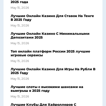
2025 года
May 15, 2026
Лучшие Онлайн Казино Для Ставок На Тенге
В 2025 Году
May 15, 2026
Лучшие Онлайн Казино С Минимальными
Депозитами 2025
May 15, 2026
Топ онлайн платформ России 2025 лучшие
игровые сервисы
May 15, 2026
Лучшие Онлайн Казино Для Игры На Рубли В
2025 Году
May 15, 2026
Лучшие слоты с высокими шансами на
выигрыш в 2025 году
May 15, 2026
Лучшие Клубы Для Хайроллеров С