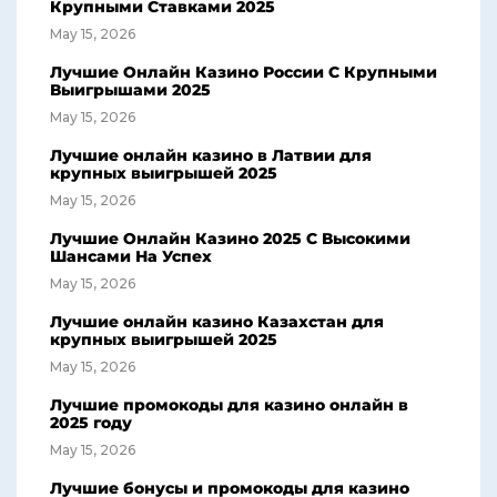
Крупными Ставками 2025
May 15, 2026
Лучшие Онлайн Казино России С Крупными
Выигрышами 2025
May 15, 2026
Лучшие онлайн казино в Латвии для
крупных выигрышей 2025
May 15, 2026
Лучшие Онлайн Казино 2025 С Высокими
Шансами На Успех
May 15, 2026
Лучшие онлайн казино Казахстан для
крупных выигрышей 2025
May 15, 2026
Лучшие промокоды для казино онлайн в
2025 году
May 15, 2026
Лучшие бонусы и промокоды для казино