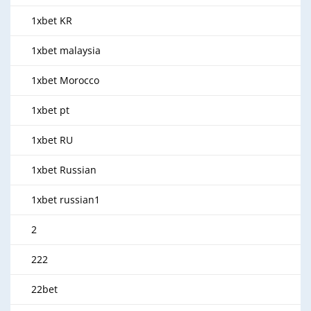
1xbet KR
1xbet malaysia
1xbet Morocco
1xbet pt
1xbet RU
1xbet Russian
1xbet russian1
2
222
22bet