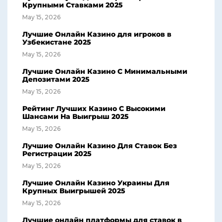
Крупными Ставками 2025
May 15, 2026
Лучшие Онлайн Казино для игроков в
Узбекистане 2025
May 15, 2026
Лучшие Онлайн Казино С Минимальными
Депозитами 2025
May 15, 2026
Рейтинг Лучших Казино С Высокими
Шансами На Выигрыш 2025
May 15, 2026
Лучшие Онлайн Казино Для Ставок Без
Регистрации 2025
May 15, 2026
Лучшие Онлайн Казино Украины Для
Крупных Выигрышей 2025
May 15, 2026
Лучшие онлайн платформы для ставок в