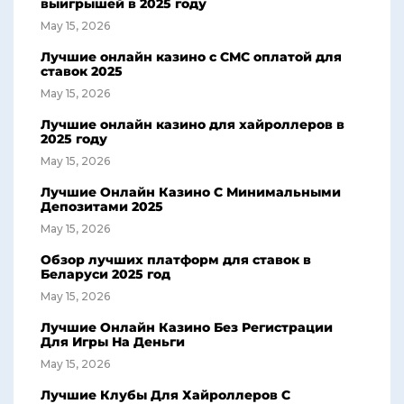
выигрышей в 2025 году
May 15, 2026
Лучшие онлайн казино с СМС оплатой для
ставок 2025
May 15, 2026
Лучшие онлайн казино для хайроллеров в
2025 году
May 15, 2026
Лучшие Онлайн Казино С Минимальными
Депозитами 2025
May 15, 2026
Обзор лучших платформ для ставок в
Беларуси 2025 год
May 15, 2026
Лучшие Онлайн Казино Без Регистрации
Для Игры На Деньги
May 15, 2026
Лучшие Клубы Для Хайроллеров С