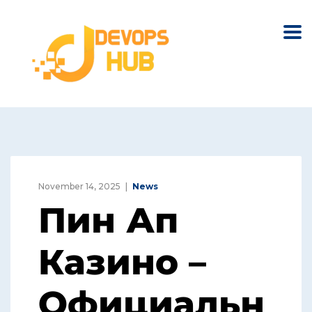
November 14, 2025
News
Пин Ап
Казино –
Официальн