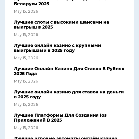
Беларуси 2025
May 15, 2026
Лучшие слоты с высокими шансами на
выигрыш в 2025
May 15, 2026
Лучшие онлайн казино с крупными
выигрышами в 2025 году
May 15, 2026
Лучшие Онлайн Казино Для Ставок В Рублях
2025 Года
May 15, 2026
Лучшие онлайн казино для ставок на деньги
в 2025 году
May 15, 2026
Лучшие Платформы Для Создания Ios
Приложений В 2025
May 15, 2026
Лучшие игровые автоматы онлайн казино