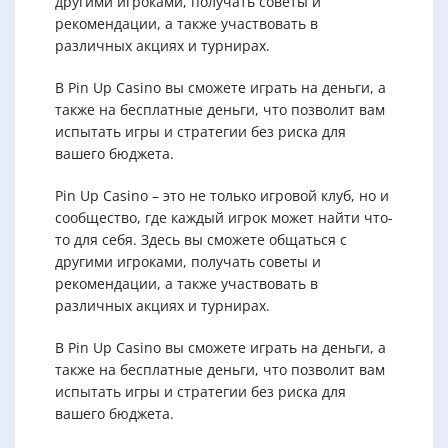
другими игроками, получать советы и
рекомендации, а также участвовать в
различных акциях и турнирах.
В Pin Up Casino вы сможете играть на деньги, а
также на бесплатные деньги, что позволит вам
испытать игры и стратегии без риска для
вашего бюджета.
Pin Up Casino – это не только игровой клуб, но и
сообщество, где каждый игрок может найти что-
то для себя. Здесь вы сможете общаться с
другими игроками, получать советы и
рекомендации, а также участвовать в
различных акциях и турнирах.
В Pin Up Casino вы сможете играть на деньги, а
также на бесплатные деньги, что позволит вам
испытать игры и стратегии без риска для
вашего бюджета.