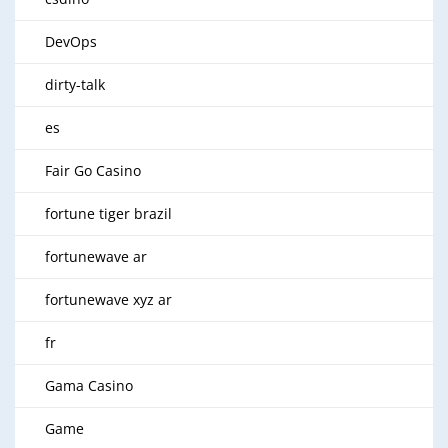
DevOps
dirty-talk
es
Fair Go Casino
fortune tiger brazil
fortunewave ar
fortunewave xyz ar
fr
Gama Casino
Game