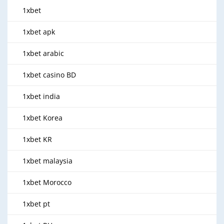
1xbet
1xbet apk
1xbet arabic
1xbet casino BD
1xbet india
1xbet Korea
1xbet KR
1xbet malaysia
1xbet Morocco
1xbet pt