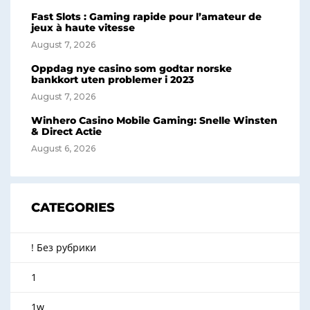
Fast Slots : Gaming rapide pour l’amateur de
jeux à haute vitesse
August 7, 2026
Oppdag nye casino som godtar norske
bankkort uten problemer i 2023
August 7, 2026
Winhero Casino Mobile Gaming: Snelle Winsten
& Direct Actie
August 6, 2026
CATEGORIES
! Без рубрики
1
1w