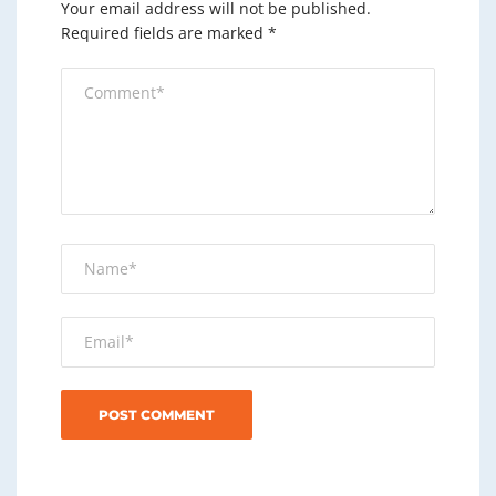
Your email address will not be published.
Required fields are marked
*