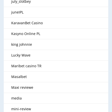
july_slotbey
juneIPL
KaravanBet Casino
Kasyno Online PL
king johnnie
Lucky Wave
Maribet casino TR
Masalbet
Maxi reviewe
media
mini-review