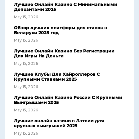
Лучшие Онлайн Казино С Минимальными
Депозитами 2025
May 15, 2026
Обзор лучших платформ для ставок в
Беларуси 2025 год
May 15, 2026
Лучшие Онлайн Казино Без Регистрации
Для Игры На Деньги
May 15, 2026
Лучшие Клубы Для Хайроллеров С
Крупными Ставками 2025
May 15, 2026
Лучшие Онлайн Казино России С Крупными
Выигрышами 2025
May 15, 2026
Лучшие онлайн казино в Латвии для
крупных выигрышей 2025
May 15, 2026