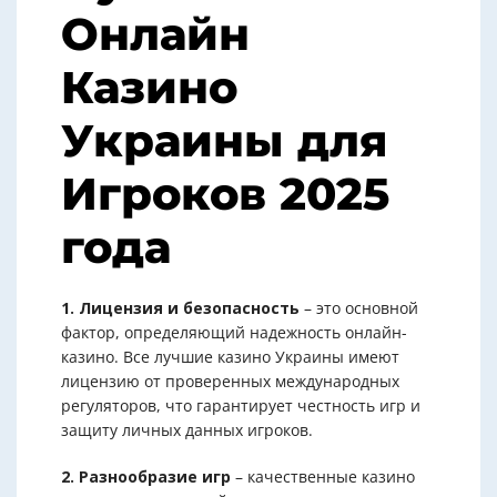
Онлайн
Казино
Украины для
Игроков 2025
года
1. Лицензия и безопасность
– это основной
фактор, определяющий надежность онлайн-
казино. Все лучшие казино Украины имеют
лицензию от проверенных международных
регуляторов, что гарантирует честность игр и
защиту личных данных игроков.
2. Разнообразие игр
– качественные казино