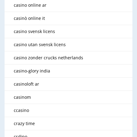
casino online ar
casinò online it
casino svensk licens
casino utan svensk licens
casino zonder crucks netherlands
casino-glory india
casinoloft ar
casinom
ccasino
crazy time
csdino