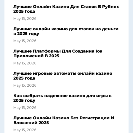
Лучшие Онлайн Казино Для Ставок В Рублях
2025 Года
May 15, 2026
Лучшие онлайн казино для ставок на деньги
в 2025 году
May 15, 2026
Лучшие Платформы Для Создания Ios
Приложений В 2025
May 15, 2026
Лучшие игровые автоматы онлайн казино
2025 года
May 15, 2026
Как выбрать надежное казино для игры в
2025 году
May 15, 2026
Лучшие Онлайн Казино Без Регистрации И
Вложений 2025
May 15, 2026