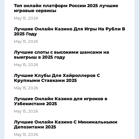
Топ онлайн платформ России 2025 лучшие
игровые сервисы
May 15, 2026
Лучшие Онлайн Казино Для Игры На Рубли В
2025 Году
May 15, 2026
Лучшие слоты с высокими шансами на
выигрыш в 2025 году
May 15, 2026
Лучшие Клубы Для Хайроллеров С
Крупными Ставками 2025
May 15, 2026
Лучшие Онлайн Казино для игроков в
Узбекистане 2025
May 15, 2026
Лучшие Онлайн Казино С Минимальными
Депозитами 2025
May 15, 2026