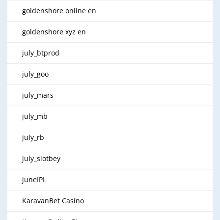
goldenshore online en
goldenshore xyz en
july_btprod
july_goo
july_mars
july_mb
july_rb
july_slotbey
juneIPL
KaravanBet Casino