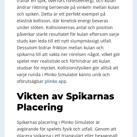
träffar en spik, överförs rörelseenergi, och kulan
ändrar riktning beroende på vinkeln mellan kulan
och spiken. Detta är ett perfekt exempel på
elastisk kollision, där kinetisk energi bevaras
under stöten. Kollisionernas antal och position
påverkar starkt resultatet för kulan eftersom varje
studs kan leda till ett nytt slumpmässigt utfall.
Dessutom bidrar friktion mellan kulan och
spikarna till att sakta ner rörelsen något, vilket gör
spelet mer realistiskt och förhindrar att kulan
studsar för mycket. Kollisionsfysiken gör alltså att
varje runda i Plinko Simulator känns unik och
oförutsägbar
plinko app
.
Vikten av Spikarnas
Placering
Spikarnas placering i Plinko Simulator är
avgörande för spelets fysik och utfall. Genom att
placera spikarna i ett triangulärt eller hexagonalt