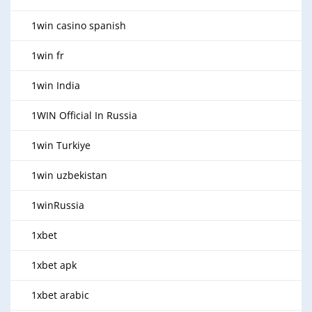
1win casino spanish
1win fr
1win India
1WIN Official In Russia
1win Turkiye
1win uzbekistan
1winRussia
1xbet
1xbet apk
1xbet arabic