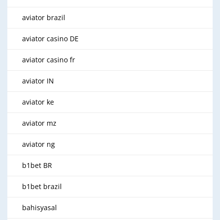
aviator brazil
aviator casino DE
aviator casino fr
aviator IN
aviator ke
aviator mz
aviator ng
b1bet BR
b1bet brazil
bahisyasal