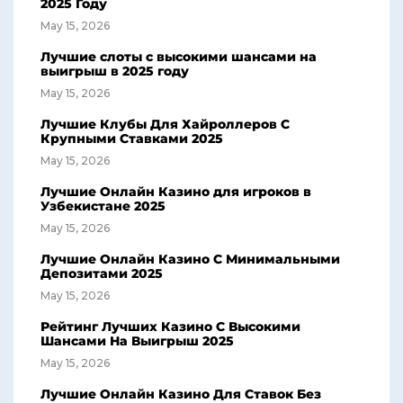
2025 Году
May 15, 2026
Лучшие слоты с высокими шансами на
выигрыш в 2025 году
May 15, 2026
Лучшие Клубы Для Хайроллеров С
Крупными Ставками 2025
May 15, 2026
Лучшие Онлайн Казино для игроков в
Узбекистане 2025
May 15, 2026
Лучшие Онлайн Казино С Минимальными
Депозитами 2025
May 15, 2026
Рейтинг Лучших Казино С Высокими
Шансами На Выигрыш 2025
May 15, 2026
Лучшие Онлайн Казино Для Ставок Без