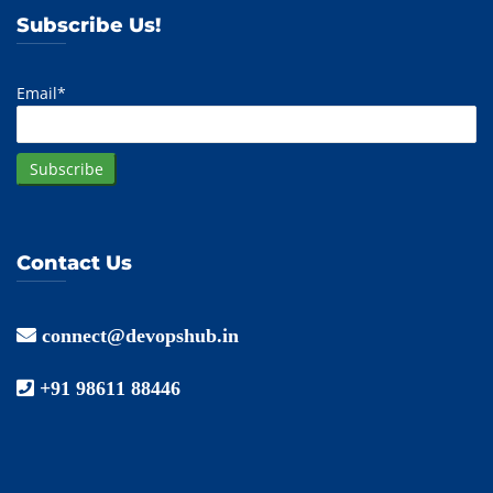
Subscribe Us!
Email*
Contact Us
connect@devopshub.in
+91 98611 88446