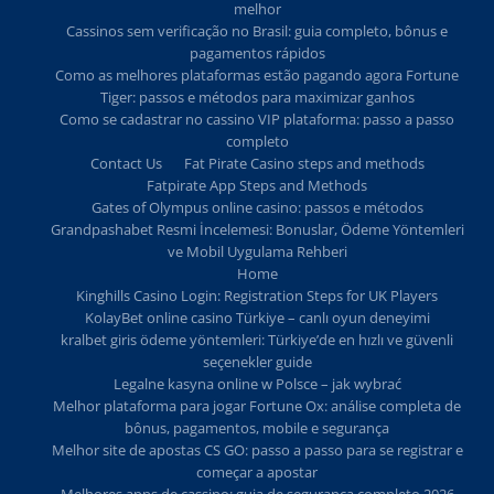
melhor
Cassinos sem verificação no Brasil: guia completo, bônus e
pagamentos rápidos
Como as melhores plataformas estão pagando agora Fortune
Tiger: passos e métodos para maximizar ganhos
Como se cadastrar no cassino VIP plataforma: passo a passo
completo
Contact Us
Fat Pirate Casino steps and methods
Fatpirate App Steps and Methods
Gates of Olympus online casino: passos e métodos
Grandpashabet Resmi İncelemesi: Bonuslar, Ödeme Yöntemleri
ve Mobil Uygulama Rehberi
Home
Kinghills Casino Login: Registration Steps for UK Players
KolayBet online casino Türkiye – canlı oyun deneyimi
kralbet giris ödeme yöntemleri: Türkiye’de en hızlı ve güvenli
seçenekler guide
Legalne kasyna online w Polsce – jak wybrać
Melhor plataforma para jogar Fortune Ox: análise completa de
bônus, pagamentos, mobile e segurança
Melhor site de apostas CS GO: passo a passo para se registrar e
começar a apostar
Melhores apps de cassino: guia de segurança completo 2026