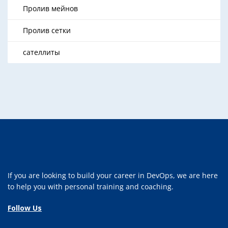
Пролив мейнов
Пролив сетки
сателлиты
If you are looking to build your career in DevOps, we are here
to help you with personal training and coaching.
Follow Us