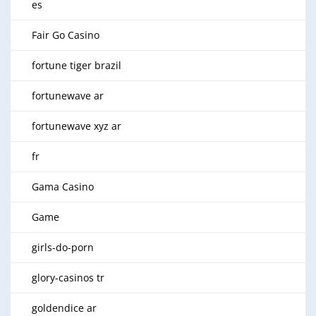
es
Fair Go Casino
fortune tiger brazil
fortunewave ar
fortunewave xyz ar
fr
Gama Casino
Game
girls-do-porn
glory-casinos tr
goldendice ar