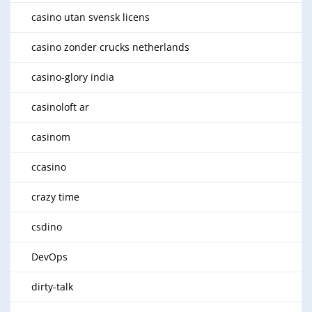
casino utan svensk licens
casino zonder crucks netherlands
casino-glory india
casinoloft ar
casinom
ccasino
crazy time
csdino
DevOps
dirty-talk