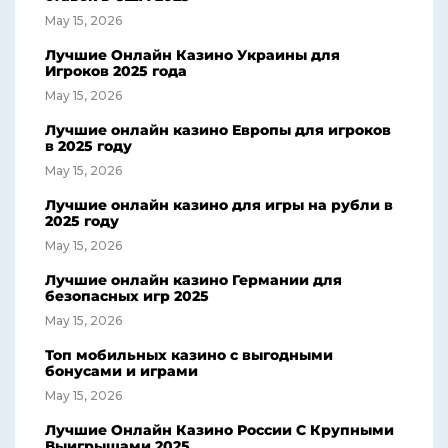
May 15, 2026
Лучшие Онлайн Казино Украины для
Игроков 2025 года
May 15, 2026
Лучшие онлайн казино Европы для игроков
в 2025 году
May 15, 2026
Лучшие онлайн казино для игры на рубли в
2025 году
May 15, 2026
Лучшие онлайн казино Германии для
безопасных игр 2025
May 15, 2026
Топ мобильных казино с выгодными
бонусами и играми
May 15, 2026
Лучшие Онлайн Казино России С Крупными
Выигрышами 2025