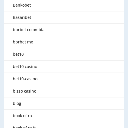
Bankobet
Basaribet
bbrbet colombia
bbrbet mx
bet10
bet10 casino
bet10-casino
bizzo casino
blog
book of ra
book of ra it