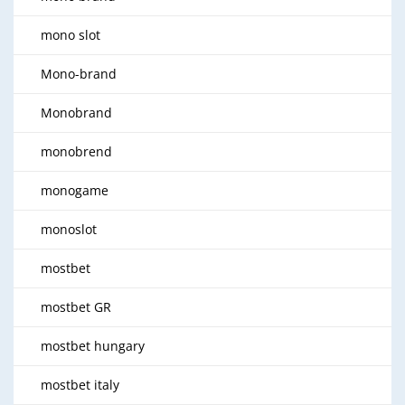
mono slot
Mono-brand
Monobrand
monobrend
monogame
monoslot
mostbet
mostbet GR
mostbet hungary
mostbet italy