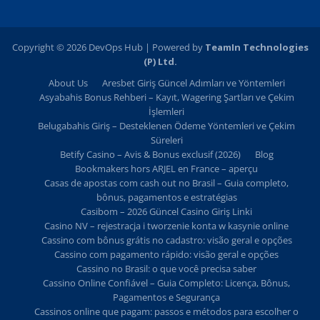
Copyright ©
2026
DevOps Hub | Powered by
TeamIn Technologies
(P) Ltd.
About Us
Aresbet Giriş Güncel Adımları ve Yöntemleri
Asyabahis Bonus Rehberi – Kayıt, Wagering Şartları ve Çekim
İşlemleri
Belugabahis Giriş – Desteklenen Ödeme Yöntemleri ve Çekim
Süreleri
Betify Casino – Avis & Bonus exclusif (2026)
Blog
Bookmakers hors ARJEL en France – aperçu
Casas de apostas com cash out no Brasil – Guia completo,
bônus, pagamentos e estratégias
Casibom – 2026 Güncel Casino Giriş Linki
Casino NV – rejestracja i tworzenie konta w kasynie online
Cassino com bônus grátis no cadastro: visão geral e opções
Cassino com pagamento rápido: visão geral e opções
Cassino no Brasil: o que você precisa saber
Cassino Online Confiável – Guia Completo: Licença, Bônus,
Pagamentos e Segurança
Cassinos online que pagam: passos e métodos para escolher o