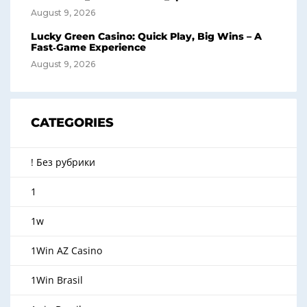
August 9, 2026
Lucky Green Casino: Quick Play, Big Wins – A
Fast‑Game Experience
August 9, 2026
CATEGORIES
! Без рубрики
1
1w
1Win AZ Casino
1Win Brasil