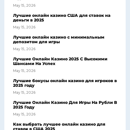
May 15, 2026
Лучшие онлайн казино США для ставок на
деньги в 2025
May 15, 2026
Лучшие онлайн казино с минимальным
депозитом для игры
May 15, 2026
Лучшие Онлайн Казино 2025 С Высокими
Шансами На Успех
May 15, 2026
Лучшие бонусы онлайн казино для игроков в
2025 году
May 15, 2026
Лучшие Онлайн Казино Для Игры На Рубли В
2025 Году
May 15, 2026
Как выбрать лучшее онлайн казино для
ставок в США 2025