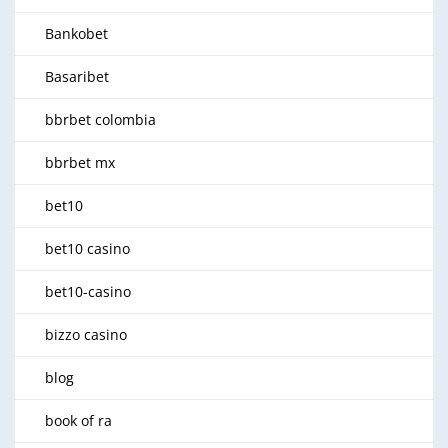
Bankobet
Basaribet
bbrbet colombia
bbrbet mx
bet10
bet10 casino
bet10-casino
bizzo casino
blog
book of ra