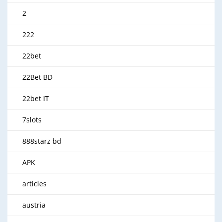
2
222
22bet
22Bet BD
22bet IT
7slots
888starz bd
APK
articles
austria