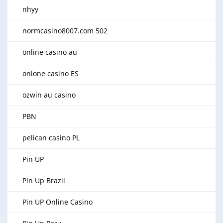
nhyy
normcasino8007.com 502
online casino au
onlone casino ES
ozwin au casino
PBN
pelican casino PL
Pin UP
Pin Up Brazil
Pin UP Online Casino