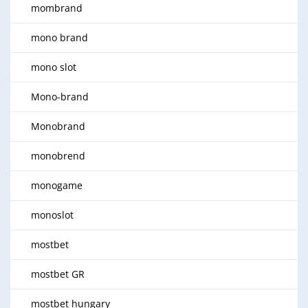
mombrand
mono brand
mono slot
Mono-brand
Monobrand
monobrend
monogame
monoslot
mostbet
mostbet GR
mostbet hungary