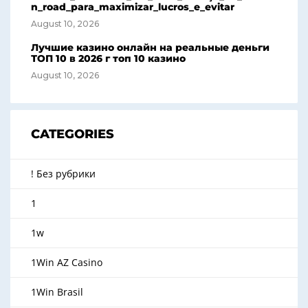
n_road_para_maximizar_lucros_e_evitar
August 10, 2026
Лучшие казино онлайн на реальные деньги
ТОП 10 в 2026 г топ 10 казино
August 10, 2026
CATEGORIES
! Без рубрики
1
1w
1Win AZ Casino
1Win Brasil