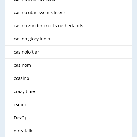
casino utan svensk licens
casino zonder crucks netherlands
casino-glory india
casinoloft ar
casinom
ccasino
crazy time
csdino
DevOps
dirty-talk