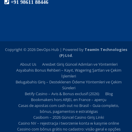
+91 98611 88446
Copyright ©
2026
DevOps Hub | Powered by
TeamIn Technologies
(P) Ltd.
About Us
Aresbet Giriş Güncel Adımları ve Yöntemleri
Asyabahis Bonus Rehberi – Kayıt, Wagering Şartları ve Çekim
İşlemleri
Belugabahis Giriş – Desteklenen Ödeme Yöntemleri ve Çekim
Süreleri
Betify Casino – Avis & Bonus exclusif (2026)
Blog
Bookmakers hors ARJEL en France – aperçu
Casas de apostas com cash out no Brasil – Guia completo,
bônus, pagamentos e estratégias
Casibom – 2026 Güncel Casino Giriş Linki
Casino NV – rejestracja i tworzenie konta w kasynie online
Cassino com bônus grátis no cadastro: visão geral e opções