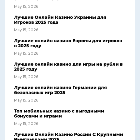
May 15, 2026
Лучшие Онлайн Казино Украины для
Игроков 2025 года
May 15, 2026
Лучшие онлайн казино Европы для игроков
в 2025 году
May 15, 2026
Лучшие онлайн казино для игры на рубли в
2025 году
May 15, 2026
Лучшие онлайн казино Германии для
безопасных игр 2025
May 15, 2026
Топ мобильных казино с выгодными
бонусами и играми
May 15, 2026
Лучшие Онлайн Казино России С Крупными
Выигрышами 2025